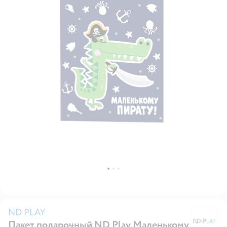
ND PLAY
Пакет подарочный ND Play Маленькому
N