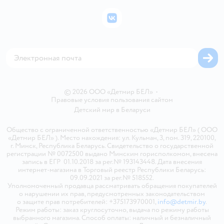
Политика конфиденциальности
Бонусные карты
Политика использования файлов cookie
ВКонтакте
Блог
Обратная связь
Магазины сети
Карта сайта
© 2026 ООО «Детмир БЕЛ»
•
Правовые условия пользования сайтом
Детский мир в
Беларуси
Общество с ограниченной ответственностью «Детмир БЕЛ» ( ООО
«Детмир БЕЛ» ). Место нахождения: ул. Кульман, 3, пом. 319, 220100,
г. Минск, Республика Беларусь. Свидетельство о государственной
регистрации № 0072500 выдано Минским горисполкомом, внесена
запись в ЕГР 01.10.2018 за рег.№ 193143448. Дата внесения
интернет-магазина в Торговый реестр Республики Беларусь:
09.09.2021 за рег.№ 518552.
Уполномоченный продавца рассматривать обращения покупателей
о нарушении их прав, предусмотренных законодательством
о защите прав потребителей: +375173970001,
info@detmir.by
.
Режим работы: заказ круглосуточно, выдача по режиму работы
выбранного магазина. Способ оплаты: наличный и безналичный