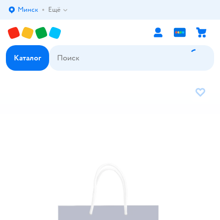
Минск
Ещё
Выбор адреса доставки.
Каталог
В избр