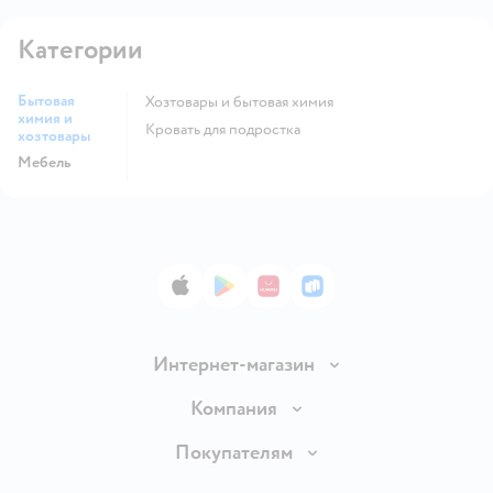
Категории
Бытовая
Хозтовары и бытовая химия
химия и
Кровать для подростка
хозтовары
Мебель
App Store
Google Play
AppGallery
RuStore
Интернет-магазин
Доставка и оплата
Компания
Обмен и возврат товара
Вакансии
Покупателям
Правила продажи
Подарочные карты