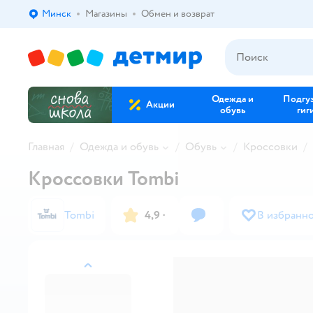
Минск
Магазины
Обмен и возврат
Выбор адреса доставки.
Одежда и
Подгу
Акции
обувь
гиг
Главная
Одежда и обувь
Обувь
Кроссовки
Кроссовки Tombi
Tombi
4,9
·
В избранн
назад