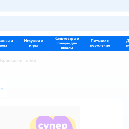
Канцтовары и
зники и
Игрушки и
Питание и
Д
товары для
иена
игры
кормление
к
школы
Кроссовки Tombi
ое