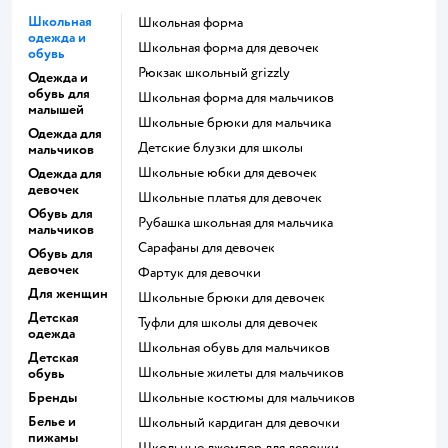
Школьная
Школьная форма
одежда и
Школьная форма для девочек
обувь
Рюкзак школьный grizzly
Одежда и
обувь для
Школьная форма для мальчиков
малышей
Школьные брюки для мальчика
Одежда для
Детские блузки для школы
мальчиков
Школьные юбки для девочек
Одежда для
девочек
Школьные платья для девочек
Обувь для
Рубашка школьная для мальчика
мальчиков
Сарафаны для девочек
Обувь для
девочек
Фартук для девочки
Для женщин
Школьные брюки для девочек
Детская
Туфли для школы для девочек
одежда
Школьная обувь для мальчиков
Детская
Школьные жилеты для мальчиков
обувь
Бренды
Школьные костюмы для мальчиков
Белье и
Школьный кардиган для девочки
пижамы
Школьные джемпер для девочки