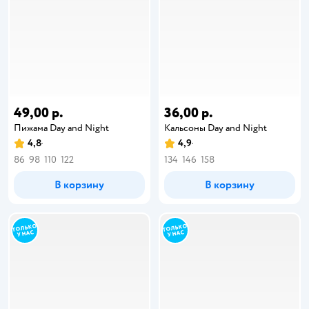
49,00 р.
36,00 р.
Пижама Day and Night
Кальсоны Day and Night
4,8
4,9
86
98
110
122
134
146
158
В корзину
В корзину