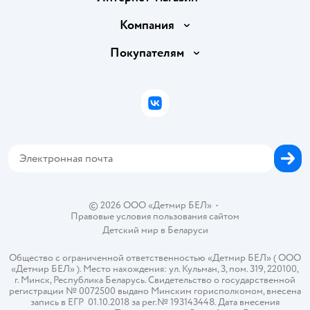
Доставка и оплата
Компания
Обмен и возврат товара
Вакансии
Покупателям
Правила продажи
Подарочные карты
Политика конфиденциальности
Бонусные карты
Политика использования файлов cookie
ВКонтакте
Блог
Обратная связь
Магазины сети
Карта сайта
© 2026 ООО «Детмир БЕЛ»
•
Правовые условия пользования сайтом
Детский мир в
Беларуси
Общество с ограниченной ответственностью «Детмир БЕЛ» ( ООО
«Детмир БЕЛ» ). Место нахождения: ул. Кульман, 3, пом. 319, 220100,
г. Минск, Республика Беларусь. Свидетельство о государственной
регистрации № 0072500 выдано Минским горисполкомом, внесена
запись в ЕГР 01.10.2018 за рег.№ 193143448. Дата внесения