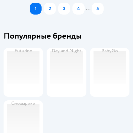
1
2
3
4
...
5
Популярные бренды
Futurino
Day and Night
BabyGo
Смешарики