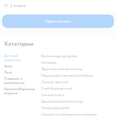
2 ответа
Задать вопрос
Категории
Детский
Велосипеды для детей
транспорт
Беговелы
Зима
Трехколесный велосипед
Лето
Машина детская электромобиль
Плавание и
Самокат детский
развлечения
Скейтборд детский
Крупногабаритные
игрушки
Самокат kreiss
Двухколесный велосипед
Качалка для детей
Самокат со светящимися колесами