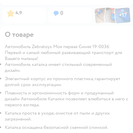
Фото по
Фото пользовател
Фото пользо
Рейтинг:
Вопросов:
4,9
0
+
17
Открыть га
О товаре
Автомобиль Zebratoys Моя первая Синяя 19-0036
Первый и самый любимый развивающий транспорт для
Вашего малыша!
Автомобиль каталка имеет стильный современный
дизайн.
Элегантный корпус из прочного пластика, гарантирует
долгий срок эксплуатации.
Плавность и эргономичность форм и продуманный
дизайн Автомобиля Каталки позволяет влюбиться в него с
первого взгляда.
Каталка проста в уходе, очистке от пыли и других
загрязнений.
Каталка оснащена безопасной съемной спинкой.