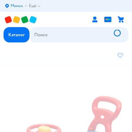
Минск
Ещё
Выбор адреса доставки.
Каталог
В избр