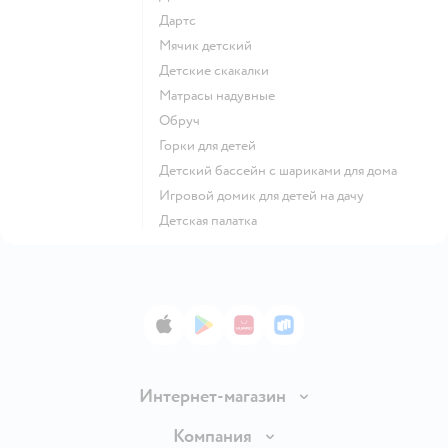
Дартс
Мячик детский
Детские скакалки
Матрасы надувные
Обруч
Горки для детей
Детский бассейн с шариками для дома
Игровой домик для детей на дачу
Детская палатка
App Store
Google Play
AppGallery
RuStore
Интернет-магазин
Доставка и оплата
Компания