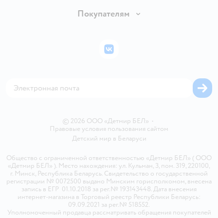
Обмен и возврат товара
Вакансии
Покупателям
Правила продажи
Подарочные карты
Политика конфиденциальности
Бонусные карты
Политика использования файлов cookie
ВКонтакте
Блог
Обратная связь
Магазины сети
Карта сайта
© 2026 ООО «Детмир БЕЛ»
•
Правовые условия пользования сайтом
Детский мир в
Беларуси
Общество с ограниченной ответственностью «Детмир БЕЛ» ( ООО
«Детмир БЕЛ» ). Место нахождения: ул. Кульман, 3, пом. 319, 220100,
г. Минск, Республика Беларусь. Свидетельство о государственной
регистрации № 0072500 выдано Минским горисполкомом, внесена
запись в ЕГР 01.10.2018 за рег.№ 193143448. Дата внесения
интернет-магазина в Торговый реестр Республики Беларусь:
09.09.2021 за рег.№ 518552.
Уполномоченный продавца рассматривать обращения покупателей