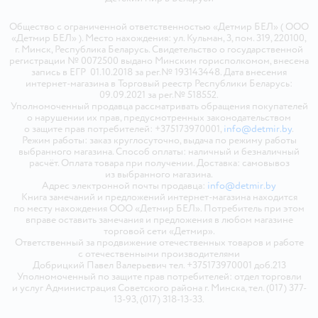
Общество с ограниченной ответственностью «Детмир БЕЛ» ( ООО
«Детмир БЕЛ» ). Место нахождения: ул. Кульман, 3, пом. 319, 220100,
г. Минск, Республика Беларусь. Свидетельство о государственной
регистрации № 0072500 выдано Минским горисполкомом, внесена
запись в ЕГР 01.10.2018 за рег.№ 193143448. Дата внесения
интернет-магазина в Торговый реестр Республики Беларусь:
09.09.2021 за рег.№ 518552.
Уполномоченный продавца рассматривать обращения покупателей
о нарушении их прав, предусмотренных законодательством
о защите прав потребителей: +375173970001,
info@detmir.by
.
Режим работы: заказ круглосуточно, выдача по режиму работы
выбранного магазина. Способ оплаты: наличный и безналичный
расчёт. Оплата товара при получении. Доставка: самовывоз
из выбранного магазина.
Адрес электронной почты продавца:
info@detmir.by
Книга замечаний и предложений интернет-магазина находится
по месту нахождения ООО «Детмир БЕЛ». Потребитель при этом
вправе оставить замечания и предложения в любом магазине
торговой сети «Детмир».
Ответственный за продвижение отечественных товаров и работе
с отечественными производителями
Добрицкий Павел Валерьевич тел. +375173970001 доб.213
Уполномоченный по защите прав потребителей: отдел торговли
и услуг Администрация Советского района г. Минска, тел. (017) 377-
13-93, (017) 318-13-33.