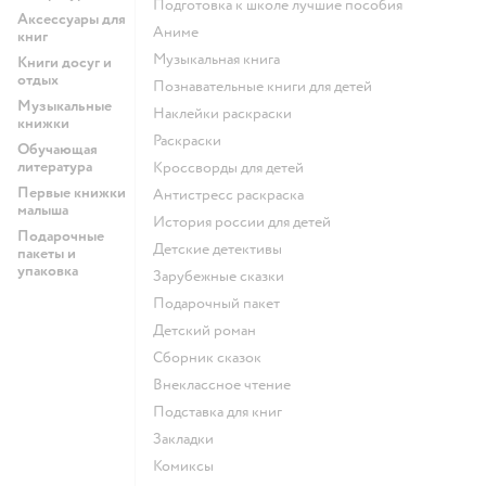
подготовка к школе лучшие пособия
Аксессуары для
Аниме
книг
музыкальная книга
Книги досуг и
отдых
познавательные книги для детей
Музыкальные
наклейки раскраски
книжки
раскраски
Обучающая
литература
кроссворды для детей
Первые книжки
антистресс раскраска
малыша
история россии для детей
Подарочные
детские детективы
пакеты и
упаковка
зарубежные сказки
подарочный пакет
детский роман
сборник сказок
внеклассное чтение
подставка для книг
закладки
комиксы