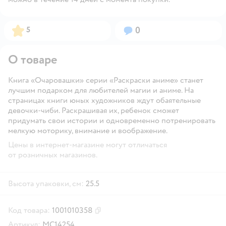
Рейтинг:
Вопросов:
5
0
О товаре
Книга «Очаровашки» серии «Раскраски аниме» станет
лучшим подарком для любителей магии и аниме. На
страницах книги юных художников ждут обаятельные
девочки-чиби. Раскрашивая их, ребенок сможет
придумать свои истории и одновременно потренировать
мелкую моторику, внимание и воображение.
Цены в интернет-магазине могут отличаться
от розничных магазинов.
Высота упаковки, см:
25.5
Код товара:
1001010358
Скопировать код товара
Артикул:
МС14254