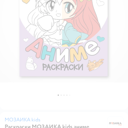
МОЗАИКА kids
Раскраски МОЗАИКА kids аниме
М