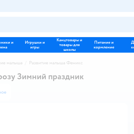
Канцтовары и
зники и
Игрушки и
Питание и
Д
товары для
иена
игры
кормление
к
школы
тие малыша
Развитие малыша Феникс
розу Зимний праздник
ное