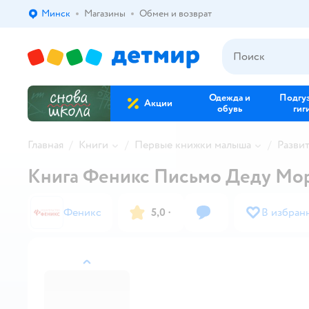
Минск
Магазины
Обмен и возврат
Выбор адреса доставки.
Одежда и
Подгу
Акции
обувь
гиг
Главная
Книги
Первые книжки малыша
Разви
Книга Феникс Письмо Деду Мо
Феникс
5,0
·
В избран
назад