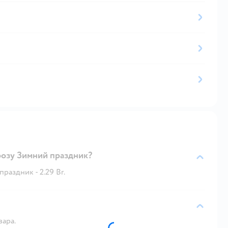
озу Зимний праздник?
аздник - 2.29 Br.
вара.