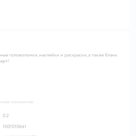
ые головоломки, наклейки и раскраски, а также бланк
ерт!
чных магазинов.
0.2
1001010641