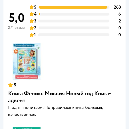
5
263
5,0
4
6
3
2
271 отзыв
2
0
1
0
5
Книга Феникс Миссия Новый год Книга-
адвент
Под нг почитаем. Понравилась книга, большая,
качественная.