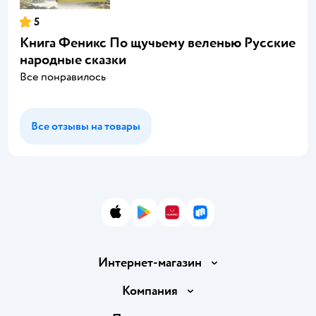
5
Книга Феникс По щучьему веленью Русские
народные сказки
Все понравилось
Все отзывы на товары
App Store
Google Play
AppGallery
RuStore
Интернет-магазин
Доставка и оплата
Компания
Обмен и возврат товара