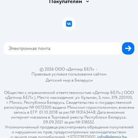
Вакансии
Покупателям
Правила продажи
Подарочные карты
Политика конфиденциальности
Бонусные карты
Политика использования файлов cookie
ВКонтакте
Блог
Обратная связь
Магазины сети
Карта сайта
© 2026 ООО «Детмир БЕЛ»
•
Правовые условия пользования сайтом
Детский мир в
Беларуси
Общество с ограниченной ответственностью «Детмир БЕЛ» ( ООО
«Детмир БЕЛ» ). Место нахождения: ул. Кульман, 3, пом. 319, 220100,
г. Минск, Республика Беларусь. Свидетельство о государственной
регистрации № 0072500 выдано Минским горисполкомом, внесена
запись в ЕГР 01.10.2018 за рег.№ 193143448. Дата внесения
интернет-магазина в Торговый реестр Республики Беларусь:
09.09.2021 за рег.№ 518552.
Уполномоченный продавца рассматривать обращения покупателей
о нарушении их прав, предусмотренных законодательством
о защите прав потребителей: +375173970001,
info@detmir.by
.