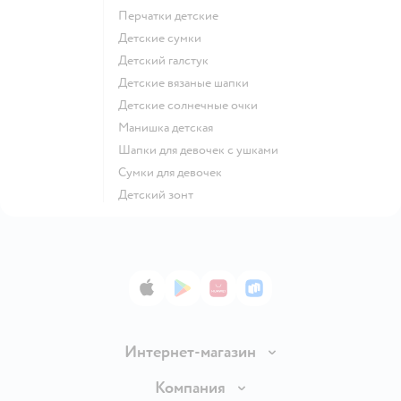
Перчатки детские
Детские сумки
Детский галстук
Детские вязаные шапки
Детские солнечные очки
Манишка детская
Шапки для девочек с ушками
Сумки для девочек
Детский зонт
App Store
Google Play
AppGallery
RuStore
Интернет-магазин
Доставка и оплата
Компания