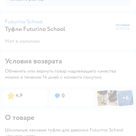
Futurino School
Туфли Futurino School
Fu
Нет в наличии
Условия возврата
Обменять или вернуть товар надлежащего качества
можно в течение 14 дней с момента покупки.
Фото по
Фото пользовател
Фото пользо
Рейтинг:
Вопросов:
4,9
0
+
6
Открыть га
О товаре
Школьные лаковые туфли для девочки Futurino School
чёрного цвета.