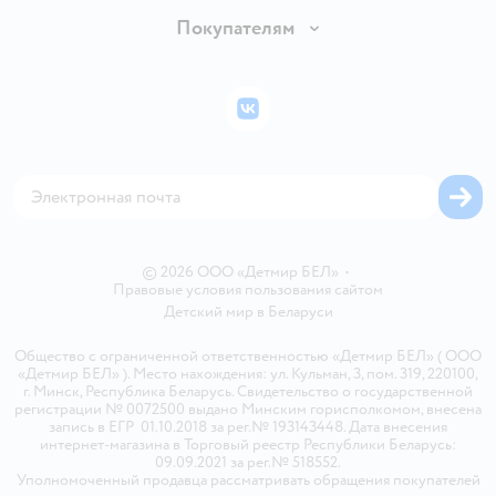
Обмен и возврат товара
Вакансии
Покупателям
Правила продажи
Подарочные карты
Политика конфиденциальности
Бонусные карты
Политика использования файлов cookie
ВКонтакте
Блог
Обратная связь
Магазины сети
Карта сайта
© 2026 ООО «Детмир БЕЛ»
•
Правовые условия пользования сайтом
Детский мир в
Беларуси
Общество с ограниченной ответственностью «Детмир БЕЛ» ( ООО
«Детмир БЕЛ» ). Место нахождения: ул. Кульман, 3, пом. 319, 220100,
г. Минск, Республика Беларусь. Свидетельство о государственной
регистрации № 0072500 выдано Минским горисполкомом, внесена
запись в ЕГР 01.10.2018 за рег.№ 193143448. Дата внесения
интернет-магазина в Торговый реестр Республики Беларусь:
09.09.2021 за рег.№ 518552.
Уполномоченный продавца рассматривать обращения покупателей