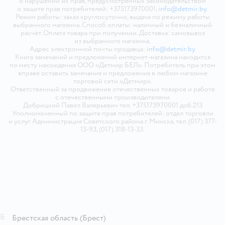
о нарушении их прав, предусмотренных законодательством
о защите прав потребителей: +375173970001,
info@detmir.by
.
Режим работы: заказ круглосуточно, выдача по режиму работы
выбранного магазина. Способ оплаты: наличный и безналичный
расчёт. Оплата товара при получении. Доставка: самовывоз
из выбранного магазина.
Адрес электронной почты продавца:
info@detmir.by
Книга замечаний и предложений интернет-магазина находится
по месту нахождения ООО «Детмир БЕЛ». Потребитель при этом
вправе оставить замечания и предложения в любом магазине
торговой сети «Детмир».
Ответственный за продвижение отечественных товаров и работе
с отечественными производителями
Добрицкий Павел Валерьевич тел. +375173970001 доб.213
Уполномоченный по защите прав потребителей: отдел торговли
и услуг Администрация Советского района г. Минска, тел. (017) 377-
13-93, (017) 318-13-33.
Б
Брестская область
(Брест)