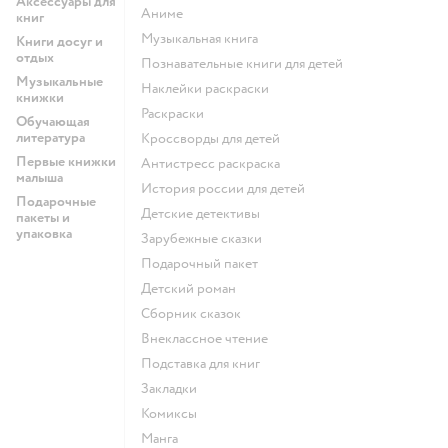
Аксессуары для
Аниме
книг
музыкальная книга
Книги досуг и
отдых
познавательные книги для детей
Музыкальные
наклейки раскраски
книжки
раскраски
Обучающая
литература
кроссворды для детей
Первые книжки
антистресс раскраска
малыша
история россии для детей
Подарочные
детские детективы
пакеты и
упаковка
зарубежные сказки
подарочный пакет
детский роман
сборник сказок
внеклассное чтение
подставка для книг
закладки
комиксы
манга