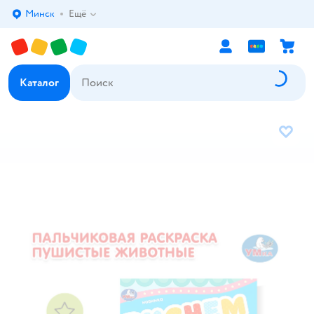
Минск
Ещё
Выбор адреса доставки.
Каталог
В избр