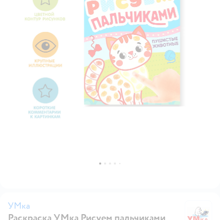
УМка
Раскраска УМка Рисуем пальчиками
У