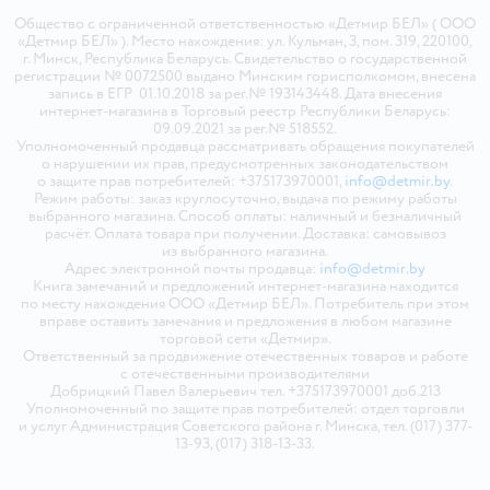
Общество с ограниченной ответственностью «Детмир БЕЛ» ( ООО
«Детмир БЕЛ» ). Место нахождения: ул. Кульман, 3, пом. 319, 220100,
г. Минск, Республика Беларусь. Свидетельство о государственной
регистрации № 0072500 выдано Минским горисполкомом, внесена
запись в ЕГР 01.10.2018 за рег.№ 193143448. Дата внесения
интернет-магазина в Торговый реестр Республики Беларусь:
09.09.2021 за рег.№ 518552.
Уполномоченный продавца рассматривать обращения покупателей
о нарушении их прав, предусмотренных законодательством
о защите прав потребителей: +375173970001,
info@detmir.by
.
Режим работы: заказ круглосуточно, выдача по режиму работы
выбранного магазина. Способ оплаты: наличный и безналичный
расчёт. Оплата товара при получении. Доставка: самовывоз
из выбранного магазина.
Адрес электронной почты продавца:
info@detmir.by
Книга замечаний и предложений интернет-магазина находится
по месту нахождения ООО «Детмир БЕЛ». Потребитель при этом
вправе оставить замечания и предложения в любом магазине
торговой сети «Детмир».
Ответственный за продвижение отечественных товаров и работе
с отечественными производителями
Добрицкий Павел Валерьевич тел. +375173970001 доб.213
Уполномоченный по защите прав потребителей: отдел торговли
и услуг Администрация Советского района г. Минска, тел. (017) 377-
13-93, (017) 318-13-33.