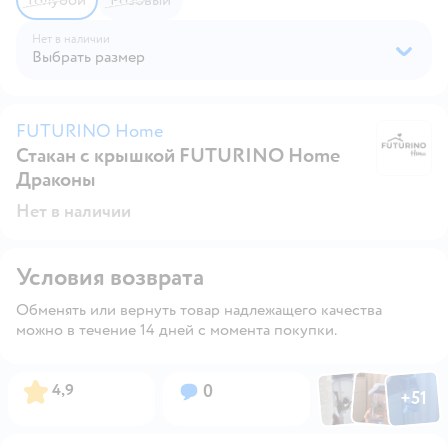
Нет в наличии
Выбрать размер
FUTURINO Home
Стакан с крышкой FUTURINO Home
F
Драконы
Нет в наличии
Условия возврата
Обменять или вернуть товар надлежащего качества
можно в течение 14 дней с момента покупки.
Фото по
Фото пользовател
Фото пользо
Рейтинг:
Вопросов:
4,9
0
+
51
Открыть га