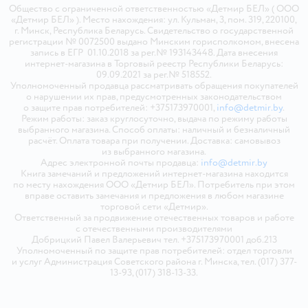
Общество с ограниченной ответственностью «Детмир БЕЛ» ( ООО
«Детмир БЕЛ» ). Место нахождения: ул. Кульман, 3, пом. 319, 220100,
г. Минск, Республика Беларусь. Свидетельство о государственной
регистрации № 0072500 выдано Минским горисполкомом, внесена
запись в ЕГР 01.10.2018 за рег.№ 193143448. Дата внесения
интернет-магазина в Торговый реестр Республики Беларусь:
09.09.2021 за рег.№ 518552.
Уполномоченный продавца рассматривать обращения покупателей
о нарушении их прав, предусмотренных законодательством
о защите прав потребителей: +375173970001,
info@detmir.by
.
Режим работы: заказ круглосуточно, выдача по режиму работы
выбранного магазина. Способ оплаты: наличный и безналичный
расчёт. Оплата товара при получении. Доставка: самовывоз
из выбранного магазина.
Адрес электронной почты продавца:
info@detmir.by
Книга замечаний и предложений интернет-магазина находится
по месту нахождения ООО «Детмир БЕЛ». Потребитель при этом
вправе оставить замечания и предложения в любом магазине
торговой сети «Детмир».
Ответственный за продвижение отечественных товаров и работе
с отечественными производителями
Добрицкий Павел Валерьевич тел. +375173970001 доб.213
Уполномоченный по защите прав потребителей: отдел торговли
и услуг Администрация Советского района г. Минска, тел. (017) 377-
13-93, (017) 318-13-33.