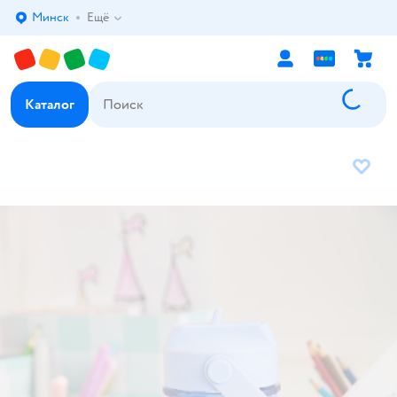
Минск
Ещё
Выбор адреса доставки.
Каталог
В избр