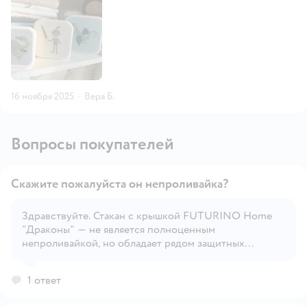
16 ноября 2025
·
Вера Б.
Вопросы покупателей
Скажите пожалуйста он непроливайка?
Здравствуйте. Стакан с крышкой FUTURINO Home
"Драконы" — не является полноценным
Открыть вопрос
непроливайкой, но обладает рядом защитных
свойств: 🧃 Что известно о конструкции: • Имеет
плотно закрывающуюся крышку — предотвращает
1 ответ
случайные проливания при наклоне. • Нет
встроенного клапана или трубочки, как у