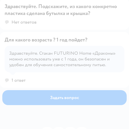
классических непроливаек (например, Philips Avent,
Здравствуйте. Подскажите, из какого конкретно
Canpol). • Подходит для детей старше 3 лет, которые
пластика сделана бутылка и крышка?
уже умеют пить аккуратно. ⚠️ Вывод: • Для активных
Открыть вопрос
малышей или поездок — лучше выбрать настоящую
Нет ответов
непроливайку с клапаном. • Для дома и спокойного
использования — этот стакан подойдёт, особенно
если ребёнок уже контролирует движения.
Для какого возраста ? 1 год пойдет?
Здравствуйте. Стакан FUTURINO Home «Драконы»
можно использовать уже с 1 года, он безопасен и
Открыть вопрос
удобен для обучения самостоятельному питью.
1 ответ
Задать вопрос