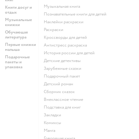
музыкальная книга
Книги досуг и
отдых
познавательные книги для детей
Музыкальные
наклейки раскраски
книжки
раскраски
Обучающая
литература
кроссворды для детей
Первые книжки
антистресс раскраска
малыша
история россии для детей
Подарочные
детские детективы
пакеты и
упаковка
зарубежные сказки
подарочный пакет
детский роман
сборник сказок
внеклассное чтение
подставка для книг
закладки
комиксы
манга
говорящая книга