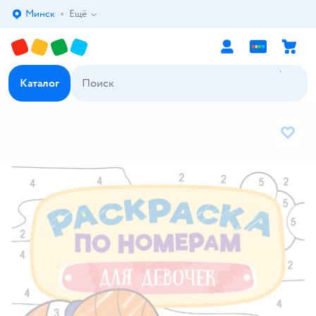
Минск
Ещё
Выбор адреса доставки.
Каталог
В избр