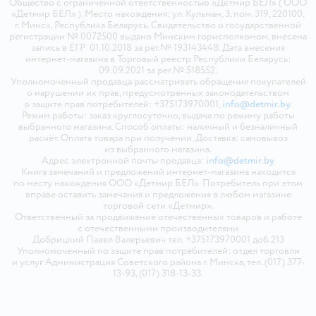
Общество с ограниченной ответственностью «Детмир БЕЛ» ( ООО
«Детмир БЕЛ» ). Место нахождения: ул. Кульман, 3, пом. 319, 220100,
г. Минск, Республика Беларусь. Свидетельство о государственной
регистрации № 0072500 выдано Минским горисполкомом, внесена
запись в ЕГР 01.10.2018 за рег.№ 193143448. Дата внесения
интернет-магазина в Торговый реестр Республики Беларусь:
09.09.2021 за рег.№ 518552.
Уполномоченный продавца рассматривать обращения покупателей
о нарушении их прав, предусмотренных законодательством
о защите прав потребителей: +375173970001,
info@detmir.by
.
Режим работы: заказ круглосуточно, выдача по режиму работы
выбранного магазина. Способ оплаты: наличный и безналичный
расчёт. Оплата товара при получении. Доставка: самовывоз
из выбранного магазина.
Адрес электронной почты продавца:
info@detmir.by
Книга замечаний и предложений интернет-магазина находится
по месту нахождения ООО «Детмир БЕЛ». Потребитель при этом
вправе оставить замечания и предложения в любом магазине
торговой сети «Детмир».
Ответственный за продвижение отечественных товаров и работе
с отечественными производителями
Добрицкий Павел Валерьевич тел. +375173970001 доб.213
Уполномоченный по защите прав потребителей: отдел торговли
и услуг Администрация Советского района г. Минска, тел. (017) 377-
13-93, (017) 318-13-33.