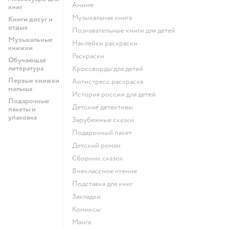
Аниме
книг
музыкальная книга
Книги досуг и
отдых
познавательные книги для детей
Музыкальные
наклейки раскраски
книжки
раскраски
Обучающая
литература
кроссворды для детей
Первые книжки
антистресс раскраска
малыша
история россии для детей
Подарочные
детские детективы
пакеты и
упаковка
зарубежные сказки
подарочный пакет
детский роман
сборник сказок
внеклассное чтение
подставка для книг
закладки
комиксы
манга