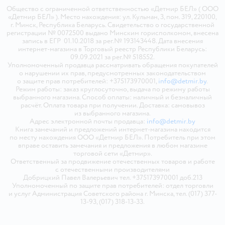
Общество с ограниченной ответственностью «Детмир БЕЛ» ( ООО
«Детмир БЕЛ» ). Место нахождения: ул. Кульман, 3, пом. 319, 220100,
г. Минск, Республика Беларусь. Свидетельство о государственной
регистрации № 0072500 выдано Минским горисполкомом, внесена
запись в ЕГР 01.10.2018 за рег.№ 193143448. Дата внесения
интернет-магазина в Торговый реестр Республики Беларусь:
09.09.2021 за рег.№ 518552.
Уполномоченный продавца рассматривать обращения покупателей
о нарушении их прав, предусмотренных законодательством
о защите прав потребителей: +375173970001,
info@detmir.by
.
Режим работы: заказ круглосуточно, выдача по режиму работы
выбранного магазина. Способ оплаты: наличный и безналичный
расчёт. Оплата товара при получении. Доставка: самовывоз
из выбранного магазина.
Адрес электронной почты продавца:
info@detmir.by
Книга замечаний и предложений интернет-магазина находится
по месту нахождения ООО «Детмир БЕЛ». Потребитель при этом
вправе оставить замечания и предложения в любом магазине
торговой сети «Детмир».
Ответственный за продвижение отечественных товаров и работе
с отечественными производителями
Добрицкий Павел Валерьевич тел. +375173970001 доб.213
Уполномоченный по защите прав потребителей: отдел торговли
и услуг Администрация Советского района г. Минска, тел. (017) 377-
13-93, (017) 318-13-33.