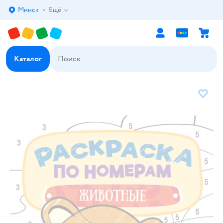
Минск
Ещё
Выбор адреса доставки.
Каталог
В избр