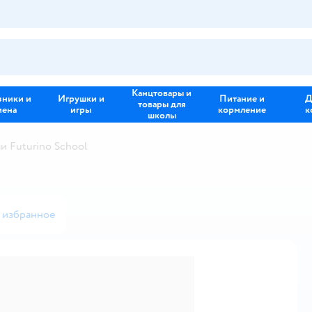
Канцтовары и
зники и
Игрушки и
Питание и
Д
товары для
иена
игры
кормление
к
школы
и Futurino School
 избранное