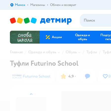
Минск
Магазины
Обмен и возврат
Выбор адреса доставки.
Одежда и
Подгу
Акции
обувь
гиг
Главная
Одежда и обувь
Обувь
Туфли
Туфл
Туфли Futurino School
Futurino School
4,9
·
В
назад