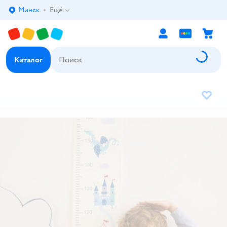
Минск
Ещё
Выбор адреса доставки.
Каталог
В избр