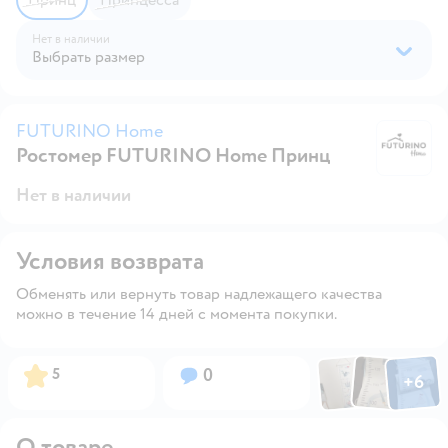
Нет в наличии
Выбрать размер
FUTURINO Home
Ростомер FUTURINO Home Принц
F
Нет в наличии
Условия возврата
Обменять или вернуть товар надлежащего качества
можно в течение 14 дней с момента покупки.
Фото по
Фото пользовател
Фото пользо
Рейтинг:
Вопросов:
5
0
+
6
Открыть га
О товаре