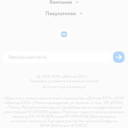
Доставка и оплата
Компания
Обмен и возврат товара
Вакансии
Покупателям
Правила продажи
Подарочные карты
Политика конфиденциальности
Бонусные карты
Политика использования файлов cookie
ВКонтакте
Блог
Обратная связь
Магазины сети
Карта сайта
© 2026 ООО «Детмир БЕЛ»
•
Правовые условия пользования сайтом
Детский мир в
Беларуси
Общество с ограниченной ответственностью «Детмир БЕЛ» ( ООО
«Детмир БЕЛ» ). Место нахождения: ул. Кульман, 3, пом. 319, 220100,
г. Минск, Республика Беларусь. Свидетельство о государственной
регистрации № 0072500 выдано Минским горисполкомом, внесена
запись в ЕГР 01.10.2018 за рег.№ 193143448. Дата внесения
интернет-магазина в Торговый реестр Республики Беларусь:
09.09.2021 за рег.№ 518552.