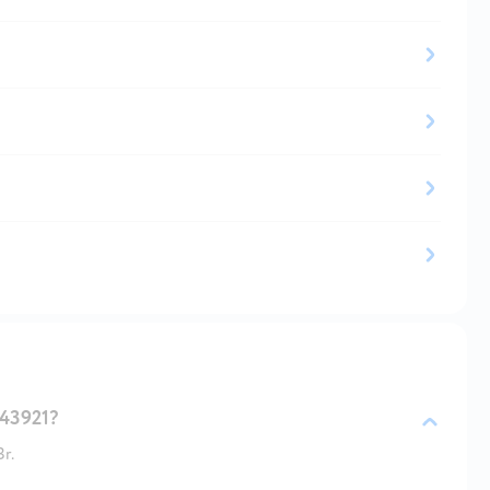
43921?
r.