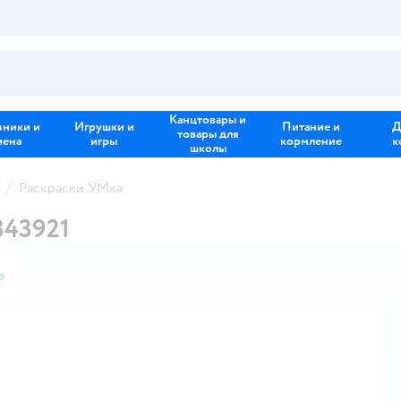
Канцтовары и
зники и
Игрушки и
Питание и
Д
товары для
иена
игры
кормление
к
школы
Раскраски УМка
343921
е