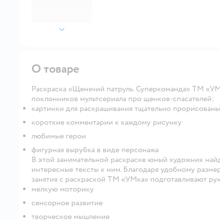
далее
О товаре
Раскраска «Щенячий патруль. Суперкоманда» ТМ «УМ
поклонников мультсериала про щенков-спасателей:
картинки для раскрашивания тщательно прорисованы
короткие комментарии к каждому рисунку
любимые герои
фигурная вырубка в виде персонажа
В этой занимательной раскраске юный художник найд
интересные тексты к ним. Благодаря удобному размер
занятия с раскраской ТМ «УМка» подготавливают рук
мелкую моторику
сенсорное развитие
творческое мышление