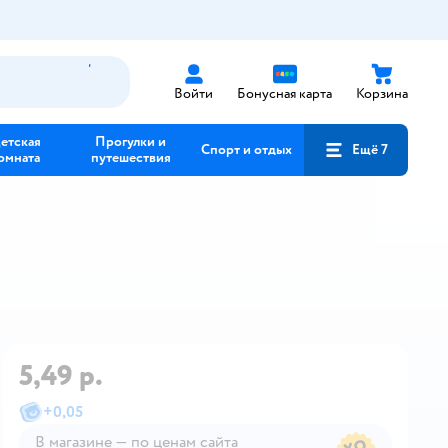
Войти
Бонусная карта
Корзина
етская
Прогулки и
Спорт и отдых
Ещё 7
омната
путешествия
5,49 р.
+
0,05
В магазине — по ценам сайта