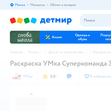
Минск
Магазины
Обмен и возврат
Выбор адреса доставки.
Одежда и
Подгу
Акции
обувь
гиг
Главная
Книги
Досуг и творчество
Раскраски
Раскраска УМка Суперкоманда 
УМка
5,0
·
В избранно
назад