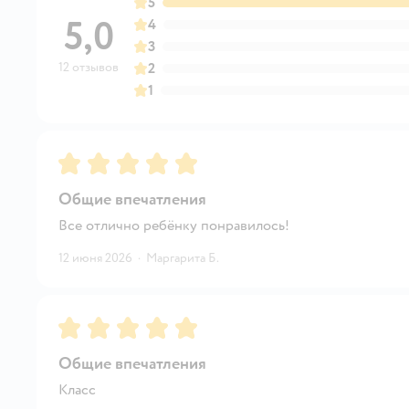
5
5,0
4
3
12 отзывов
2
1
Рейтинг:
5
Общие впечатления
Все отлично ребёнку понравилось!
12 июня 2026
·
Маргарита Б.
Рейтинг:
5
Общие впечатления
Класс