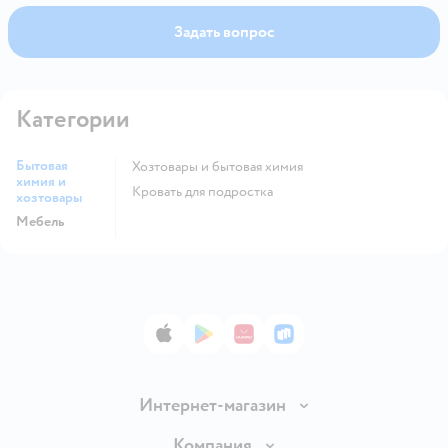
Задать вопрос
Категории
Бытовая
Хозтовары и бытовая химия
химия и
Кровать для подростка
хозтовары
Мебель
App Store
Google Play
AppGallery
RuStore
Интернет-магазин
Доставка и оплата
Компания