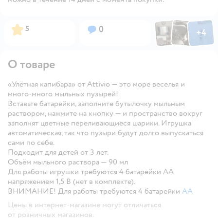
Фото по
Фото пользовател
Фото пользо
Рейтинг:
Вопросов:
5
0
+
4
Открыть га
О товаре
«Улётная капибара» от Attivio — это море веселья и
много-много мыльных пузырей!
Вставьте батарейки, заполните бутылочку мыльным
раствором, нажмите на кнопку — и пространство вокруг
заполнят цветные переливающиеся шарики. Игрушка
автоматическая, так что пузыри будут долго выпускаться
сами по себе.
Подходит для детей от 3 лет.
Объём мыльного раствора — 90 мл
Для работы игрушки требуются 4 батарейки АА
напряжением 1,5 В (нет в комплекте).
ВНИМАНИЕ! Для работы требуются 4 батарейки
AA
Цены в интернет-магазине могут отличаться
от розничных магазинов.