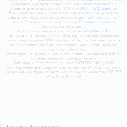
о нарушении их прав, предусмотренных законодательством
о защите прав потребителей: +375173970001,
info@detmir.by
.
Режим работы: заказ круглосуточно, выдача по режиму работы
выбранного магазина. Способ оплаты: наличный и безналичный
расчёт. Оплата товара при получении. Доставка: самовывоз
из выбранного магазина.
Адрес электронной почты продавца:
info@detmir.by
Книга замечаний и предложений интернет-магазина находится
по месту нахождения ООО «Детмир БЕЛ». Потребитель при этом
вправе оставить замечания и предложения в любом магазине
торговой сети «Детмир».
Ответственный за продвижение отечественных товаров и работе
с отечественными производителями
Добрицкий Павел Валерьевич тел. +375173970001 доб.213
Уполномоченный по защите прав потребителей: отдел торговли
и услуг Администрация Советского района г. Минска, тел. (017) 377-
13-93, (017) 318-13-33.
Б
Брестская область
(Брест)