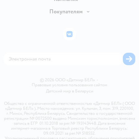
Обмен и возврат товара
Вакансии
Покупателям
Правила продажи
Подарочные карты
Политика конфиденциальности
Бонусные карты
Политика использования файлов cookie
ВКонтакте
Блог
Обратная связь
Магазины сети
Карта сайта
© 2026 ООО «Детмир БЕЛ»
•
Правовые условия пользования сайтом
Детский мир в
Беларуси
Общество с ограниченной ответственностью «Детмир БЕЛ» ( ООО
«Детмир БЕЛ» ). Место нахождения: ул. Кульман, 3, пом. 319, 220100,
г. Минск, Республика Беларусь. Свидетельство о государственной
регистрации № 0072500 выдано Минским горисполкомом, внесена
запись в ЕГР 01.10.2018 за рег.№ 193143448. Дата внесения
интернет-магазина в Торговый реестр Республики Беларусь:
09.09.2021 за рег.№ 518552.
Уполномоченный продавца рассматривать обращения покупателей