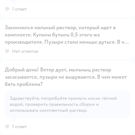
1 ответ
Закончился мальный рвствор, который идет в
комплекте. Купили бутыль 0,5 этого же
производителя. Пузыри стали меньше дуться. В чем
Открыть вопрос
причина? Помогите разобраться
Нет ответов
Добрый день! Ветер дует, мыльныц раствор
засасывается, пузыри не выдуваются. В чем может
бвть проблема?
Здравствуйте, попробуйте промыть носик тёплой
Открыть вопрос
водой, проверить правильность сборки и
использовать комплектный раствор.
1 ответ