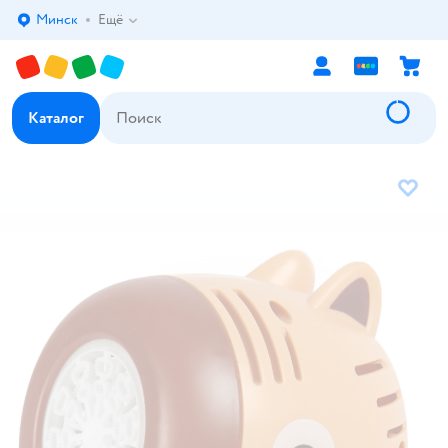
Минск
Ещё
Выбор адреса доставки.
Каталог
В избр