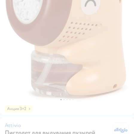
Акция 3=2
Attivio
Пистолет для выдувания пузырей
At