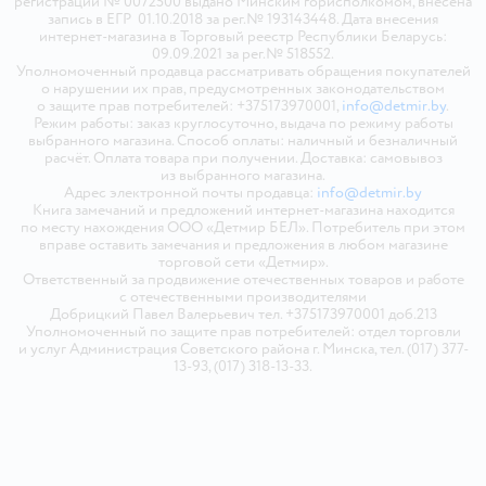
регистрации № 0072500 выдано Минским горисполкомом, внесена
запись в ЕГР 01.10.2018 за рег.№ 193143448. Дата внесения
интернет-магазина в Торговый реестр Республики Беларусь:
09.09.2021 за рег.№ 518552.
Уполномоченный продавца рассматривать обращения покупателей
о нарушении их прав, предусмотренных законодательством
о защите прав потребителей: +375173970001,
info@detmir.by
.
Режим работы: заказ круглосуточно, выдача по режиму работы
выбранного магазина. Способ оплаты: наличный и безналичный
расчёт. Оплата товара при получении. Доставка: самовывоз
из выбранного магазина.
Адрес электронной почты продавца:
info@detmir.by
Книга замечаний и предложений интернет-магазина находится
по месту нахождения ООО «Детмир БЕЛ». Потребитель при этом
вправе оставить замечания и предложения в любом магазине
торговой сети «Детмир».
Ответственный за продвижение отечественных товаров и работе
с отечественными производителями
Добрицкий Павел Валерьевич тел. +375173970001 доб.213
Уполномоченный по защите прав потребителей: отдел торговли
и услуг Администрация Советского района г. Минска, тел. (017) 377-
13-93, (017) 318-13-33.