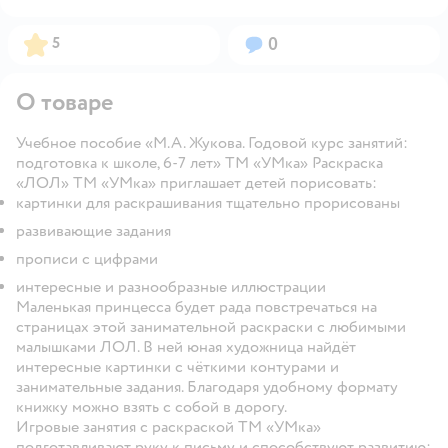
Рейтинг:
Вопросов:
5
0
О товаре
Учебное пособие «М.А. Жукова. Годовой курс занятий:
подготовка к школе, 6-7 лет» ТМ «УМка» Раскраска
«ЛОЛ» ТМ «УМка» приглашает детей порисовать:
картинки для раскрашивания тщательно прорисованы
развивающие задания
прописи с цифрами
интересные и разнообразные иллюстрации
Маленькая принцесса будет рада повстречаться на
страницах этой занимательной раскраски с любимыми
малышками ЛОЛ. В ней юная художница найдёт
интересные картинки с чёткими контурами и
занимательные задания. Благодаря удобному формату
книжку можно взять с собой в дорогу.
Игровые занятия с раскраской ТМ «УМка»
подготавливают руку к письму и способствуют развитию: