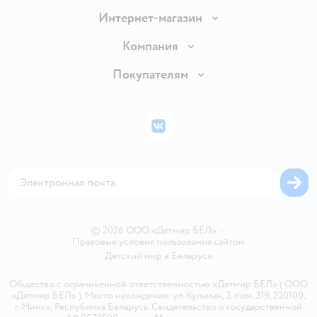
Интернет-магазин
Доставка и оплата
Компания
Обмен и возврат товара
Вакансии
Покупателям
Правила продажи
Подарочные карты
Политика конфиденциальности
Бонусные карты
Политика использования файлов cookie
ВКонтакте
Блог
Обратная связь
Магазины сети
Карта сайта
© 2026 ООО «Детмир БЕЛ»
•
Правовые условия пользования сайтом
Детский мир в
Беларуси
Общество с ограниченной ответственностью «Детмир БЕЛ» ( ООО
«Детмир БЕЛ» ). Место нахождения: ул. Кульман, 3, пом. 319, 220100,
г. Минск, Республика Беларусь. Свидетельство о государственной