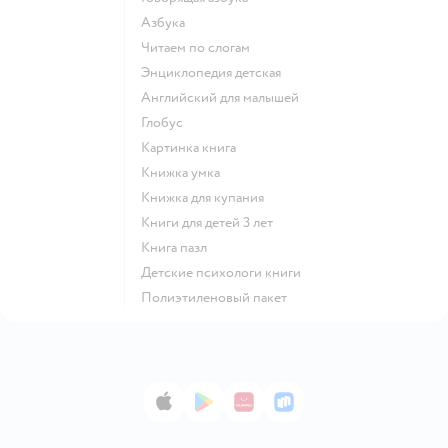
азбука
читаем по слогам
энциклопедия детская
английский для малышей
глобус
картинка книга
книжка умка
книжка для купания
книги для детей 3 лет
книга пазл
детские психологи книги
полиэтиленовый пакет
App Store
Google Play
AppGallery
RuStore