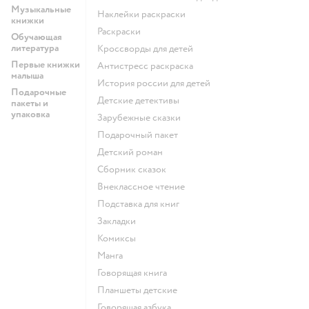
Музыкальные
наклейки раскраски
книжки
раскраски
Обучающая
литература
кроссворды для детей
Первые книжки
антистресс раскраска
малыша
история россии для детей
Подарочные
детские детективы
пакеты и
упаковка
зарубежные сказки
подарочный пакет
детский роман
сборник сказок
внеклассное чтение
подставка для книг
закладки
комиксы
манга
говорящая книга
Планшеты детские
говорящая азбука