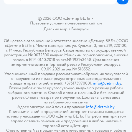
© 2026 ООО «Детмир БЕЛ»
•
Правовые условия пользования сайтом
Детский мир в
Беларуси
Общество с ограниченной ответственностью «Детмир БЕЛ» ( ООО
«Детмир БЕЛ» ). Место нахождения: ул. Кульман, 3, пом. 319, 220100,
г. Минск, Республика Беларусь. Свидетельство о государственной
регистрации № 0072500 выдано Минским горисполкомом, внесена
запись в ЕГР 01.10.2018 за рег.№ 193143448. Дата внесения
интернет-магазина в Торговый реестр Республики Беларусь:
09.09.2021 за рег.№ 518552.
Уполномоченный продавца рассматривать обращения покупателей
о нарушении их прав, предусмотренных законодательством
о защите прав потребителей: +375173970001,
info@detmir.by
.
Режим работы: заказ круглосуточно, выдача по режиму работы
выбранного магазина. Способ оплаты: наличный и безналичный
расчёт. Оплата товара при получении. Доставка: самовывоз
из выбранного магазина.
Адрес электронной почты продавца:
info@detmir.by
Книга замечаний и предложений интернет-магазина находится
по месту нахождения ООО «Детмир БЕЛ». Потребитель при этом
вправе оставить замечания и предложения в любом магазине
торговой сети «Детмир».
Ответственный за продвижение отечественных товаров и работе