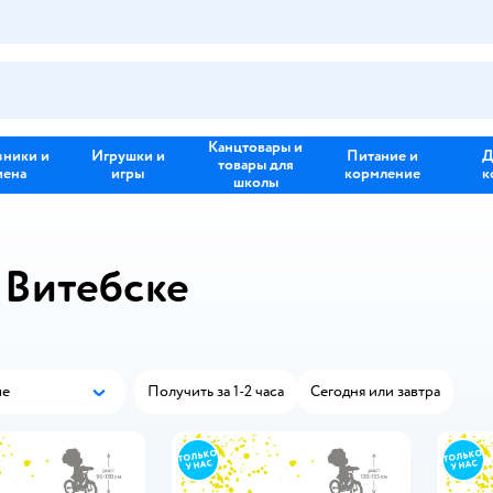
Канцтовары и
зники и
Игрушки и
Питание и
Д
товары для
иена
игры
кормление
к
школы
 Витебске
ые
Получить за 1-2 часа
Сегодня или завтра
Популярные