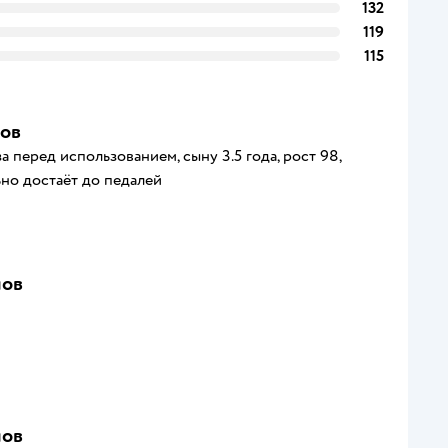
132
119
115
мов
 перед использованием, сыну 3.5 года, рост 98,
ьно достаёт до педалей
мов
мов