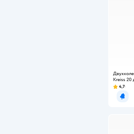
Двухколе
Kreiss 20
4,7
Уведо