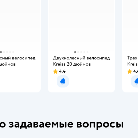
сный велосипед
Двухколесный велосипед
Трех
 дюймов
Kreiss 20 дюймов
Krei
4,4
4,
мить о появлении
Уведомить о появлении
о задаваемые вопросы