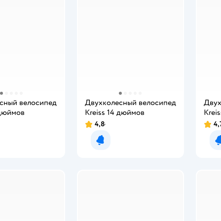
сный велосипед
Двухколесный велосипед
Двух
 дюймов
Kreiss 14 дюймов
Krei
4,8
4,
мить о появлении
Уведомить о появлении