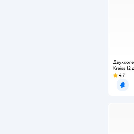
Двухколе
Kreiss 12
4,7
Уведо