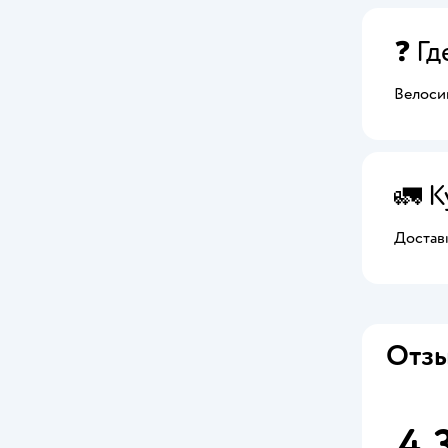
❓ Гд
Велоси
🚛 
Достав
Отзы
4,