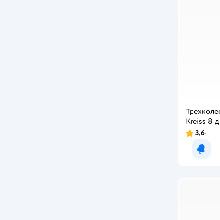
Трехколе
Kreiss 8 
3,6
Уведо