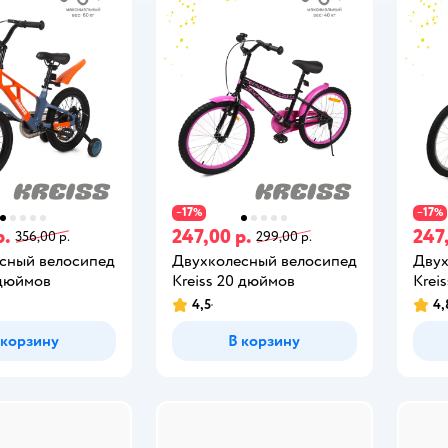
17
17
−
%
−
%
р.
247,00 р.
247
356,00 р.
299,00 р.
сный велосипед
Двухколесный велосипед
Двух
 дюймов
Kreiss 20 дюймов
Krei
4,5
4,
 корзину
В корзину