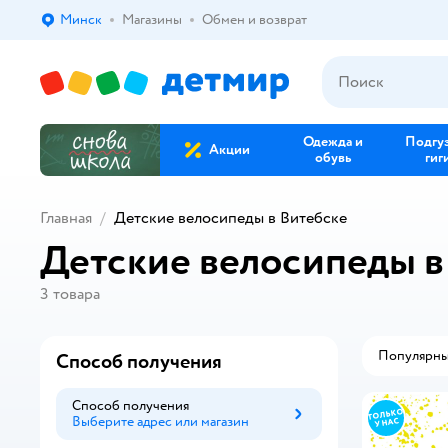
Минск
Магазины
Обмен и возврат
Выбор адреса доставки.
Одежда и
Подгу
Акции
обувь
гиг
Главная
Детские велосипеды в Витебске
Детские велосипеды в
3
товара
Популярн
Способ получения
Способ получения
Выберите адрес или магазин
Способ получения