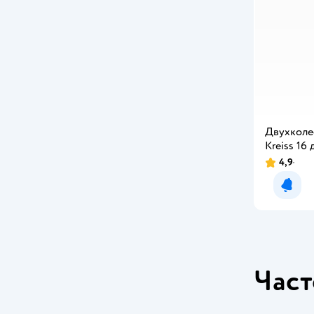
Двухколе
Kreiss 16
4,9
Уведо
Част