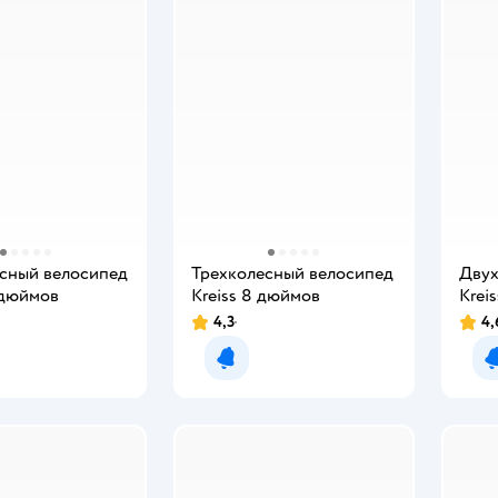
сный велосипед
Трехколесный велосипед
Двух
 дюймов
Kreiss 8 дюймов
Krei
4,3
4,
мить о появлении
Уведомить о появлении