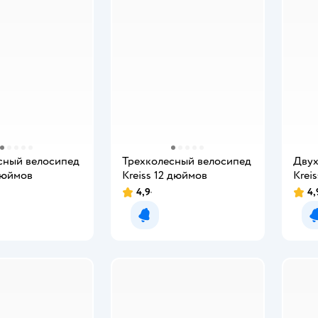
сный велосипед
Трехколесный велосипед
Двух
дюймов
Kreiss 12 дюймов
Krei
4,9
4,
мить о появлении
Уведомить о появлении