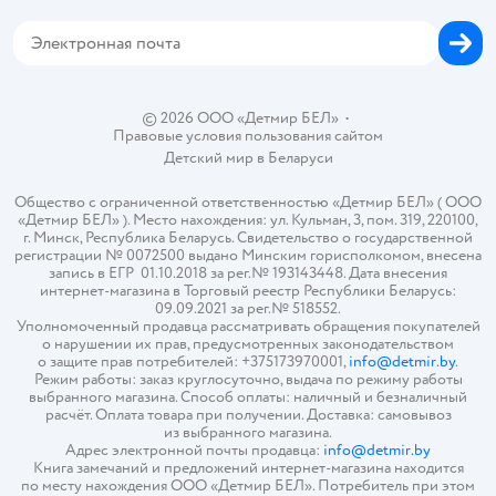
Магазины сети
Карта сайта
© 2026 ООО «Детмир БЕЛ»
•
Правовые условия пользования сайтом
Детский мир в
Беларуси
Общество с ограниченной ответственностью «Детмир БЕЛ» ( ООО
«Детмир БЕЛ» ). Место нахождения: ул. Кульман, 3, пом. 319, 220100,
г. Минск, Республика Беларусь. Свидетельство о государственной
регистрации № 0072500 выдано Минским горисполкомом, внесена
запись в ЕГР 01.10.2018 за рег.№ 193143448. Дата внесения
интернет-магазина в Торговый реестр Республики Беларусь:
09.09.2021 за рег.№ 518552.
Уполномоченный продавца рассматривать обращения покупателей
о нарушении их прав, предусмотренных законодательством
о защите прав потребителей: +375173970001,
info@detmir.by
.
Режим работы: заказ круглосуточно, выдача по режиму работы
выбранного магазина. Способ оплаты: наличный и безналичный
расчёт. Оплата товара при получении. Доставка: самовывоз
из выбранного магазина.
Адрес электронной почты продавца:
info@detmir.by
Книга замечаний и предложений интернет-магазина находится
по месту нахождения ООО «Детмир БЕЛ». Потребитель при этом