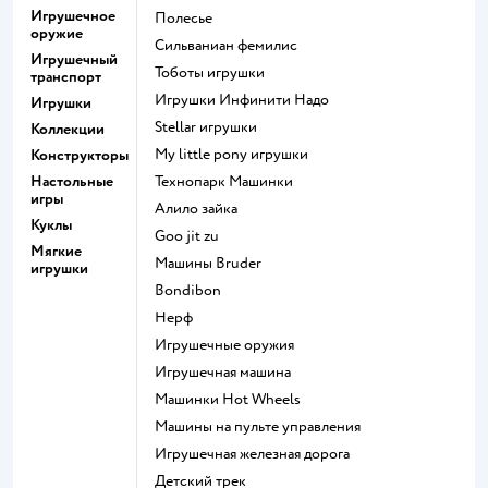
Игрушечное
Полесье
оружие
Сильваниан фемилис
Игрушечный
Тоботы игрушки
транспорт
Игрушки Инфинити Надо
Игрушки
Stellar игрушки
Коллекции
my little pony игрушки
Конструкторы
Настольные
Технопарк Машинки
игры
Алило зайка
Куклы
Goo jit zu
Мягкие
Машины Bruder
игрушки
Bondibon
Нерф
Игрушечные оружия
Игрушечная машина
Машинки Hot Wheels
Машины на пульте управления
Игрушечная железная дорога
Детский трек