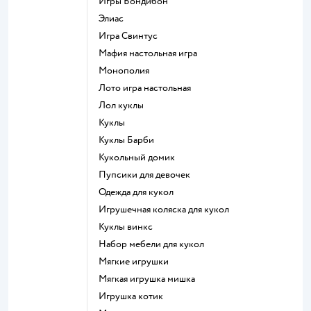
Игры Бондибон
Элиас
Игра Свинтус
Мафия настольная игра
Монополия
Лото игра настольная
Лол куклы
Куклы
Куклы Барби
Кукольный домик
Пупсики для девочек
Одежда для кукол
Игрушечная коляска для кукол
Куклы винкс
Набор мебели для кукол
Мягкие игрушки
Мягкая игрушка мишка
Игрушка котик