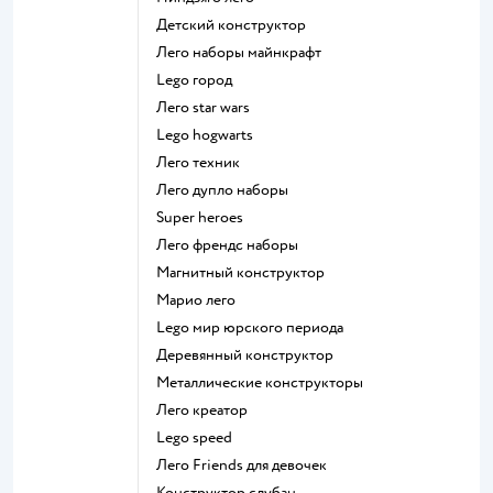
Детский конструктор
Лего наборы майнкрафт
Lego город
Лего star wars
Lego hogwarts
Лего техник
Лего дупло наборы
Super heroes
Лего френдс наборы
Магнитный конструктор
Марио лего
Lego мир юрского периода
Деревянный конструктор
Металлические конструкторы
Лего креатор
Lego speed
Лего Friends для девочек
Конструктор слубан