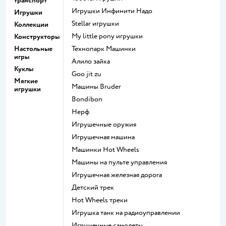
транспорт
Игрушки Инфинити Надо
Игрушки
Stellar игрушки
Коллекции
my little pony игрушки
Конструкторы
Настольные
Технопарк Машинки
игры
Алило зайка
Куклы
Goo jit zu
Мягкие
Машины Bruder
игрушки
Bondibon
Нерф
Игрушечные оружия
Игрушечная машина
Машинки Hot Wheels
Машины на пульте управления
Игрушечная железная дорога
Детский трек
Hot Wheels треки
Игрушка танк на радиоуправлении
Игрушечные самолеты