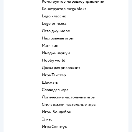
Конструктор на радиоуправлении
Конструктор mega bloks
Lego классик
Lego princess
Лего джуниорс
Настольные игры
Манчкин
Имаджинариум
Hobby world
Доска для рисования
Игра Твистер
Шахматы
Словодел игра
Логические настольные игры
Стиль жизни настольные игры
Игры Бондибон
Элиас
Игра Свинтус