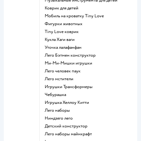
Музыкальные инструменты для детей
Коврик для детей
Мобиль на кроватку Tiny Love
Фигурки животных
Tiny Love коврик
Кукла Хаги ваги
Уточка лалафанфан
Лего Бэтмен конструктор
Ми-Ми-Мишки игрушки
Лего человек паук
Лего мстители
Игрушки Трансформеры
Чебурашка
Игрушка Хеллоу Китти
Лего наборы
Ниндзяго лего
Детский конструктор
Лего наборы майнкрафт