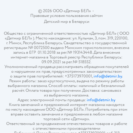
© 2026 ООО «Детмир БЕЛ»
•
Правовые условия пользования сайтом
Детский мир в
Беларуси
Общество с ограниченной ответственностью «Детмир БЕЛ» ( ООО
«Детмир БЕЛ» ). Место нахождения: ул. Кульман, 3, пом. 319, 220100,
г. Минск, Республика Беларусь. Свидетельство о государственной
регистрации № 0072500 выдано Минским горисполкомом, внесена
запись в ЕГР 01.10.2018 за рег.№ 193143448. Дата внесения
интернет-магазина в Торговый реестр Республики Беларусь:
09.09.2021 за рег.№ 518552.
Уполномоченный продавца рассматривать обращения покупателей
о нарушении их прав, предусмотренных законодательством
о защите прав потребителей: +375173970001,
info@detmir.by
.
Режим работы: заказ круглосуточно, выдача по режиму работы
выбранного магазина. Способ оплаты: наличный и безналичный
расчёт. Оплата товара при получении. Доставка: самовывоз
из выбранного магазина.
Адрес электронной почты продавца:
info@detmir.by
Книга замечаний и предложений интернет-магазина находится
по месту нахождения ООО «Детмир БЕЛ». Потребитель при этом
вправе оставить замечания и предложения в любом магазине
торговой сети «Детмир».
Ответственный за продвижение отечественных товаров и работе
с отечественными производителями