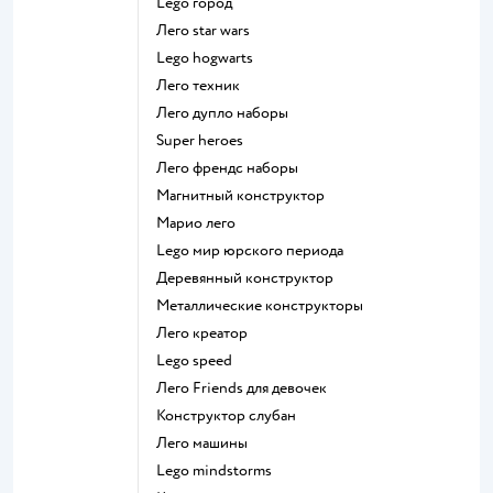
Lego город
Лего star wars
Lego hogwarts
Лего техник
Лего дупло наборы
Super heroes
Лего френдс наборы
Магнитный конструктор
Марио лего
Lego мир юрского периода
Деревянный конструктор
Металлические конструкторы
Лего креатор
Lego speed
Лего Friends для девочек
Конструктор слубан
Лего машины
Lego mindstorms