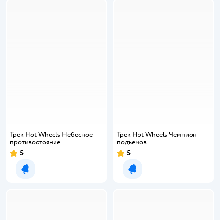
Трек Hot Wheels Небесное
Трек Hot Wheels Чемпион
противостояние
подъемов
5
5
Уведомить о появлении
Уведомить о появлении