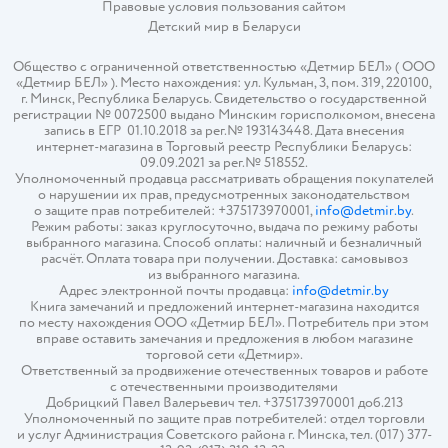
Правовые условия пользования сайтом
Детский мир в
Беларуси
Общество с ограниченной ответственностью «Детмир БЕЛ» ( ООО
«Детмир БЕЛ» ). Место нахождения: ул. Кульман, 3, пом. 319, 220100,
г. Минск, Республика Беларусь. Свидетельство о государственной
регистрации № 0072500 выдано Минским горисполкомом, внесена
запись в ЕГР 01.10.2018 за рег.№ 193143448. Дата внесения
интернет-магазина в Торговый реестр Республики Беларусь:
09.09.2021 за рег.№ 518552.
Уполномоченный продавца рассматривать обращения покупателей
о нарушении их прав, предусмотренных законодательством
о защите прав потребителей: +375173970001,
info@detmir.by
.
Режим работы: заказ круглосуточно, выдача по режиму работы
выбранного магазина. Способ оплаты: наличный и безналичный
расчёт. Оплата товара при получении. Доставка: самовывоз
из выбранного магазина.
Адрес электронной почты продавца:
info@detmir.by
Книга замечаний и предложений интернет-магазина находится
по месту нахождения ООО «Детмир БЕЛ». Потребитель при этом
вправе оставить замечания и предложения в любом магазине
торговой сети «Детмир».
Ответственный за продвижение отечественных товаров и работе
с отечественными производителями
Добрицкий Павел Валерьевич тел. +375173970001 доб.213
Уполномоченный по защите прав потребителей: отдел торговли
и услуг Администрация Советского района г. Минска, тел. (017) 377-