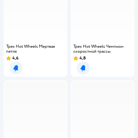
Трек Hot Wheels Мертвая
Трек Hot Wheels Чемпион
петля
скоростной трассы
4,6
4,8
Уведомить о появлении
Уведомить о появлении