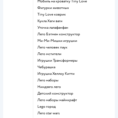
Мобиль на кроватку Tiny Love
Фигурки животных
Tiny Love коврик
Кукла Хаги ваги
Уточка лалафанфан
Лего Бэтмен конструктор
Ми-Ми-Мишки игрушки
Лего человек паук
Лего мстители
Игрушки Трансформеры
Чебурашка
Игрушка Хеллоу Китти
Лего наборы
Ниндзяго лего
Детский конструктор
Лего наборы майнкрафт
Lego город
Лего star wars