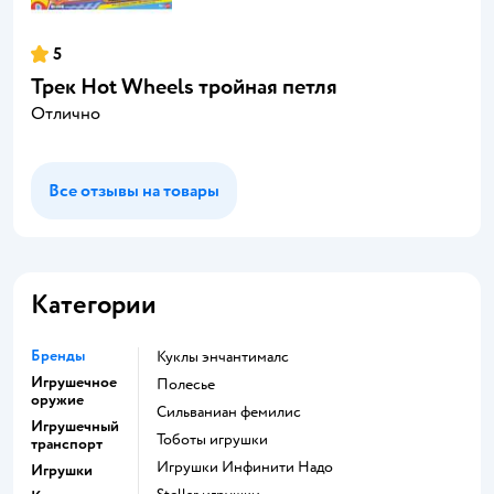
5
Трек Hot Wheels тройная петля
Отлично
Все отзывы на товары
Категории
Бренды
Куклы энчантималс
Игрушечное
Полесье
оружие
Сильваниан фемилис
Игрушечный
Тоботы игрушки
транспорт
Игрушки Инфинити Надо
Игрушки