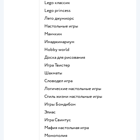
Lego классик
Lego princess
Лего джуниорс
Настольные игры
Манчкин
Имаджинариум
Hobby world
Доска для рисования
Игра Твистер
Шахматы
Словодел игра
Логические настольные игры
Стиль жизни настольные игры
Игры Бондибон
Элиас
Игра Свинтус
Мафия настольная игра
Монополия