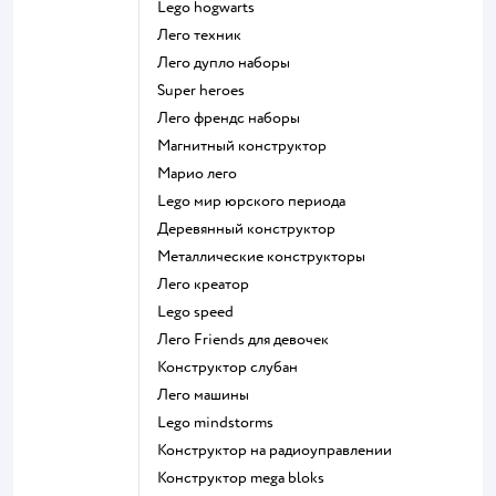
Lego hogwarts
Лего техник
Лего дупло наборы
Super heroes
Лего френдс наборы
Магнитный конструктор
Марио лего
Lego мир юрского периода
Деревянный конструктор
Металлические конструкторы
Лего креатор
Lego speed
Лего Friends для девочек
Конструктор слубан
Лего машины
Lego mindstorms
Конструктор на радиоуправлении
Конструктор mega bloks