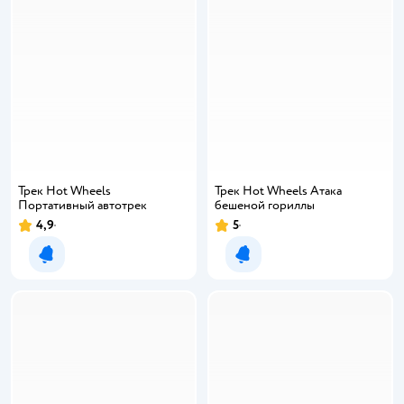
Трек Hot Wheels
Трек Hot Wheels Атака
Портативный автотрек
бешеной гориллы
4,9
5
Уведомить о появлении
Уведомить о появлении