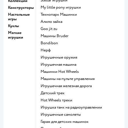
Stellar игрушки
Коллекции
my little pony игрушки
Конструкторы
Настольные
Технопарк Машинки
игры
Алило зайка
Куклы
Goo jit zu
Мягкие
Машины Bruder
игрушки
Bondibon
Нерф
Игрушечные оружия
Игрушечная машина
Машинки Hot Wheels
Машины на пульте управления
Игрушечная железная дорога
Детский трек
Hot Wheels треки
Игрушка танк на радиоуправлении
Игрушечные самолеты
Гараж для детских машинок