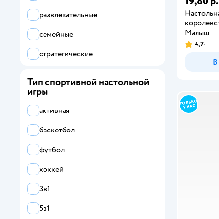
19,80 р.
Твистер
Настольн
развлекательные
королевс
Уно
Малыш
семейные
4,7
Шашки
стратегические
В
ходилка
Тип спортивной настольной
игры
экономические
активная
баскетбол
футбол
хоккей
3в1
5в1