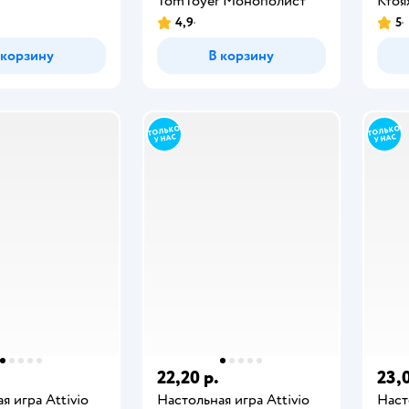
TomToyer Монополист
Ктоя
4,9
5
 корзину
В корзину
22,20 р.
23,0
я игра Attivio
Настольная игра Attivio
Наст