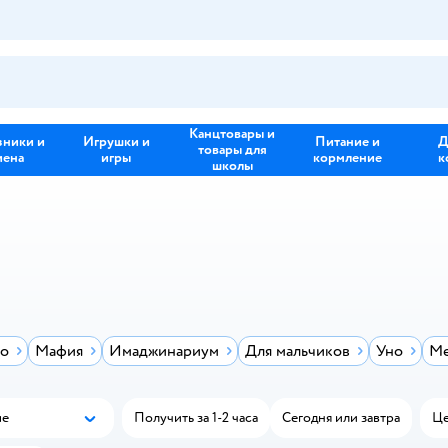
Канцтовары и
зники и
Игрушки и
Питание и
Д
товары для
иена
игры
кормление
к
школы
о
Мафия
Имаджинариум
Для мальчиков
Уно
М
ые
Получить за 1-2 часа
Сегодня или завтра
Це
Популярные