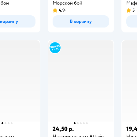
 бой
Морской бой
Маф
4,9
5
 корзину
В корзину
.
24,50 р.
19,4
я игра
Настольная игра Attivio
Наст