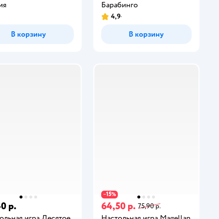
ия
Барабинго
4,9
В корзину
В корзину
15
−
%
0 р.
64,50 р.
75,90 р.
ольная игра Десятое
Настольная игра Magellan