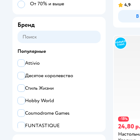
От 70% и выше
4,9
В
Бренд
Популярные
Attivio
Десятое королевство
Стиль Жизни
Hobby World
Cosmodrome Games
15
−
%
24,80 р
FUNTASTIQUE
Настольна
Hasbro Gaming