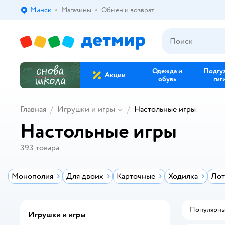
Минск
Магазины
Обмен и возврат
Выбор адреса доставки.
Одежда и
Подгу
Акции
обувь
гиг
Главная
Игрушки и игры
Настольные игры
Настольные игры
393
товара
Монополия
Для двоих
Карточные
Ходилка
Лот
Популярн
Игрушки и игры