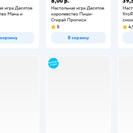
8,00 р.
39,5
ая игра Десятое
Настольная игра Десятое
Наст
тво Мама и
королевство Пиши-
КтоЯ
Стирай Прописи
смо
5
4,
 корзину
В корзину