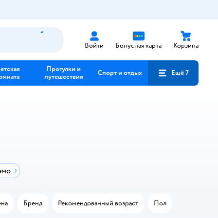
Войти
Бонусная карта
Корзина
етская
Прогулки и
Спорт и отдых
Ещё 7
омната
путешествия
емо
на
Бренд
Рекомендованный возраст
Пол