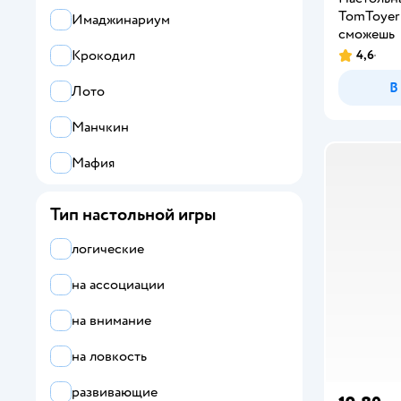
TomToyer
Step Puzzle
Имаджинариум
сможешь
Tactic Games
Крокодил
4,6
В
TomToyer
Лото
Десятое королевство
Манчкин
Звезда
Мафия
Играем вместе
Мемори
Тип настольной игры
Космический океан
Монополия
логические
Стиль Жизни
Морской бой
на ассоциации
УМка
Свинтус
на внимание
Умные игры
Семья
на ловкость
Словодел
развивающие