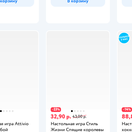
 корзину
В корзину
23
14
−
%
−
%
32,90 р.
88,
43,00 р.
я игра Attivio
Настольная игра Стиль
Наст
 бой
Жизни Спящие королевы
хокк