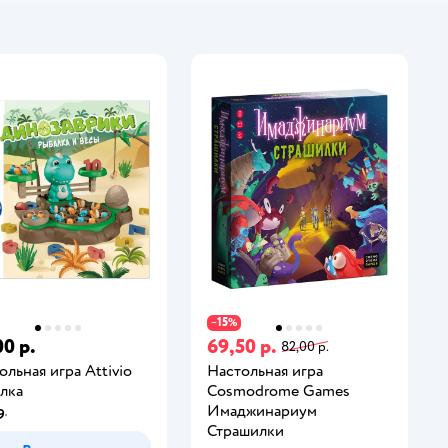
15
−
%
00 р.
69,50 р.
82,00 р.
ольная игра Attivio
Настольная игра
лка
Cosmodrome Games
Имаджинариум
9
Страшилки