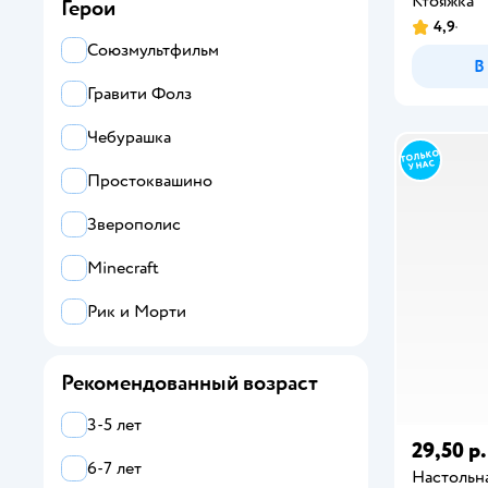
Ктояжка
Герои
4,9
Magellan
Союзмультфильм
В
Умные игры
Гравити Фолз
Ocie
Чебурашка
Все
Простоквашино
Attivio
Зверополис
Ball Masquerade
Minecraft
Cosmodrome Games
Рик и Морти
DREAM MAKERS
Рекомендованный возраст
Far far land
3-5 лет
FUNTASTIQUE
29,50 р.
6-7 лет
Настольна
Hape