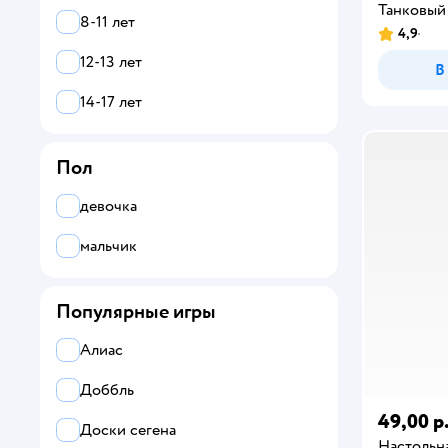
Танковый
8-11 лет
Hasbro Gaming
4,9
12-13 лет
В
Hobby World
14-17 лет
HTI
KiddiePlay
Пол
LISCIANI
девочка
Magellan
мальчик
Mattel
Популярные игры
NEWSUN
Ocie
Алиас
ORIGAMI
Доббль
49,00 р
Piatnik
Доски сегена
Настольна