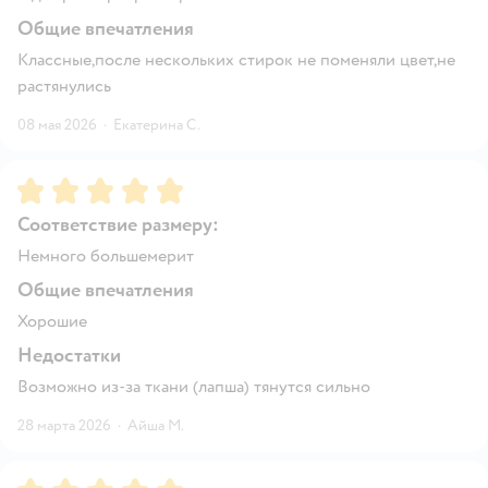
Общие впечатления
Классные,после нескольких стирок не поменяли цвет,не
растянулись
08 мая 2026
·
Екатерина С.
Рейтинг:
5
Соответствие размеру:
Немного большемерит
Общие впечатления
Хорошие
Недостатки
Возможно из-за ткани (лапша) тянутся сильно
28 марта 2026
·
Айша М.
Рейтинг:
5