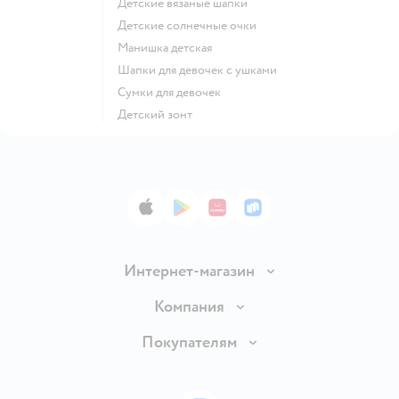
Детские вязаные шапки
Детские солнечные очки
Манишка детская
Шапки для девочек с ушками
Сумки для девочек
Детский зонт
App Store
Google Play
AppGallery
RuStore
Интернет-магазин
Доставка и оплата
Компания
Обмен и возврат товара
Вакансии
Покупателям
Правила продажи
Подарочные карты
Политика конфиденциальности