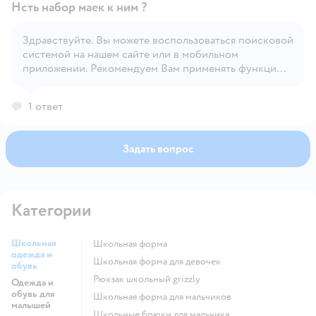
Нсть набор маек к ним ?
Здравствуйте. Вы можете воспользоваться поисковой
системой на нашем сайте или в мобильном
Открыть вопрос
приложении. Рекомендуем Вам применять функцию
'Фильтр' для удобного поиска.
1 ответ
Задать вопрос
Категории
Школьная
Школьная форма
одежда и
Школьная форма для девочек
обувь
Рюкзак школьный grizzly
Одежда и
обувь для
Школьная форма для мальчиков
малышей
Школьные брюки для мальчика