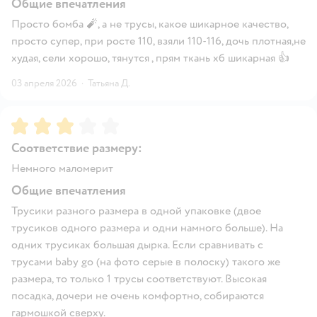
Общие впечатления
Просто бомба 🧨, а не трусы, какое шикарное качество,
просто супер, при росте 110, взяли 110-116, дочь плотная,не
худая, сели хорошо, тянутся , прям ткань хб шикарная 👍
03 апреля 2026
·
Татьяна Д.
Рейтинг:
3
Соответствие размеру:
Немного маломерит
Общие впечатления
Трусики разного размера в одной упаковке (двое
трусиков одного размера и одни намного больше). На
одних трусиках большая дырка. Если сравнивать с
трусами baby go (на фото серые в полоску) такого же
размера, то только 1 трусы соответствуют. Высокая
посадка, дочери не очень комфортно, собираются
гармошкой сверху.