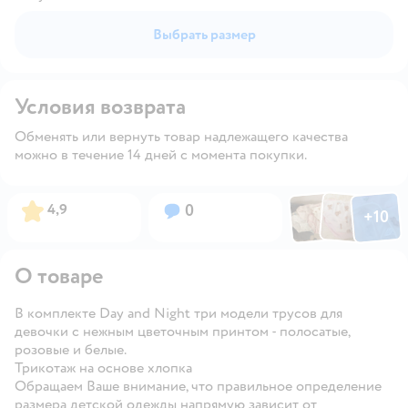
Выбрать размер
Условия возврата
Обменять или вернуть товар надлежащего качества
можно в течение 14 дней с момента покупки.
Фото по
Фото пользовател
Фото пользо
Рейтинг:
Вопросов:
4,9
0
+
10
Открыть га
О товаре
В комплекте Day and Night три модели трусов для
девочки с нежным цветочным принтом - полосатые,
розовые и белые.
Трикотаж на основе хлопка
Обращаем Ваше внимание, что правильное определение
размера детской одежды напрямую зависит от