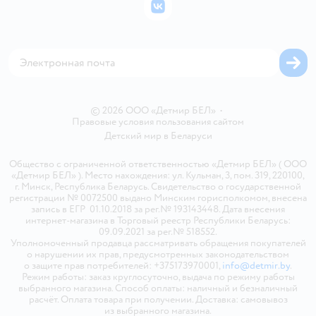
Бонусные карты
Политика использования файлов cookie
ВКонтакте
Блог
Обратная связь
Магазины сети
Карта сайта
© 2026 ООО «Детмир БЕЛ»
•
Правовые условия пользования сайтом
Детский мир в
Беларуси
Общество с ограниченной ответственностью «Детмир БЕЛ» ( ООО
«Детмир БЕЛ» ). Место нахождения: ул. Кульман, 3, пом. 319, 220100,
г. Минск, Республика Беларусь. Свидетельство о государственной
регистрации № 0072500 выдано Минским горисполкомом, внесена
запись в ЕГР 01.10.2018 за рег.№ 193143448. Дата внесения
интернет-магазина в Торговый реестр Республики Беларусь:
09.09.2021 за рег.№ 518552.
Уполномоченный продавца рассматривать обращения покупателей
о нарушении их прав, предусмотренных законодательством
о защите прав потребителей: +375173970001,
info@detmir.by
.
Режим работы: заказ круглосуточно, выдача по режиму работы
выбранного магазина. Способ оплаты: наличный и безналичный
расчёт. Оплата товара при получении. Доставка: самовывоз
из выбранного магазина.