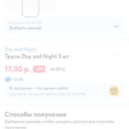
В наличии
98,
110,
122
Выбрать размер
Day and Night
Трусы Day and Night 3 шт
Da
17,00 р.
29
24,00 р.
−
%
+
0,68
В магазине — по ценам сайта
Скажите на кассе «Хочу как на сайте»
В магазине — по ценам сайта
Способы получения
Выберите размер, чтобы увидеть доступные способы
получения