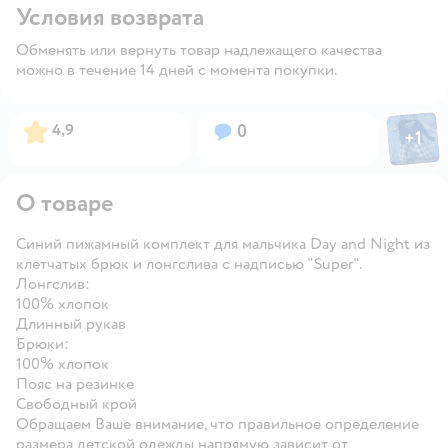
Условия возврата
Обменять или вернуть товар надлежащего качества
можно в течение 14 дней с момента покупки.
Фото пол
Рейтинг:
Вопросов:
4,9
0
+
1
Откры
О товаре
Синий пижамный комплект для мальчика Day and Night из
клетчатых брюк и лонгслива с надписью "Super".
Лонгслив:
100% хлопок
Длинный рукав
Брюки:
100% хлопок
Пояс на резинке
Свободный крой
Обращаем Ваше внимание, что правильное определение
размера детской одежды напрямую зависит от