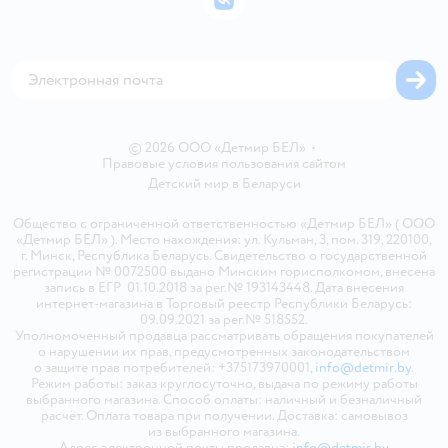
ВКонтакте
Блог
Обратная связь
Магазины сети
Карта сайта
© 2026 ООО «Детмир БЕЛ»
•
Правовые условия пользования сайтом
Детский мир в
Беларуси
Общество с ограниченной ответственностью «Детмир БЕЛ» ( ООО
«Детмир БЕЛ» ). Место нахождения: ул. Кульман, 3, пом. 319, 220100,
г. Минск, Республика Беларусь. Свидетельство о государственной
регистрации № 0072500 выдано Минским горисполкомом, внесена
запись в ЕГР 01.10.2018 за рег.№ 193143448. Дата внесения
интернет-магазина в Торговый реестр Республики Беларусь:
09.09.2021 за рег.№ 518552.
Уполномоченный продавца рассматривать обращения покупателей
о нарушении их прав, предусмотренных законодательством
о защите прав потребителей: +375173970001,
info@detmir.by
.
Режим работы: заказ круглосуточно, выдача по режиму работы
выбранного магазина. Способ оплаты: наличный и безналичный
расчёт. Оплата товара при получении. Доставка: самовывоз
из выбранного магазина.
Адрес электронной почты продавца:
info@detmir.by