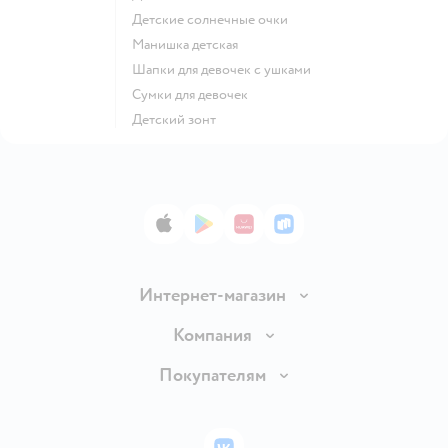
Детские солнечные очки
Манишка детская
Шапки для девочек с ушками
Сумки для девочек
Детский зонт
App Store
Google Play
AppGallery
RuStore
Интернет-магазин
Доставка и оплата
Компания
Обмен и возврат товара
Вакансии
Покупателям
Правила продажи
Подарочные карты
Политика конфиденциальности
Бонусные карты
Политика использования файлов cookie