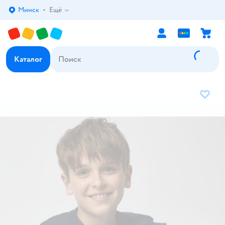
Минск
Ещё
Выбор адреса доставки.
Каталог
В избр