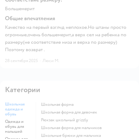
Большемерит
Общие впечатления
Качество на первый взглчд неплохое.Но штаны просто
огромные,очень большемерит,а верх сел на ребенка по
размеру(не соответствие низа и верха по размеру)
Поэтому возврат .
28 сентября 2025
·
Люси М.
Категории
Школьная
Школьная форма
одежда и
Школьная форма для девочек
обувь
Рюкзак школьный grizzly
Одежда и
обувь для
Школьная форма для мальчиков
малышей
Школьные брюки для мальчика
Одежда для