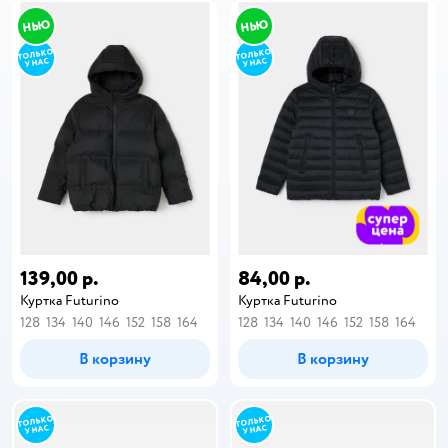
139,00 р.
84,00 р.
Куртка Futurino
Куртка Futurino
128
134
140
146
152
158
164
128
134
140
146
152
158
164
В корзину
В корзину