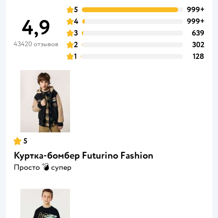
5
999+
4,9
4
999+
3
639
43420 отзывов
2
302
1
128
5
Куртка-бомбер Futurino Fashion
Просто 💣 супер