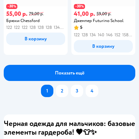
30
30
−
%
−
%
55,00 р.
41,00 р.
79,00 р.
59,00 р.
Брюки Chessford
Джемпер Futurino School
122
122
122
128
128
128
134
134
140
140
5
146
146
146
152
158
158
1
122
128
134
140
146
152
158
164
В корзину
В корзину
Показать ещё
1
2
3
4
Черная одежда для мальчиков: базовые
элементы гардероба! 🖤👕✨