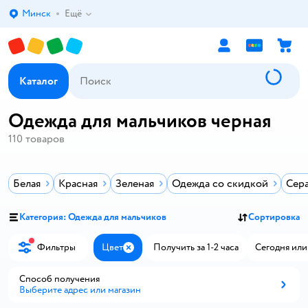
Минск
Ещё
Выбор адреса доставки.
Каталог
Одежда для мальчиков черная
110
товаров
Белая
Красная
Зеленая
Одежда со скидкой
Сер
Категория: Одежда для мальчиков
Сортировка
Фильтры
Цвет
Получить за 1-2 часа
Сегодня или
Закрыть
Способ получения
Выберите адрес или магазин
Способ получения