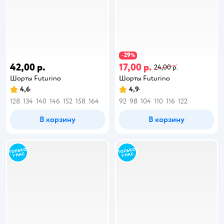
29
−
%
42,00 р.
17,00 р.
24,00 р.
Шорты Futurino
Шорты Futurino
4,6
4,9
128
134
140
146
152
158
164
92
98
104
110
116
122
В корзину
В корзину