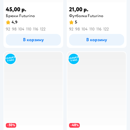
45,00 р.
21,00 р.
Брюки Futurino
Футболка Futurino
4,9
5
92
98
104
110
116
122
92
98
104
110
116
122
В корзину
В корзину
50
48
−
%
−
%