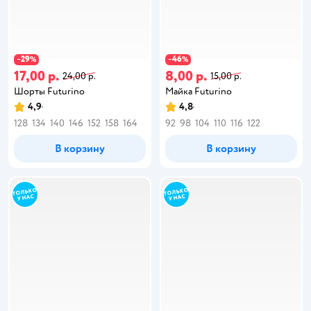
29
46
−
%
−
%
17,00 р.
8,00 р.
24,00 р.
15,00 р.
Шорты Futurino
Майка Futurino
4,9
4,8
128
134
140
146
152
158
164
92
98
104
110
116
122
В корзину
В корзину