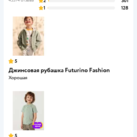
43574 отзыва
2
301
1
128
5
Джинсовая рубашка Futurino Fashion
Хорошая
5