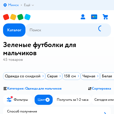
Минск
Ещё
Выбор адреса доставки.
Каталог
Зеленые футболки для
мальчиков
45
товаров
Одежда со скидкой
Серая
158 см
Черная
Белая
Категория: Одежда для мальчиков
Сортировка
Фильтры
Цвет
Получить за 1-2 часа
Сегодня или
Закрыть
Способ получения