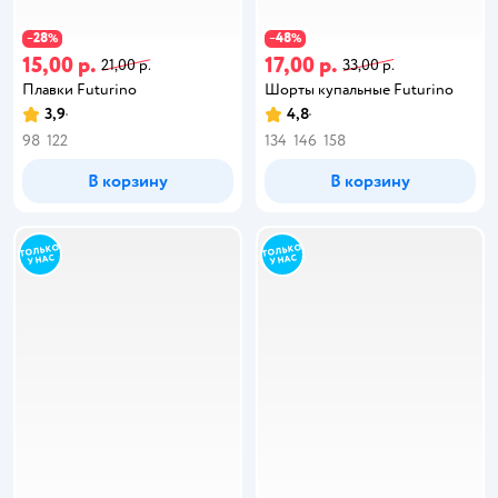
28
48
−
%
−
%
15,00 р.
17,00 р.
21,00 р.
33,00 р.
Плавки Futurino
Шорты купальные Futurino
3,9
4,8
98
122
134
146
158
В корзину
В корзину