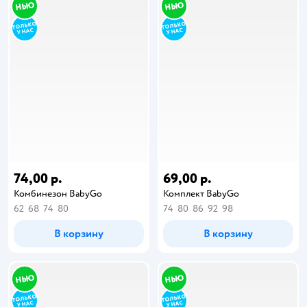
74,00 р.
69,00 р.
Комбинезон BabyGо
Комплект BabyGo
62
68
74
80
74
80
86
92
98
В корзину
В корзину