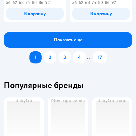
56
62
68
74
80
86
92
56
62
68
74
80
86
92
В корзину
В корзину
Показать ещё
1
2
3
4
...
17
Популярные бренды
BabyGo
Моя Горошинка
BabyGo trend