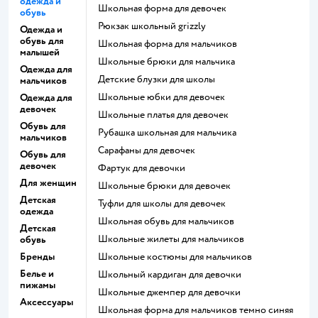
одежда и
Школьная форма для девочек
обувь
Рюкзак школьный grizzly
Одежда и
обувь для
Школьная форма для мальчиков
малышей
Школьные брюки для мальчика
Одежда для
Детские блузки для школы
мальчиков
Школьные юбки для девочек
Одежда для
девочек
Школьные платья для девочек
Обувь для
Рубашка школьная для мальчика
мальчиков
Сарафаны для девочек
Обувь для
девочек
Фартук для девочки
Для женщин
Школьные брюки для девочек
Детская
Туфли для школы для девочек
одежда
Школьная обувь для мальчиков
Детская
Школьные жилеты для мальчиков
обувь
Бренды
Школьные костюмы для мальчиков
Белье и
Школьный кардиган для девочки
пижамы
Школьные джемпер для девочки
Аксессуары
Школьная форма для мальчиков темно синяя