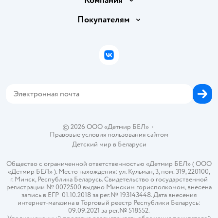
Компания
Обмен и возврат товара
Вакансии
Покупателям
Правила продажи
Подарочные карты
Политика конфиденциальности
Бонусные карты
Политика использования файлов cookie
ВКонтакте
Блог
Обратная связь
Магазины сети
Карта сайта
© 2026 ООО «Детмир БЕЛ»
•
Правовые условия пользования сайтом
Детский мир в
Беларуси
Общество с ограниченной ответственностью «Детмир БЕЛ» ( ООО
«Детмир БЕЛ» ). Место нахождения: ул. Кульман, 3, пом. 319, 220100,
г. Минск, Республика Беларусь. Свидетельство о государственной
регистрации № 0072500 выдано Минским горисполкомом, внесена
запись в ЕГР 01.10.2018 за рег.№ 193143448. Дата внесения
интернет-магазина в Торговый реестр Республики Беларусь:
09.09.2021 за рег.№ 518552.