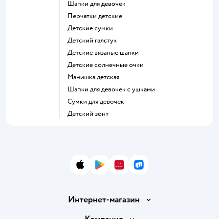
Шапки для девочек
Перчатки детские
Детские сумки
Детский галстук
Детские вязаные шапки
Детские солнечные очки
Манишка детская
Шапки для девочек с ушками
Сумки для девочек
Детский зонт
App Store
Google Play
AppGallery
RuStore
Интернет-магазин
Доставка и оплата