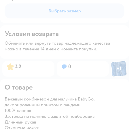
Выбрать размер
Условия возврата
Обменять или вернуть товар надлежащего качества
можно в течение 14 дней с момента покупки.
Фото пол
Рейтинг:
Вопросов:
3,8
0
+
1
Откры
О товаре
Бежевый комбинезон для мальчика BabyGо,
декорированный принтом с пандами.
100% хлопок
Застёжка на молнию с защитой подбородка
Длинный рукав
Открытые ножки