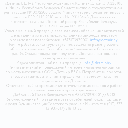
«Детмир БЕЛ» ). Место нахождения: ул. Кульман, 3, пом. 319, 220100,
г. Минск, Республика Беларусь. Свидетельство о государственной
регистрации № 0072500 выдано Минским горисполкомом, внесена
запись в ЕГР 01.10.2018 за рег.№ 193143448. Дата внесения
интернет-магазина в Торговый реестр Республики Беларусь:
09.09.2021 за рег.№ 518552.
Уполномоченный продавца рассматривать обращения покупателей
о нарушении их прав, предусмотренных законодательством
о защите прав потребителей: +375173970001,
info@detmir.by
.
Режим работы: заказ круглосуточно, выдача по режиму работы
выбранного магазина. Способ оплаты: наличный и безналичный
расчёт. Оплата товара при получении. Доставка: самовывоз
из выбранного магазина.
Адрес электронной почты продавца:
info@detmir.by
Книга замечаний и предложений интернет-магазина находится
по месту нахождения ООО «Детмир БЕЛ». Потребитель при этом
вправе оставить замечания и предложения в любом магазине
торговой сети «Детмир».
Ответственный за продвижение отечественных товаров и работе
с отечественными производителями
Добрицкий Павел Валерьевич тел. +375173970001 доб.213
Уполномоченный по защите прав потребителей: отдел торговли
и услуг Администрация Советского района г. Минска, тел. (017) 377-
13-93, (017) 318-13-33.