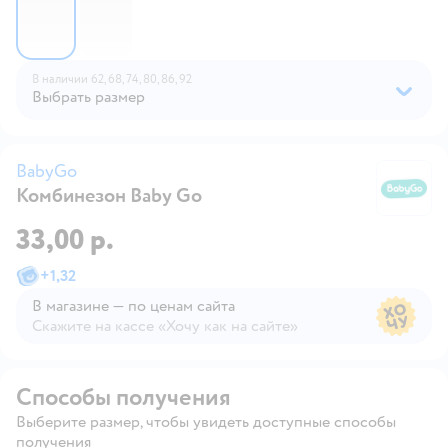
В наличии
62,
68,
74,
80,
86,
92
Выбрать размер
BabyGo
Комбинезон Baby Go
B
33,00 р.
+
1,32
В магазине — по ценам сайта
Скажите на кассе «Хочу как на сайте»
В магазине — по ценам сайта
Способы получения
Выберите размер, чтобы увидеть доступные способы
получения