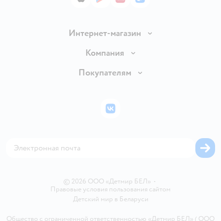
App Store
Google Play
AppGallery
RuStore
Интернет-магазин
Доставка и оплата
Компания
Обмен и возврат товара
Вакансии
Покупателям
Правила продажи
Подарочные карты
Политика конфиденциальности
Бонусные карты
Политика использования файлов cookie
ВКонтакте
Блог
Обратная связь
Магазины сети
Карта сайта
© 2026 ООО «Детмир БЕЛ»
•
Правовые условия пользования сайтом
Детский мир в
Беларуси
Общество с ограниченной ответственностью «Детмир БЕЛ» ( ООО