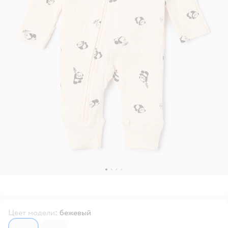
Цвет модели
:
бежевый
6639613
6639607