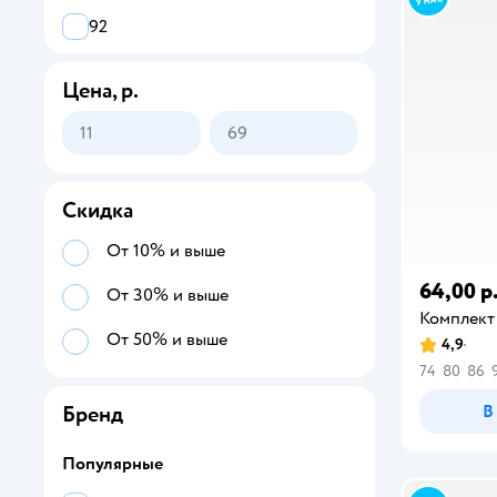
Песочники
92
Верхняя одежда для малышей
98
Цена, р.
Скидка
От 10% и выше
64,00 р
От 30% и выше
Комплект
От 50% и выше
4,9
74
80
86
В
Бренд
Популярные