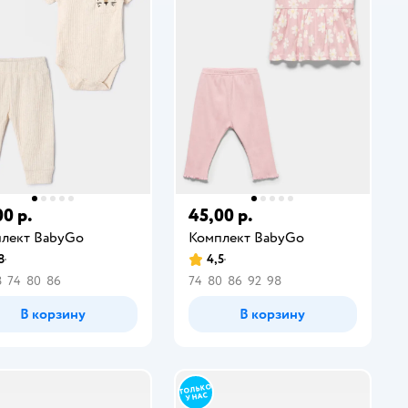
00 р.
45,00 р.
лект BabyGо
Комплект BabyGо
8
4,5
8
74
80
86
74
80
86
92
98
В корзину
В корзину