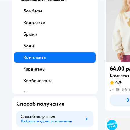
Бомберы
Водолазки
Брюки
Боди
Комплекты
64,00 р
Кардиганы
Комплект
Комбинезоны
4,9
74
80
86
Легинсы
В
Способ получения
Лонгсливы
Майки
Способ получения
Выберите адрес или магазин
Способ получения
Платья