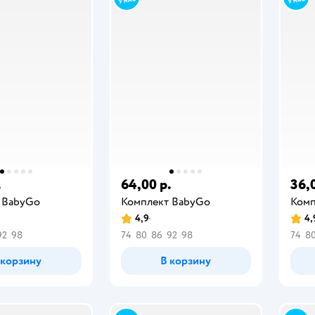
.
64,00 р.
36,
 BabyGо
Комплект BabyGо
Комп
4,9
4,
92
98
74
80
86
92
98
74
8
 корзину
В корзину