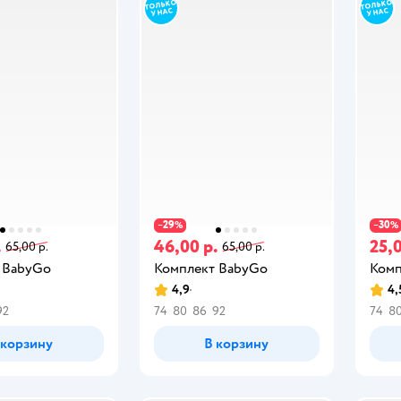
29
30
−
%
−
%
.
46,00 р.
25,0
65,00 р.
65,00 р.
 BabyGо
Комплект BabyGо
Комп
4,9
4,
92
74
80
86
92
74
8
 корзину
В корзину