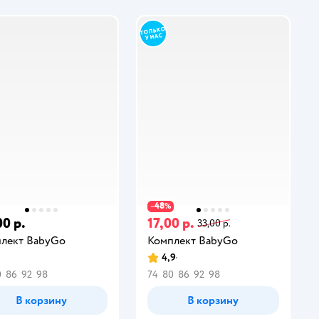
48
−
%
00 р.
17,00 р.
33,00 р.
лект BabyGo
Комплект BabyGo
4,9
0
86
92
98
74
80
86
92
98
В корзину
В корзину