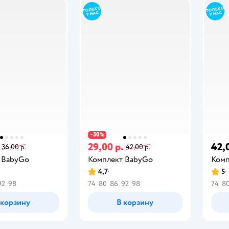
30
−
%
29,00 р.
42,
36,00 р.
42,00 р.
 BabyGo
Комплект BabyGo
Комп
4,7
5
92
98
74
80
86
92
98
74
8
 корзину
В корзину