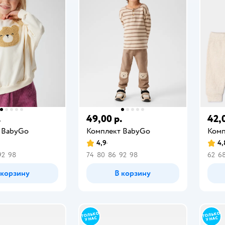
.
49,00 р.
42,
 BabyGo
Комплект BabyGо
Комп
4,9
4,
92
98
74
80
86
92
98
62
6
 корзину
В корзину