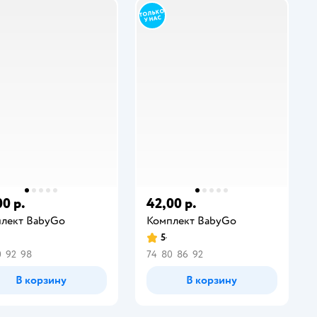
00 р.
42,00 р.
лект BabyGo
Комплект BabyGo
5
0
92
98
74
80
86
92
В корзину
В корзину