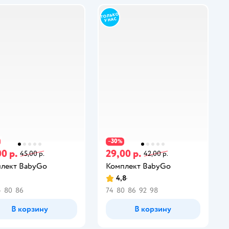
30
−
%
0 р.
29,00 р.
45,00 р.
42,00 р.
лект BabyGo
Комплект BabyGo
4,8
4
80
86
74
80
86
92
98
В корзину
В корзину