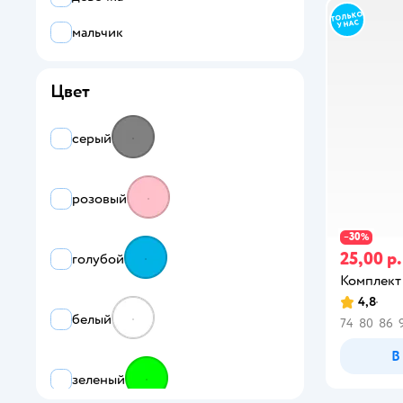
мальчик
Цвет
серый
розовый
30
−
%
25,00 р.
голубой
Комплект
4,8
белый
74
80
86
В
зеленый