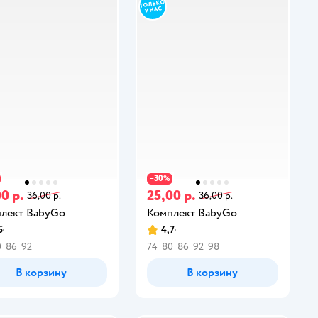
30
−
%
0 р.
25,00 р.
36,00 р.
36,00 р.
лект BabyGo
Комплект BabyGo
5
4,7
0
86
92
74
80
86
92
98
В корзину
В корзину