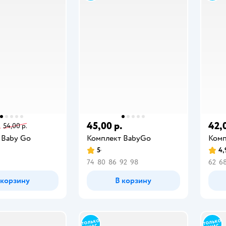
.
45,00 р.
42,
54,00 р.
 Baby Gо
Комплект BabyGо
Комп
5
4,
74
80
86
92
98
62
6
 корзину
В корзину