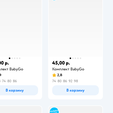
00 р.
45,00 р.
лект BabyGо
Комплект BabyGо
9
2,8
8
74
80
86
74
80
86
92
98
В корзину
В корзину