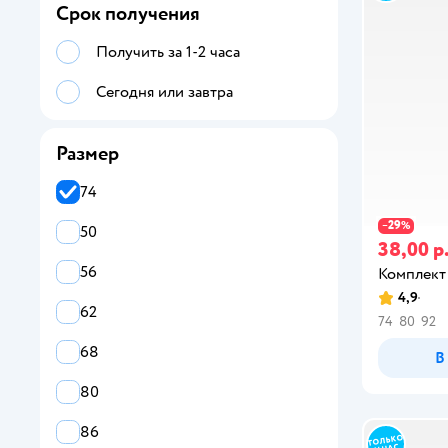
Срок получения
Поло
Получить за 1-2 часа
Полукомбинезоны
Сегодня или завтра
Рубашки
Свитшоты
Размер
Толстовки
74
29
−
%
Футболки
50
38,00 р
Худи
56
Комплект
4,9
Шорты
62
74
80
92
Комбинезоны утепленные
68
В
Распашонки
80
Ползунки
86