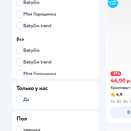
BabyGo
Моя Горошинка
BabyGo trend
Все
BabyGo
BabyGo trend
Моя Горошинка
29
−
%
46,00 р
Только у нас
Комплект
4,9
Да
74
80
86
В
Пол
девочка