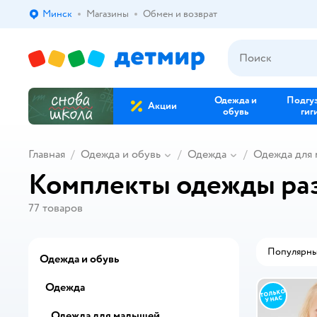
Минск
Магазины
Обмен и возврат
Выбор адреса доставки.
Одежда и
Подгу
Акции
обувь
гиг
Главная
Одежда и обувь
Одежда
Одежда для
Комплекты одежды ра
77
товаров
Популярн
Одежда и обувь
Одежда
Одежда для малышей