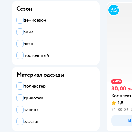
Сезон
многоцветный
демисезон
синий
зима
лето
фиолетовый
постоянный
черный
Материал одежды
коричневый
50
−
%
полиэстер
30,00 р
бежевый
Комплект
трикотаж
желтый
4,9
хлопок
74
80
86
оранжевый
В
эластан
бордовый