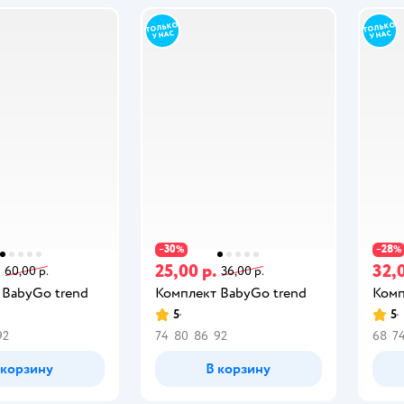
30
28
−
%
−
%
.
25,00 р.
32,0
60,00 р.
36,00 р.
 BabyGo trend
Комплект BabyGo trend
Комп
5
5
92
74
80
86
92
68
7
 корзину
В корзину