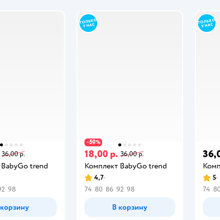
50
−
%
18,00 р.
36,
36,00 р.
36,00 р.
 BabyGo trend
Комплект BabyGo trend
Комп
4,7
5
92
98
74
80
86
92
98
74
8
 корзину
В корзину