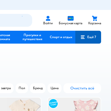
Войти
Бонусная карта
Корзина
етская
Прогулки и
Спорт и отдых
Ещё 7
омната
путешествия
Очистить всё
 завтра
Пол
Бренд
Цена