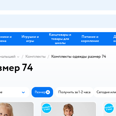
Канцтовары и
зники и
Игрушки и
Питание и
Д
товары для
иена
игры
кормление
к
школы
 малышей
Комплекты
Комплекты одежды размер 74
змер 74
ые
Размер
Получить за 1-2 часа
Сегодня или
Популярные
Закрыть