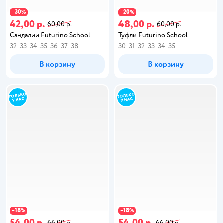
30
20
−
%
−
%
42,00 р.
48,00 р.
60,00 р.
60,00 р.
Сандалии Futurino School
Туфли Futurino School
32
33
34
35
36
37
38
30
31
32
33
34
35
В корзину
В корзину
18
18
−
%
−
%
54,00 р.
54,00 р.
66,00 р.
66,00 р.