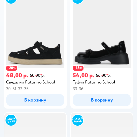
20
18
−
%
−
%
48,00 р.
54,00 р.
60,00 р.
66,00 р.
Сандалии Futurino School
Туфли Futurino School
30
31
32
35
33
36
В корзину
В корзину