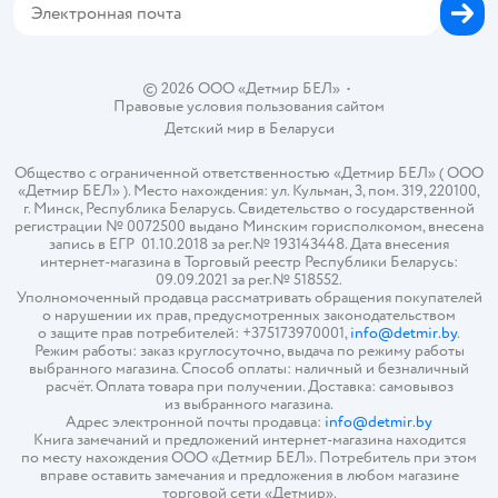
© 2026 ООО «Детмир БЕЛ»
•
Правовые условия пользования сайтом
Детский мир в
Беларуси
Общество с ограниченной ответственностью «Детмир БЕЛ» ( ООО
«Детмир БЕЛ» ). Место нахождения: ул. Кульман, 3, пом. 319, 220100,
г. Минск, Республика Беларусь. Свидетельство о государственной
регистрации № 0072500 выдано Минским горисполкомом, внесена
запись в ЕГР 01.10.2018 за рег.№ 193143448. Дата внесения
интернет-магазина в Торговый реестр Республики Беларусь:
09.09.2021 за рег.№ 518552.
Уполномоченный продавца рассматривать обращения покупателей
о нарушении их прав, предусмотренных законодательством
о защите прав потребителей: +375173970001,
info@detmir.by
.
Режим работы: заказ круглосуточно, выдача по режиму работы
выбранного магазина. Способ оплаты: наличный и безналичный
расчёт. Оплата товара при получении. Доставка: самовывоз
из выбранного магазина.
Адрес электронной почты продавца:
info@detmir.by
Книга замечаний и предложений интернет-магазина находится
по месту нахождения ООО «Детмир БЕЛ». Потребитель при этом
вправе оставить замечания и предложения в любом магазине
торговой сети «Детмир».