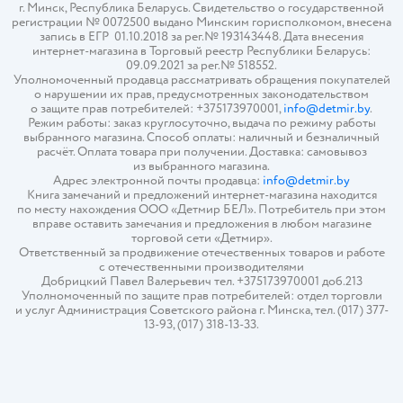
г. Минск, Республика Беларусь. Свидетельство о государственной
регистрации № 0072500 выдано Минским горисполкомом, внесена
запись в ЕГР 01.10.2018 за рег.№ 193143448. Дата внесения
интернет-магазина в Торговый реестр Республики Беларусь:
09.09.2021 за рег.№ 518552.
Уполномоченный продавца рассматривать обращения покупателей
о нарушении их прав, предусмотренных законодательством
о защите прав потребителей: +375173970001,
info@detmir.by
.
Режим работы: заказ круглосуточно, выдача по режиму работы
выбранного магазина. Способ оплаты: наличный и безналичный
расчёт. Оплата товара при получении. Доставка: самовывоз
из выбранного магазина.
Адрес электронной почты продавца:
info@detmir.by
Книга замечаний и предложений интернет-магазина находится
по месту нахождения ООО «Детмир БЕЛ». Потребитель при этом
вправе оставить замечания и предложения в любом магазине
торговой сети «Детмир».
Ответственный за продвижение отечественных товаров и работе
с отечественными производителями
Добрицкий Павел Валерьевич тел. +375173970001 доб.213
Уполномоченный по защите прав потребителей: отдел торговли
и услуг Администрация Советского района г. Минска, тел. (017) 377-
13-93, (017) 318-13-33.