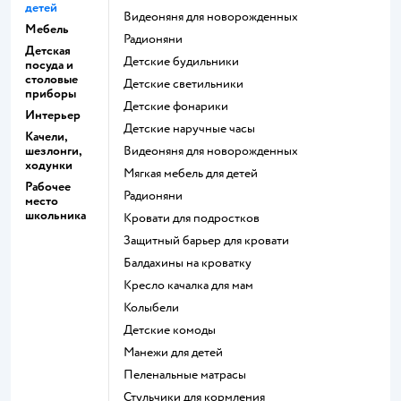
детей
Видеоняня для новорожденных
Мебель
Радионяни
Детская
Детские будильники
посуда и
столовые
Детские светильники
приборы
Детские фонарики
Интерьер
Детские наручные часы
Качели,
шезлонги,
Видеоняня для новорожденных
ходунки
Мягкая мебель для детей
Рабочее
Радионяни
место
школьника
Кровати для подростков
Защитный барьер для кровати
Балдахины на кроватку
Кресло качалка для мам
Колыбели
Детские комоды
Манежи для детей
Пеленальные матрасы
Стульчики для кормления