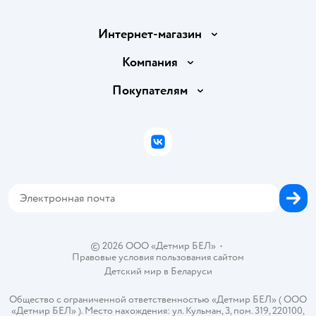
Интернет-магазин
Доставка и оплата
Компания
Обмен и возврат товара
Вакансии
Покупателям
Правила продажи
Подарочные карты
Политика конфиденциальности
Бонусные карты
Политика использования файлов cookie
ВКонтакте
Блог
Обратная связь
Магазины сети
Карта сайта
© 2026 ООО «Детмир БЕЛ»
•
Правовые условия пользования сайтом
Детский мир в
Беларуси
Общество с ограниченной ответственностью «Детмир БЕЛ» ( ООО
«Детмир БЕЛ» ). Место нахождения: ул. Кульман, 3, пом. 319, 220100,