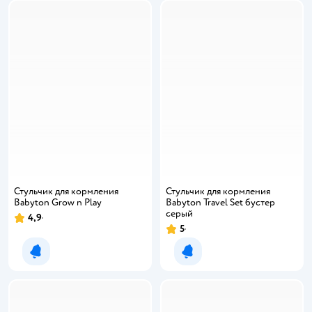
Стульчик для кормления
Стульчик для кормления
Babyton Grow n Play
Babyton Travel Set бустер
серый
4,9
5
Уведомить о появлении
Уведомить о появлении