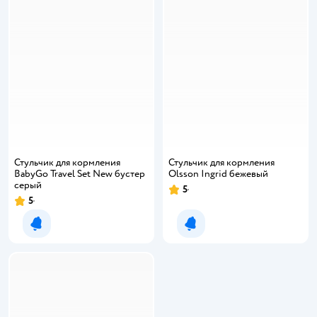
Стульчик для кормления
Стульчик для кормления
BabyGo Travel Set New бустер
Olsson Ingrid бежевый
серый
5
5
Уведомить о появлении
Уведомить о появлении