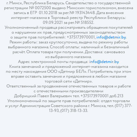
г. Минск, Республика Беларусь. Свидетельство о государственной
регистрации № 0072500 выдано Минским горисполкомом, внесена
запись в ЕГР 01.10.2018 за рег.№ 193143448. Дата внесения
интернет-магазина в Торговый реестр Республики Беларусь:
09.09.2021 за рег.№ 518552.
Уполномоченный продавца рассматривать обращения покупателей
о нарушении их прав, предусмотренных законодательством
о защите прав потребителей: +375173970001,
info@detmir.by
.
Режим работы: заказ круглосуточно, выдача по режиму работы
выбранного магазина. Способ оплаты: наличный и безналичный
расчёт. Оплата товара при получении. Доставка: самовывоз
из выбранного магазина.
Адрес электронной почты продавца:
info@detmir.by
Книга замечаний и предложений интернет-магазина находится
по месту нахождения ООО «Детмир БЕЛ». Потребитель при этом
вправе оставить замечания и предложения в любом магазине
торговой сети «Детмир».
Ответственный за продвижение отечественных товаров и работе
с отечественными производителями
Добрицкий Павел Валерьевич тел. +375173970001 доб.213
Уполномоченный по защите прав потребителей: отдел торговли
и услуг Администрация Советского района г. Минска, тел. (017) 377-
13-93, (017) 318-13-33.