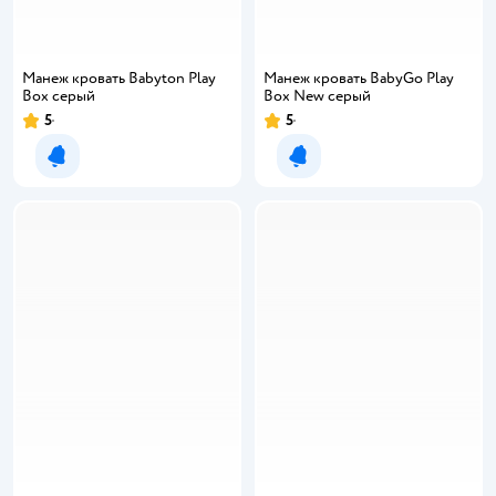
Манеж кровать Babyton Play
Манеж кровать BabyGo Play
Box серый
Box New серый
5
5
Уведомить о появлении
Уведомить о появлении