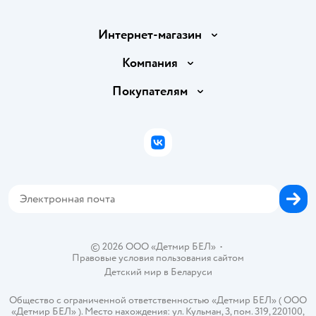
Интернет-магазин
Доставка и оплата
Компания
Обмен и возврат товара
Вакансии
Покупателям
Правила продажи
Подарочные карты
Политика конфиденциальности
Бонусные карты
Политика использования файлов cookie
ВКонтакте
Блог
Обратная связь
Магазины сети
Карта сайта
© 2026 ООО «Детмир БЕЛ»
•
Правовые условия пользования сайтом
Детский мир в
Беларуси
Общество с ограниченной ответственностью «Детмир БЕЛ» ( ООО
«Детмир БЕЛ» ). Место нахождения: ул. Кульман, 3, пом. 319, 220100,