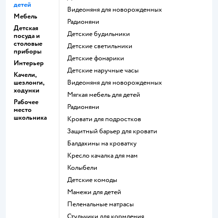
детей
Видеоняня для новорожденных
Мебель
Радионяни
Детская
Детские будильники
посуда и
столовые
Детские светильники
приборы
Детские фонарики
Интерьер
Детские наручные часы
Качели,
шезлонги,
Видеоняня для новорожденных
ходунки
Мягкая мебель для детей
Рабочее
Радионяни
место
школьника
Кровати для подростков
Защитный барьер для кровати
Балдахины на кроватку
Кресло качалка для мам
Колыбели
Детские комоды
Манежи для детей
Пеленальные матрасы
Стульчики для кормления