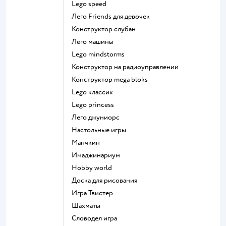
Lego speed
Лего Friends для девочек
Конструктор слубан
Лего машины
Lego mindstorms
Конструктор на радиоуправлении
Конструктор mega bloks
Lego классик
Lego princess
Лего джуниорс
Настольные игры
Манчкин
Имаджинариум
Hobby world
Доска для рисования
Игра Твистер
Шахматы
Словодел игра