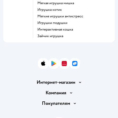
Мягкая игрушка мишка
Игрушка котик
Мягкие игрушки антистресс
Игрушки подушки
Интерактивная кошка
Зайчик игрушка
App Store
Google Play
AppGallery
RuStore
Интернет-магазин
Доставка и оплата
Компания
Обмен и возврат товара
Вакансии
Покупателям
Правила продажи
Подарочные карты
Политика конфиденциальности