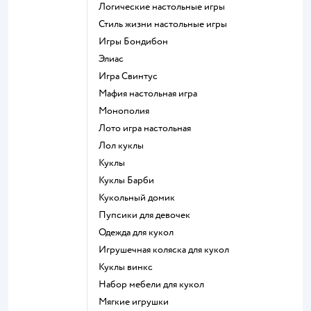
Логические настольные игры
Стиль жизни настольные игры
Игры Бондибон
Элиас
Игра Свинтус
Мафия настольная игра
Монополия
Лото игра настольная
Лол куклы
Куклы
Куклы Барби
Кукольный домик
Пупсики для девочек
Одежда для кукол
Игрушечная коляска для кукол
Куклы винкс
Набор мебели для кукол
Мягкие игрушки