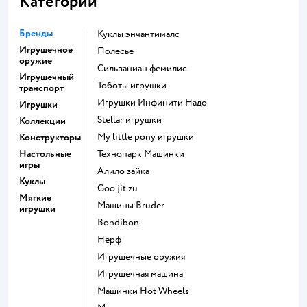
Категории
Бренды
Куклы энчантималс
Игрушечное
Полесье
оружие
Сильваниан фемилис
Игрушечный
Тоботы игрушки
транспорт
Игрушки Инфинити Надо
Игрушки
Stellar игрушки
Коллекции
my little pony игрушки
Конструкторы
Настольные
Технопарк Машинки
игры
Алило зайка
Куклы
Goo jit zu
Мягкие
Машины Bruder
игрушки
Bondibon
Нерф
Игрушечные оружия
Игрушечная машина
Машинки Hot Wheels