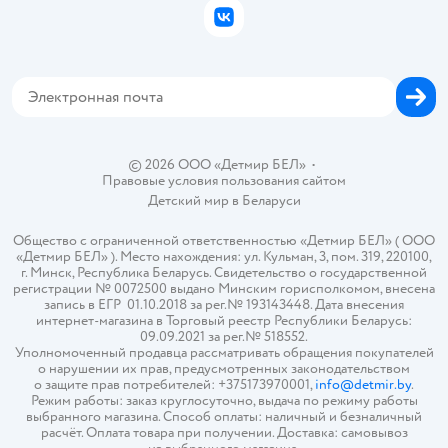
Бонусные карты
Политика использования файлов cookie
ВКонтакте
Блог
Обратная связь
Магазины сети
Карта сайта
© 2026 ООО «Детмир БЕЛ»
•
Правовые условия пользования сайтом
Детский мир в
Беларуси
Общество с ограниченной ответственностью «Детмир БЕЛ» ( ООО
«Детмир БЕЛ» ). Место нахождения: ул. Кульман, 3, пом. 319, 220100,
г. Минск, Республика Беларусь. Свидетельство о государственной
регистрации № 0072500 выдано Минским горисполкомом, внесена
запись в ЕГР 01.10.2018 за рег.№ 193143448. Дата внесения
интернет-магазина в Торговый реестр Республики Беларусь:
09.09.2021 за рег.№ 518552.
Уполномоченный продавца рассматривать обращения покупателей
о нарушении их прав, предусмотренных законодательством
о защите прав потребителей: +375173970001,
info@detmir.by
.
Режим работы: заказ круглосуточно, выдача по режиму работы
выбранного магазина. Способ оплаты: наличный и безналичный
расчёт. Оплата товара при получении. Доставка: самовывоз