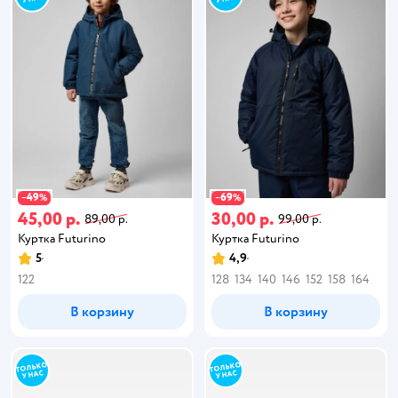
49
69
−
%
−
%
45,00 р.
30,00 р.
89,00 р.
99,00 р.
Куртка Futurino
Куртка Futurino
5
4,9
122
128
134
140
146
152
158
164
В корзину
В корзину