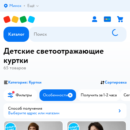
Минск
Ещё
Выбор адреса доставки.
Каталог
Детские светоотражающие
куртки
65
товаров
Категория: Куртки
Сортировка
Фильтры
Особенности
Получить за 1-2 часа
Сег
Закрыть
Способ получения
Выберите адрес или магазин
Способ получения