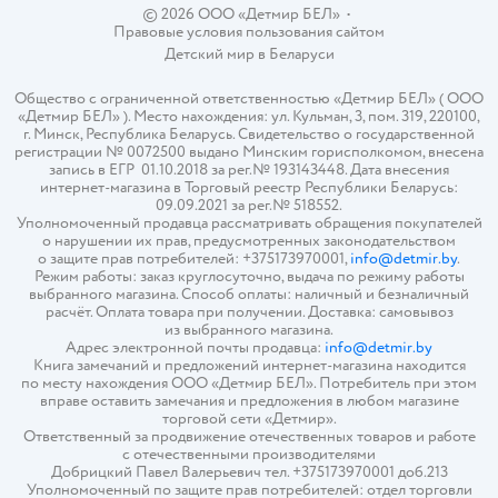
© 2026 ООО «Детмир БЕЛ»
•
Правовые условия пользования сайтом
Детский мир в
Беларуси
Общество с ограниченной ответственностью «Детмир БЕЛ» ( ООО
«Детмир БЕЛ» ). Место нахождения: ул. Кульман, 3, пом. 319, 220100,
г. Минск, Республика Беларусь. Свидетельство о государственной
регистрации № 0072500 выдано Минским горисполкомом, внесена
запись в ЕГР 01.10.2018 за рег.№ 193143448. Дата внесения
интернет-магазина в Торговый реестр Республики Беларусь:
09.09.2021 за рег.№ 518552.
Уполномоченный продавца рассматривать обращения покупателей
о нарушении их прав, предусмотренных законодательством
о защите прав потребителей: +375173970001,
info@detmir.by
.
Режим работы: заказ круглосуточно, выдача по режиму работы
выбранного магазина. Способ оплаты: наличный и безналичный
расчёт. Оплата товара при получении. Доставка: самовывоз
из выбранного магазина.
Адрес электронной почты продавца:
info@detmir.by
Книга замечаний и предложений интернет-магазина находится
по месту нахождения ООО «Детмир БЕЛ». Потребитель при этом
вправе оставить замечания и предложения в любом магазине
торговой сети «Детмир».
Ответственный за продвижение отечественных товаров и работе
с отечественными производителями
Добрицкий Павел Валерьевич тел. +375173970001 доб.213
Уполномоченный по защите прав потребителей: отдел торговли