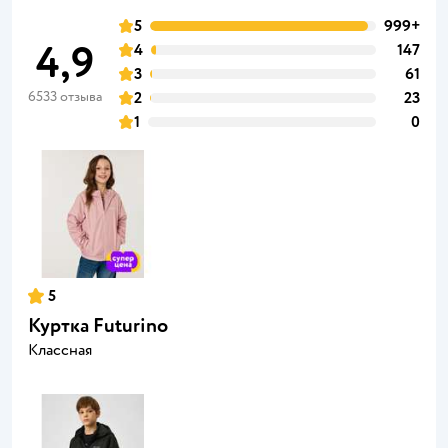
5
999+
4,9
4
147
3
61
6533 отзыва
2
23
1
0
5
Куртка Futurino
Классная