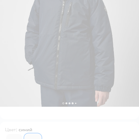
Цвет
:
синий
6571979
6571976