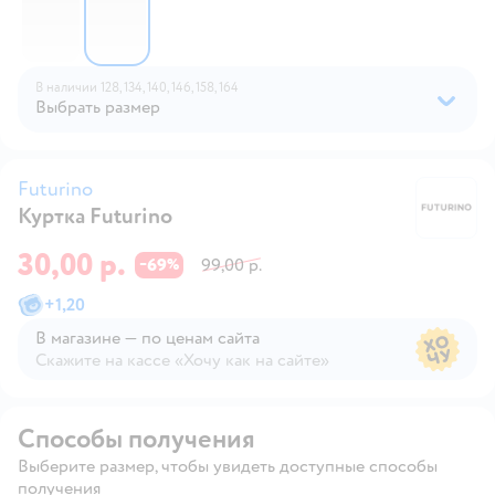
В наличии
128,
134,
140,
146,
158,
164
Выбрать размер
Futurino
Куртка Futurino
Fu
30,00 р.
69
99,00 р.
−
%
+
1,20
В магазине — по ценам сайта
Скажите на кассе «Хочу как на сайте»
В магазине — по ценам сайта
Способы получения
Выберите размер, чтобы увидеть доступные способы
получения