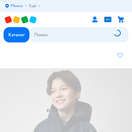
Минск
Ещё
Выбор адреса доставки.
Каталог
В избр