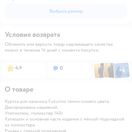
Выбрать размер
Условия возврата
Обменять или вернуть товар надлежащего качества
можно в течение 14 дней с момента покупки.
Фото по
Фото пользовател
Фото пользо
Рейтинг:
Вопросов:
4,9
0
+
6
Открыть га
О товаре
Куртка для мальчика Futurino тёмно-синего цвета.
Декорирована нашивкой.
Утеплитель: полиэстер 140г
Капюшон и основная часть изделия с мягкой подкладкой
из полиэстера
Рукава с гладкой подкладкой