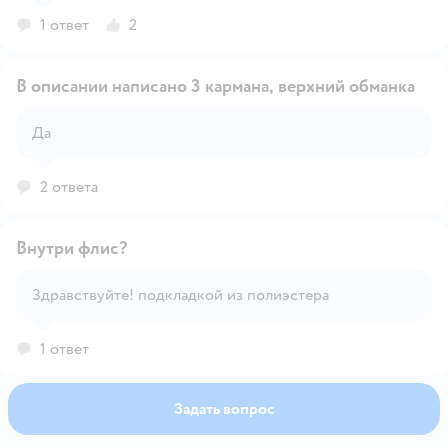
водонепроницаемость, как у специализированной
1 ответ
2
дождевой одежды.
В описании написано 3 кармана, верхний обманка
Да
Открыть вопрос
2 ответа
Внутри флис?
Здравствуйте! подкладкой из полиэстера
Открыть вопрос
1 ответ
Задать вопрос