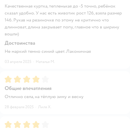
Качественная куртка, тепленькая до -5 точно, ребёнок
сказал удобно. У нас есть животик рост 126, взяла размер
146. Рукав на резиночке по этому не критично что
длинноват, длина закрывает попу, главное что в ширину
вошли)
Достоинства
Не маркий темно синий цвет. Лаконичная
03 апреля 2025
·
Наталья М.
Рейтинг:
4
Общие впечатления
Отлично села, на тёплую зиму и весну
28 февраля 2025
·
Лиля Х.
Рейтинг:
4