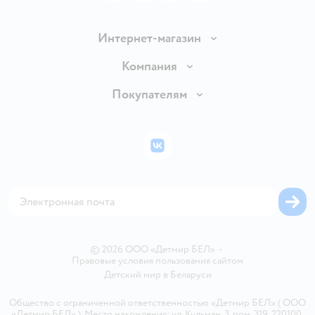
Интернет-магазин
Доставка и оплата
Компания
Обмен и возврат товара
Вакансии
Покупателям
Правила продажи
Подарочные карты
Политика конфиденциальности
Бонусные карты
Политика использования файлов cookie
ВКонтакте
Блог
Обратная связь
Магазины сети
Карта сайта
© 2026 ООО «Детмир БЕЛ»
•
Правовые условия пользования сайтом
Детский мир в
Беларуси
Общество с ограниченной ответственностью «Детмир БЕЛ» ( ООО
«Детмир БЕЛ» ). Место нахождения: ул. Кульман, 3, пом. 319, 220100,