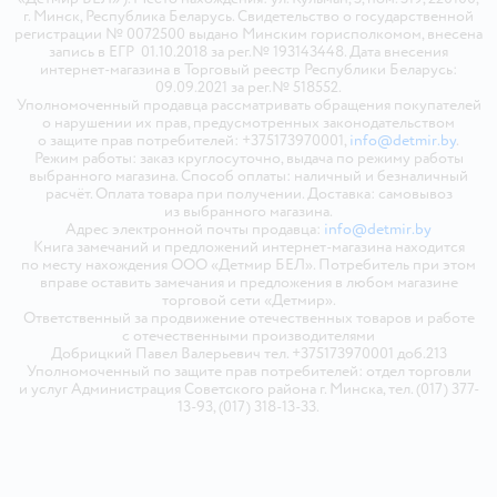
г. Минск, Республика Беларусь. Свидетельство о государственной
регистрации № 0072500 выдано Минским горисполкомом, внесена
запись в ЕГР 01.10.2018 за рег.№ 193143448. Дата внесения
интернет-магазина в Торговый реестр Республики Беларусь:
09.09.2021 за рег.№ 518552.
Уполномоченный продавца рассматривать обращения покупателей
о нарушении их прав, предусмотренных законодательством
о защите прав потребителей: +375173970001,
info@detmir.by
.
Режим работы: заказ круглосуточно, выдача по режиму работы
выбранного магазина. Способ оплаты: наличный и безналичный
расчёт. Оплата товара при получении. Доставка: самовывоз
из выбранного магазина.
Адрес электронной почты продавца:
info@detmir.by
Книга замечаний и предложений интернет-магазина находится
по месту нахождения ООО «Детмир БЕЛ». Потребитель при этом
вправе оставить замечания и предложения в любом магазине
торговой сети «Детмир».
Ответственный за продвижение отечественных товаров и работе
с отечественными производителями
Добрицкий Павел Валерьевич тел. +375173970001 доб.213
Уполномоченный по защите прав потребителей: отдел торговли
и услуг Администрация Советского района г. Минска, тел. (017) 377-
13-93, (017) 318-13-33.