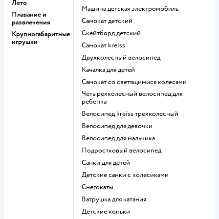
Лето
Машина детская электромобиль
Плавание и
Самокат детский
развлечения
Скейтборд детский
Крупногабаритные
игрушки
Самокат kreiss
Двухколесный велосипед
Качалка для детей
Самокат со светящимися колесами
Четырехколесный велосипед для
ребенка
Велосипед kreiss трехколесный
Велосипед для девочки
Велосипед для мальчика
Подростковый велосипед
Санки для детей
Детские санки с колесиками
Снегокаты
Ватрушка для катания
Детские коньки