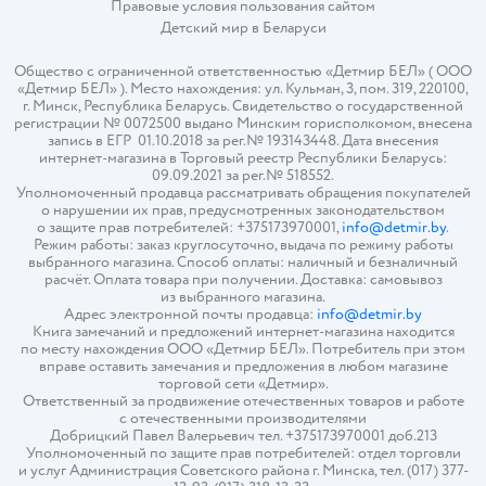
Правовые условия пользования сайтом
Детский мир в
Беларуси
Общество с ограниченной ответственностью «Детмир БЕЛ» ( ООО
«Детмир БЕЛ» ). Место нахождения: ул. Кульман, 3, пом. 319, 220100,
г. Минск, Республика Беларусь. Свидетельство о государственной
регистрации № 0072500 выдано Минским горисполкомом, внесена
запись в ЕГР 01.10.2018 за рег.№ 193143448. Дата внесения
интернет-магазина в Торговый реестр Республики Беларусь:
09.09.2021 за рег.№ 518552.
Уполномоченный продавца рассматривать обращения покупателей
о нарушении их прав, предусмотренных законодательством
о защите прав потребителей: +375173970001,
info@detmir.by
.
Режим работы: заказ круглосуточно, выдача по режиму работы
выбранного магазина. Способ оплаты: наличный и безналичный
расчёт. Оплата товара при получении. Доставка: самовывоз
из выбранного магазина.
Адрес электронной почты продавца:
info@detmir.by
Книга замечаний и предложений интернет-магазина находится
по месту нахождения ООО «Детмир БЕЛ». Потребитель при этом
вправе оставить замечания и предложения в любом магазине
торговой сети «Детмир».
Ответственный за продвижение отечественных товаров и работе
с отечественными производителями
Добрицкий Павел Валерьевич тел. +375173970001 доб.213
Уполномоченный по защите прав потребителей: отдел торговли
и услуг Администрация Советского района г. Минска, тел. (017) 377-