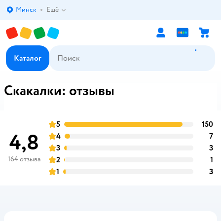
Минск
Ещё
Выбор адреса доставки.
Каталог
Скакалки: отзывы
5
150
о
оценка
4,8
4
7
о
оценка
3
3
о
оценка
164 отзыва
2
1
о
оценка
1
3
о
оценка