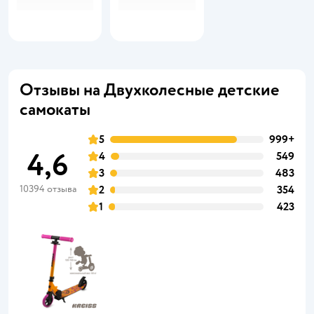
Отзывы на Двухколесные детские
самокаты
5
999+
4,6
4
549
3
483
10394 отзыва
2
354
1
423