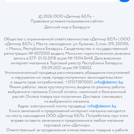
© 2026 ООО «Детмир БЕЛ»
•
Правовые условия пользования сайтом
Детский мир в
Беларуси
Общество с ограниченной ответственностью «Детмир БЕЛ» ( ООО
«Детмир БЕЛ» ). Место нахождения: ул. Кульман, 3, пом. 319, 220100,
г. Минск, Республика Беларусь. Свидетельство о государственной
регистрации № 0072500 выдано Минским горисполкомом, внесена
запись в ЕГР 01.10.2018 за рег.№ 193143448. Дата внесения
интернет-магазина в Торговый реестр Республики Беларусь:
09.09.2021 за рег.№ 518552.
Уполномоченный продавца рассматривать обращения покупателей
о нарушении их прав, предусмотренных законодательством
о защите прав потребителей: +375173970001,
info@detmir.by
.
Режим работы: заказ круглосуточно, выдача по режиму работы
выбранного магазина. Способ оплаты: наличный и безналичный
расчёт. Оплата товара при получении. Доставка: самовывоз
из выбранного магазина.
Адрес электронной почты продавца:
info@detmir.by
Книга замечаний и предложений интернет-магазина находится
по месту нахождения ООО «Детмир БЕЛ». Потребитель при этом
вправе оставить замечания и предложения в любом магазине
торговой сети «Детмир».
Ответственный за продвижение отечественных товаров и работе