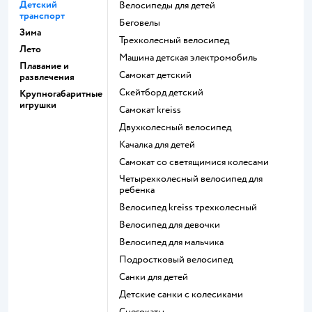
Детский
Велосипеды для детей
транспорт
Беговелы
Зима
Трехколесный велосипед
Лето
Машина детская электромобиль
Плавание и
Самокат детский
развлечения
Скейтборд детский
Крупногабаритные
игрушки
Самокат kreiss
Двухколесный велосипед
Качалка для детей
Самокат со светящимися колесами
Четырехколесный велосипед для
ребенка
Велосипед kreiss трехколесный
Велосипед для девочки
Велосипед для мальчика
Подростковый велосипед
Санки для детей
Детские санки с колесиками
Снегокаты