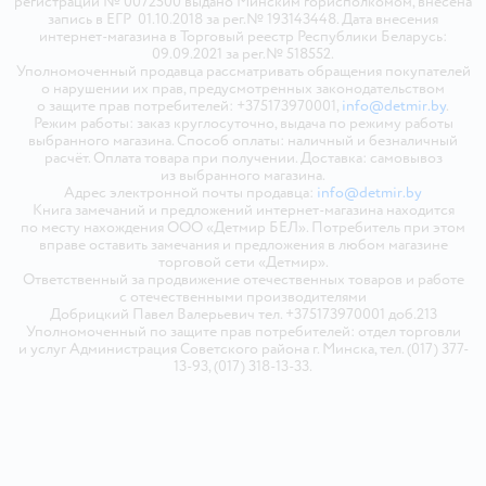
регистрации № 0072500 выдано Минским горисполкомом, внесена
запись в ЕГР 01.10.2018 за рег.№ 193143448. Дата внесения
интернет-магазина в Торговый реестр Республики Беларусь:
09.09.2021 за рег.№ 518552.
Уполномоченный продавца рассматривать обращения покупателей
о нарушении их прав, предусмотренных законодательством
о защите прав потребителей: +375173970001,
info@detmir.by
.
Режим работы: заказ круглосуточно, выдача по режиму работы
выбранного магазина. Способ оплаты: наличный и безналичный
расчёт. Оплата товара при получении. Доставка: самовывоз
из выбранного магазина.
Адрес электронной почты продавца:
info@detmir.by
Книга замечаний и предложений интернет-магазина находится
по месту нахождения ООО «Детмир БЕЛ». Потребитель при этом
вправе оставить замечания и предложения в любом магазине
торговой сети «Детмир».
Ответственный за продвижение отечественных товаров и работе
с отечественными производителями
Добрицкий Павел Валерьевич тел. +375173970001 доб.213
Уполномоченный по защите прав потребителей: отдел торговли
и услуг Администрация Советского района г. Минска, тел. (017) 377-
13-93, (017) 318-13-33.