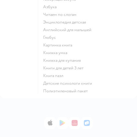
азбука
читаем по слогам
энциклопедия детская
английский для малышей
глобус
картинка книга
книжка умка
книжка для купания
книги для детей 3 лет
книга пазл
детские психологи книги
полиэтиленовый пакет
App Store
Google Play
AppGallery
RuStore