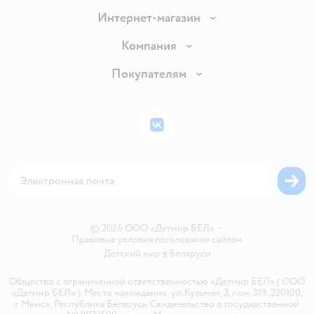
Интернет-магазин
Доставка и оплата
Компания
Обмен и возврат товара
Вакансии
Покупателям
Правила продажи
Подарочные карты
Политика конфиденциальности
Бонусные карты
Политика использования файлов cookie
ВКонтакте
Блог
Обратная связь
Магазины сети
Карта сайта
© 2026 ООО «Детмир БЕЛ»
•
Правовые условия пользования сайтом
Детский мир в
Беларуси
Общество с ограниченной ответственностью «Детмир БЕЛ» ( ООО
«Детмир БЕЛ» ). Место нахождения: ул. Кульман, 3, пом. 319, 220100,
г. Минск, Республика Беларусь. Свидетельство о государственной