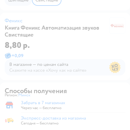
Феникс
Книга Феникс Автоматизация звуков
Ф
Свистящие
8,80 р.
+
0,09
В магазине — по ценам сайта
Скажите на кассе «Хочу как на сайте»
В магазине — по ценам сайта
Способы получения
Регион:
Минск
Выбор адреса доставки.
Забрать в 7 магазинах
Забрать в магазине
Через час — бесплатно
Экспресс-доставка из магазина
Экспресс-доставка из магазина
Сегодня
—
бесплатно