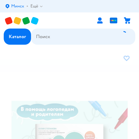
Минск
Ещё
Выбор адреса доставки.
Каталог
В избр