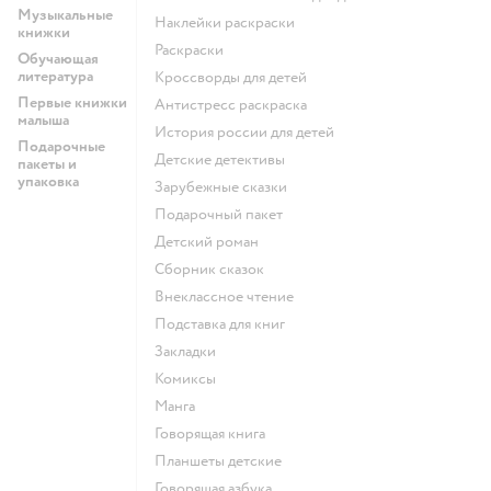
Музыкальные
наклейки раскраски
книжки
раскраски
Обучающая
литература
кроссворды для детей
Первые книжки
антистресс раскраска
малыша
история россии для детей
Подарочные
детские детективы
пакеты и
упаковка
зарубежные сказки
подарочный пакет
детский роман
сборник сказок
внеклассное чтение
подставка для книг
закладки
комиксы
манга
говорящая книга
Планшеты детские
говорящая азбука