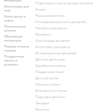
литература
подготовка к школе лучшие пособия
Аксессуары для
Аниме
книг
музыкальная книга
Книги досуг и
отдых
познавательные книги для детей
Музыкальные
наклейки раскраски
книжки
раскраски
Обучающая
литература
кроссворды для детей
Первые книжки
антистресс раскраска
малыша
история россии для детей
Подарочные
детские детективы
пакеты и
упаковка
зарубежные сказки
подарочный пакет
детский роман
сборник сказок
внеклассное чтение
подставка для книг
закладки
комиксы