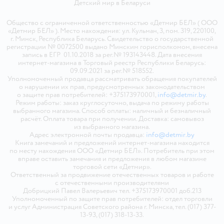
Детский мир в
Беларуси
Общество с ограниченной ответственностью «Детмир БЕЛ» ( ООО
«Детмир БЕЛ» ). Место нахождения: ул. Кульман, 3, пом. 319, 220100,
г. Минск, Республика Беларусь. Свидетельство о государственной
регистрации № 0072500 выдано Минским горисполкомом, внесена
запись в ЕГР 01.10.2018 за рег.№ 193143448. Дата внесения
интернет-магазина в Торговый реестр Республики Беларусь:
09.09.2021 за рег.№ 518552.
Уполномоченный продавца рассматривать обращения покупателей
о нарушении их прав, предусмотренных законодательством
о защите прав потребителей: +375173970001,
info@detmir.by
.
Режим работы: заказ круглосуточно, выдача по режиму работы
выбранного магазина. Способ оплаты: наличный и безналичный
расчёт. Оплата товара при получении. Доставка: самовывоз
из выбранного магазина.
Адрес электронной почты продавца:
info@detmir.by
Книга замечаний и предложений интернет-магазина находится
по месту нахождения ООО «Детмир БЕЛ». Потребитель при этом
вправе оставить замечания и предложения в любом магазине
торговой сети «Детмир».
Ответственный за продвижение отечественных товаров и работе
с отечественными производителями
Добрицкий Павел Валерьевич тел. +375173970001 доб.213
Уполномоченный по защите прав потребителей: отдел торговли
и услуг Администрация Советского района г. Минска, тел. (017) 377-
13-93, (017) 318-13-33.