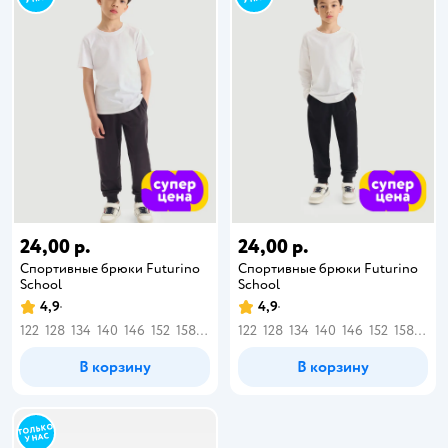
24,00 р.
24,00 р.
Спортивные брюки Futurino
Спортивные брюки Futurino
School
School
4,9
4,9
122
128
134
140
146
152
158
164
122
128
134
140
146
152
158
164
В корзину
В корзину