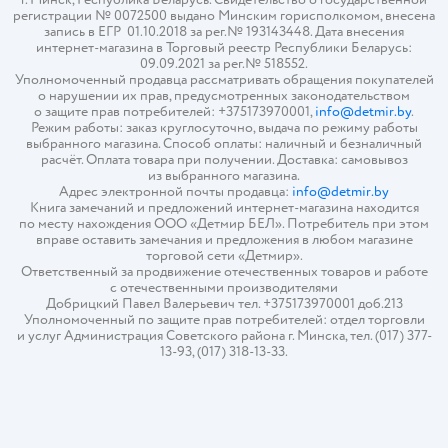
регистрации № 0072500 выдано Минским горисполкомом, внесена
запись в ЕГР 01.10.2018 за рег.№ 193143448. Дата внесения
интернет-магазина в Торговый реестр Республики Беларусь:
09.09.2021 за рег.№ 518552.
Уполномоченный продавца рассматривать обращения покупателей
о нарушении их прав, предусмотренных законодательством
о защите прав потребителей: +375173970001,
info@detmir.by
.
Режим работы: заказ круглосуточно, выдача по режиму работы
выбранного магазина. Способ оплаты: наличный и безналичный
расчёт. Оплата товара при получении. Доставка: самовывоз
из выбранного магазина.
Адрес электронной почты продавца:
info@detmir.by
Книга замечаний и предложений интернет-магазина находится
по месту нахождения ООО «Детмир БЕЛ». Потребитель при этом
вправе оставить замечания и предложения в любом магазине
торговой сети «Детмир».
Ответственный за продвижение отечественных товаров и работе
с отечественными производителями
Добрицкий Павел Валерьевич тел. +375173970001 доб.213
Уполномоченный по защите прав потребителей: отдел торговли
и услуг Администрация Советского района г. Минска, тел. (017) 377-
13-93, (017) 318-13-33.