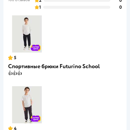
2
0
1
0
5
Спортивные брюки Futurino School
👍👍👍
4