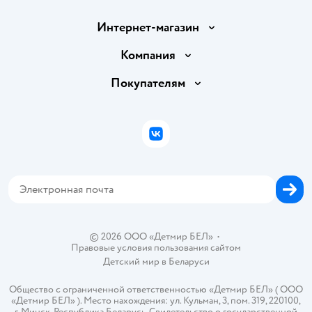
Интернет-магазин
Доставка и оплата
Компания
Обмен и возврат товара
Вакансии
Покупателям
Правила продажи
Подарочные карты
Политика конфиденциальности
Бонусные карты
Политика использования файлов cookie
ВКонтакте
Блог
Обратная связь
Магазины сети
Карта сайта
© 2026 ООО «Детмир БЕЛ»
•
Правовые условия пользования сайтом
Детский мир в
Беларуси
Общество с ограниченной ответственностью «Детмир БЕЛ» ( ООО
«Детмир БЕЛ» ). Место нахождения: ул. Кульман, 3, пом. 319, 220100,
г. Минск, Республика Беларусь. Свидетельство о государственной