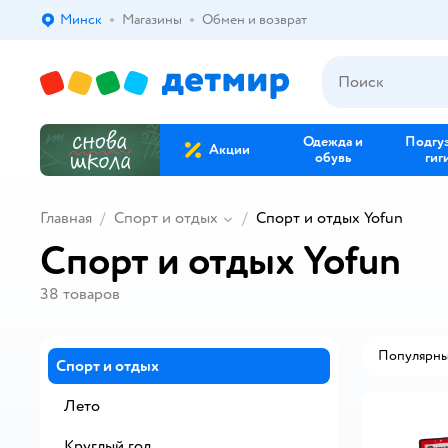
Минск
Магазины
Обмен и возврат
Выбор адреса доставки.
Одежда и
Подгу
Акции
обувь
гиг
Главная
Спорт и отдых
Спорт и отдых Yofun
Спорт и отдых Yofun
38
товаров
Популярн
Спорт и отдых
Лето
Круглый год