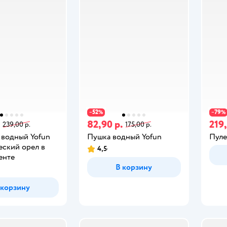
52
79
−
%
−
%
.
82,90 р.
219,
239,00 р.
175,00 р.
 водный Yofun
Пушка водный Yofun
Пуле
еский орел в
4,5
енте
В корзину
 корзину