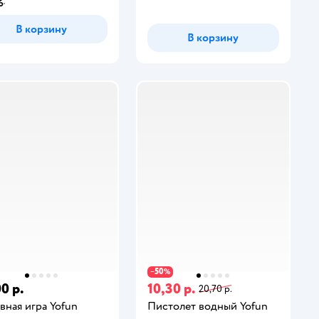
6
В корзину
В корзину
50
−
%
0 р.
10,30 р.
20,70 р.
вная игра Yofun
Пистолет водный Yofun