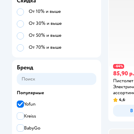
Скидка
От 10% и выше
От 30% и выше
От 50% и выше
От 70% и выше
Бренд
64
−
%
85,90 р
Пистолет
Электрич
ассортим
Популярные
4,6
Yofun
В
Kreiss
BabyGo