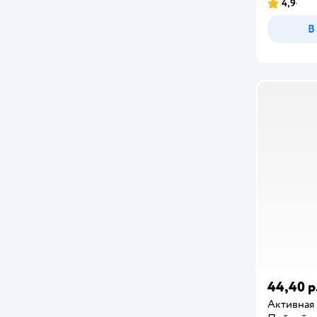
4,9
В
44,40 р
Активная 