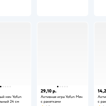
29,10 р.
14,2
ый мяч Yofun
Активная игра Yofun Мяч
Акти
льный 24 см
с ракетками
с ра