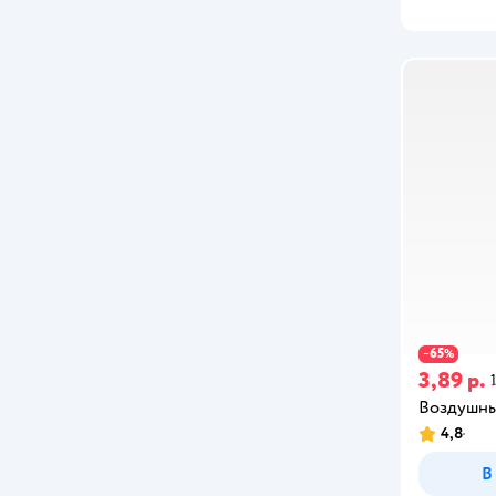
Джампа
Играем вместе
ПК Лидер
Полесье
Стеллар
УМка
Феникс-Презент
65
−
%
3,89 р.
Воздушны
4,8
В