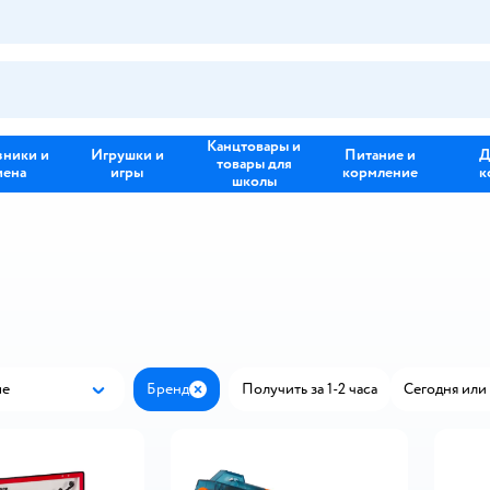
Канцтовары и
зники и
Игрушки и
Питание и
Д
товары для
иена
игры
кормление
к
школы
ые
Бренд
Получить за 1-2 часа
Сегодня или 
Популярные
Закрыть