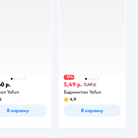
51
−
%
0 р.
5,49 р.
11,40 р.
ол Yofun
Бадминтон Yofun
6
4,9
В корзину
В корзину