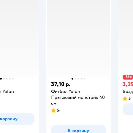
56
−
%
37,10 р.
3,29
л Yofun
Фитбол Yofun
Возд
Прыгающий монстрик 40
5
см
5
 корзину
В корзину