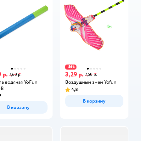
56
−
%
 р.
3,29 р.
7,60 р.
7,50 р.
а водяная YoFun
Воздушный змей Yofun
0B
4,8
7
В корзину
В корзину