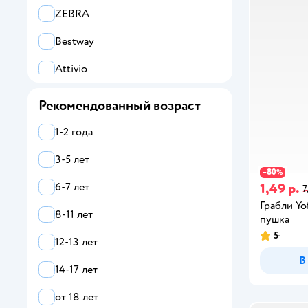
ZEBRA
Bestway
Attivio
Zuru XSHOT
Рекомендованный возраст
Полесье
1-2 года
Abero
3-5 лет
80
−
%
УМка
1,49 р.
6-7 лет
7
Грабли Yo
Все
8-11 лет
пушка
5
Yofun
12-13 лет
В
Abero
14-17 лет
Amoswiz
от 18 лет