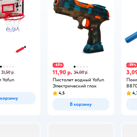
65
59
−
%
−
%
11,90 р.
3,09
31,50 р.
34,00 р.
л Yofun
Пистолет водный Yofun
Помп
Электрический глок
887
4,5
4,
 корзину
В корзину