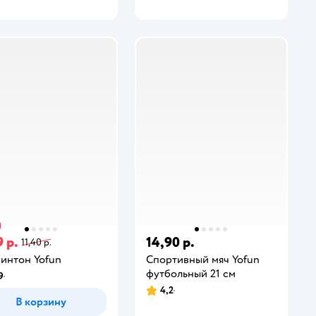
 р.
14,90 р.
11,40 р.
интон Yofun
Спортивный мяч Yofun
футбольный 21 см
9
4,2
В корзину