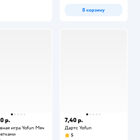
В корзину
0 р.
7,40 р.
вная игра Yofun Мяч
Дартс Yofun
кетками
5