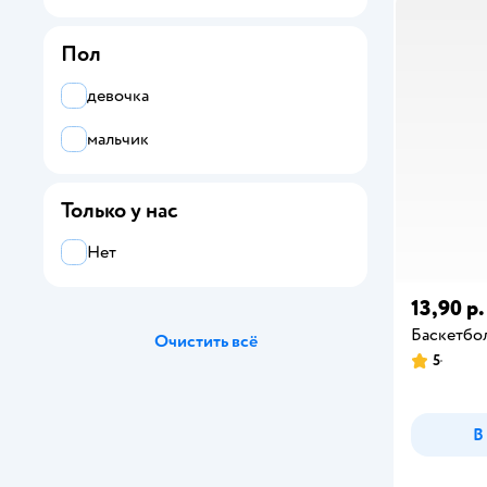
Attivio
Пол
BabyGo
девочка
Bestway
мальчик
KiddiePlay
Kingsport
Только у нас
Kreiss
Нет
Miraculous
13,90 р.
Play Go
Баскетбо
Очистить всё
5
Sima-Land
ZEBRA
В
Zuru XSHOT