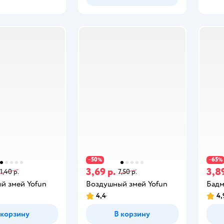
50
65
−
%
−
%
3,69 р.
3,89
11,40 р.
7,50 р.
й змей Yofun
Воздушный змей Yofun
Бадм
4,4
4,
 корзину
В корзину