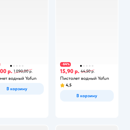
64
−
%
00 р.
15,90 р.
1 090,00 р.
44,50 р.
мет водный Yofun
Пистолет водный Yofun
4,5
В корзину
В корзину