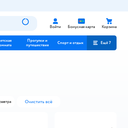
Войти
Бонусная карта
Корзина
етская
Прогулки и
Спорт и отдых
Ещё 7
омната
путешествия
Очистить всё
завтра