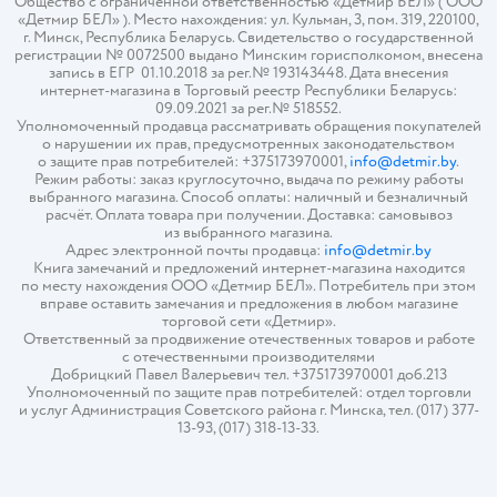
Общество с ограниченной ответственностью «Детмир БЕЛ» ( ООО
«Детмир БЕЛ» ). Место нахождения: ул. Кульман, 3, пом. 319, 220100,
г. Минск, Республика Беларусь. Свидетельство о государственной
регистрации № 0072500 выдано Минским горисполкомом, внесена
запись в ЕГР 01.10.2018 за рег.№ 193143448. Дата внесения
интернет-магазина в Торговый реестр Республики Беларусь:
09.09.2021 за рег.№ 518552.
Уполномоченный продавца рассматривать обращения покупателей
о нарушении их прав, предусмотренных законодательством
о защите прав потребителей: +375173970001,
info@detmir.by
.
Режим работы: заказ круглосуточно, выдача по режиму работы
выбранного магазина. Способ оплаты: наличный и безналичный
расчёт. Оплата товара при получении. Доставка: самовывоз
из выбранного магазина.
Адрес электронной почты продавца:
info@detmir.by
Книга замечаний и предложений интернет-магазина находится
по месту нахождения ООО «Детмир БЕЛ». Потребитель при этом
вправе оставить замечания и предложения в любом магазине
торговой сети «Детмир».
Ответственный за продвижение отечественных товаров и работе
с отечественными производителями
Добрицкий Павел Валерьевич тел. +375173970001 доб.213
Уполномоченный по защите прав потребителей: отдел торговли
и услуг Администрация Советского района г. Минска, тел. (017) 377-
13-93, (017) 318-13-33.