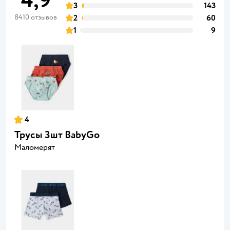
4,9
3
143
8410 отзывов
2
60
1
9
4
Трусы 3шт BabyGo
Маломерят