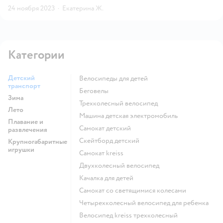
24 ноября 2023
·
Екатерина Ж.
Категории
Детский
Велосипеды для детей
транспорт
Беговелы
Зима
Трехколесный велосипед
Лето
Машина детская электромобиль
Плавание и
Самокат детский
развлечения
Скейтборд детский
Крупногабаритные
игрушки
Самокат kreiss
Двухколесный велосипед
Качалка для детей
Самокат со светящимися колесами
Четырехколесный велосипед для ребенка
Велосипед kreiss трехколесный