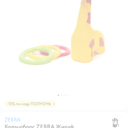
-15% по коду ПОЛНОЧЬ
ZEBRA
Кольцеброс ZEBRA Жираф
Z