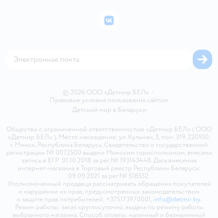
Подарочные карты
Политика конфиденциальности
Бонусные карты
Политика использования файлов cookie
ВКонтакте
Блог
Обратная связь
Магазины сети
Карта сайта
© 2026 ООО «Детмир БЕЛ»
•
Правовые условия пользования сайтом
Детский мир в
Беларуси
Общество с ограниченной ответственностью «Детмир БЕЛ» ( ООО
«Детмир БЕЛ» ). Место нахождения: ул. Кульман, 3, пом. 319, 220100,
г. Минск, Республика Беларусь. Свидетельство о государственной
регистрации № 0072500 выдано Минским горисполкомом, внесена
запись в ЕГР 01.10.2018 за рег.№ 193143448. Дата внесения
интернет-магазина в Торговый реестр Республики Беларусь:
09.09.2021 за рег.№ 518552.
Уполномоченный продавца рассматривать обращения покупателей
о нарушении их прав, предусмотренных законодательством
о защите прав потребителей: +375173970001,
info@detmir.by
.
Режим работы: заказ круглосуточно, выдача по режиму работы
выбранного магазина. Способ оплаты: наличный и безналичный