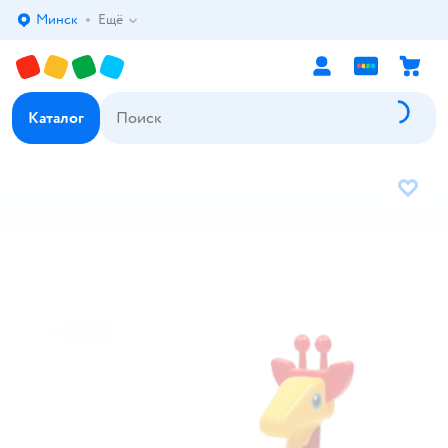
Минск
Ещё
Выбор адреса доставки.
Каталог
В избр