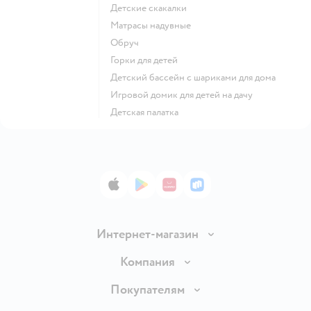
Детские скакалки
Матрасы надувные
Обруч
Горки для детей
Детский бассейн с шариками для дома
Игровой домик для детей на дачу
Детская палатка
App Store
Google Play
AppGallery
RuStore
Интернет-магазин
Доставка и оплата
Компания
Обмен и возврат товара
Вакансии
Покупателям
Правила продажи