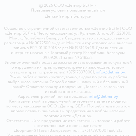
© 2026 ООО «Детмир БЕЛ»
•
Правовые условия пользования сайтом
Детский мир в
Беларуси
Общество с ограниченной ответственностью «Детмир БЕЛ» ( ООО
«Детмир БЕЛ» ). Место нахождения: ул. Кульман, 3, пом. 319, 220100,
г. Минск, Республика Беларусь. Свидетельство о государственной
регистрации № 0072500 выдано Минским горисполкомом, внесена
запись в ЕГР 01.10.2018 за рег.№ 193143448. Дата внесения
интернет-магазина в Торговый реестр Республики Беларусь:
09.09.2021 за рег.№ 518552.
Уполномоченный продавца рассматривать обращения покупателей
о нарушении их прав, предусмотренных законодательством
о защите прав потребителей: +375173970001,
info@detmir.by
.
Режим работы: заказ круглосуточно, выдача по режиму работы
выбранного магазина. Способ оплаты: наличный и безналичный
расчёт. Оплата товара при получении. Доставка: самовывоз
из выбранного магазина.
Адрес электронной почты продавца:
info@detmir.by
Книга замечаний и предложений интернет-магазина находится
по месту нахождения ООО «Детмир БЕЛ». Потребитель при этом
вправе оставить замечания и предложения в любом магазине
торговой сети «Детмир».
Ответственный за продвижение отечественных товаров и работе
с отечественными производителями
Добрицкий Павел Валерьевич тел. +375173970001 доб.213
Уполномоченный по защите прав потребителей: отдел торговли