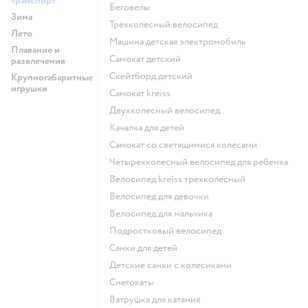
транспорт
Беговелы
Зима
Трехколесный велосипед
Лето
Машина детская электромобиль
Плавание и
Самокат детский
развлечения
Скейтборд детский
Крупногабаритные
игрушки
Самокат kreiss
Двухколесный велосипед
Качалка для детей
Самокат со светящимися колесами
Четырехколесный велосипед для ребенка
Велосипед kreiss трехколесный
Велосипед для девочки
Велосипед для мальчика
Подростковый велосипед
Санки для детей
Детские санки с колесиками
Снегокаты
Ватрушка для катания