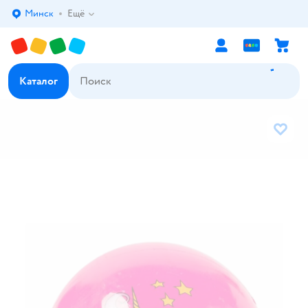
Минск
Ещё
Выбор адреса доставки.
Каталог
В избр