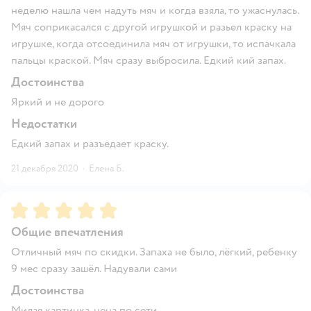
неделю нашла чем надуть мяч и когда взяла, то ужаснулась.
Мяч соприкасался с другой игрушкой и разьел краску на
игрушке, когда отсоединила мяч от игрушки, то испачкала
пальцы краской. Мяч сразу выбросила. Едкий кий запах.
Достоинства
Яркий и не дорого
Недостатки
Едкий запах и разъедает краску.
21 декабря 2020
·
Елена Б.
Рейтинг:
5
Общие впечатления
Отличный мяч по скидки. Запаха не было, лёгкий, ребенку
9 мес сразу зашёл. Надували сами
Достоинства
Милая картинка, цена по сети