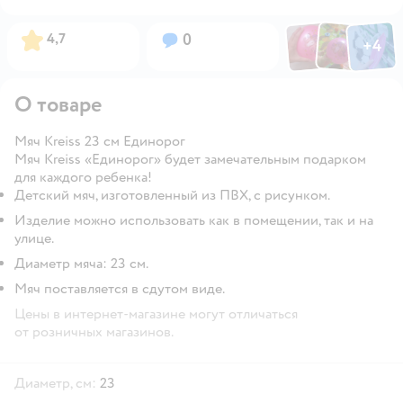
Фото по
Фото пользовател
Фото пользо
Рейтинг:
Вопросов:
4,7
0
+
4
Открыть га
О товаре
Мяч Kreiss 23 см Единорог
Мяч Kreiss «Единорог» будет замечательным подарком
для каждого ребенка!
Детский мяч, изготовленный из ПВХ, с рисунком.
Изделие можно использовать как в помещении, так и на
улице.
Диаметр мяча: 23 см.
Мяч поставляется в сдутом виде.
Цены в интернет-магазине могут отличаться
от розничных магазинов.
Диаметр, см:
23