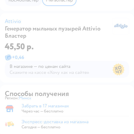
Космобластер
Мегабластер
Attivio
Генератор мыльных пузырей Attivio
At
Бластер
45,50 р.
+
0,46
В магазине — по ценам сайта
Скажите на кассе «Хочу как на сайте»
В магазине — по ценам сайта
Способы получения
Регион:
Минск
Выбор адреса доставки.
Забрать в 17 магазинах
Забрать в магазине
Через час — бесплатно
Экспресс-доставка из магазина
Экспресс-доставка из магазина
Сегодня
—
бесплатно