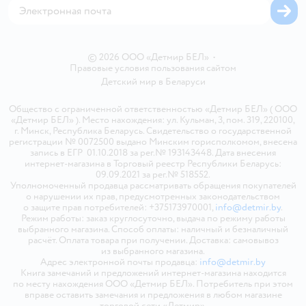
© 2026 ООО «Детмир БЕЛ»
•
Правовые условия пользования сайтом
Детский мир в
Беларуси
Общество с ограниченной ответственностью «Детмир БЕЛ» ( ООО
«Детмир БЕЛ» ). Место нахождения: ул. Кульман, 3, пом. 319, 220100,
г. Минск, Республика Беларусь. Свидетельство о государственной
регистрации № 0072500 выдано Минским горисполкомом, внесена
запись в ЕГР 01.10.2018 за рег.№ 193143448. Дата внесения
интернет-магазина в Торговый реестр Республики Беларусь:
09.09.2021 за рег.№ 518552.
Уполномоченный продавца рассматривать обращения покупателей
о нарушении их прав, предусмотренных законодательством
о защите прав потребителей: +375173970001,
info@detmir.by
.
Режим работы: заказ круглосуточно, выдача по режиму работы
выбранного магазина. Способ оплаты: наличный и безналичный
расчёт. Оплата товара при получении. Доставка: самовывоз
из выбранного магазина.
Адрес электронной почты продавца:
info@detmir.by
Книга замечаний и предложений интернет-магазина находится
по месту нахождения ООО «Детмир БЕЛ». Потребитель при этом
вправе оставить замечания и предложения в любом магазине
торговой сети «Детмир».