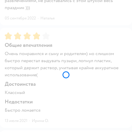
развлечениями, не расставались с этой штукой весь
праздник )))
05 сентября 2022
·
Наталья
Рейтинг:
4
Общие впечатления
Очень понравился и сыну и родителям) но слишком
быстро перестал выдувать пузыри, лопнул пластик,
который держит раствор, учитывая крайне аккуратное
использование(
Достоинства
Классный
Недостатки
Быстро ломается
13 июля 2021
·
Ирина О.