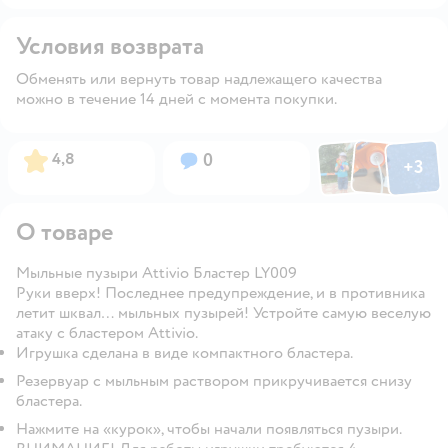
Условия возврата
Обменять или вернуть товар надлежащего качества
можно в течение 14 дней с момента покупки.
Фото по
Фото пользовател
Фото пользо
Рейтинг:
Вопросов:
4,8
0
+
3
Открыть га
О товаре
Мыльные пузыри Attivio Бластер LY009
Руки вверх! Последнее предупреждение, и в противника
летит шквал… мыльных пузырей! Устройте самую веселую
атаку с бластером Attivio.
Игрушка сделана в виде компактного бластера.
Резервуар с мыльным раствором прикручивается снизу
бластера.
Нажмите на «курок», чтобы начали появляться пузыри.