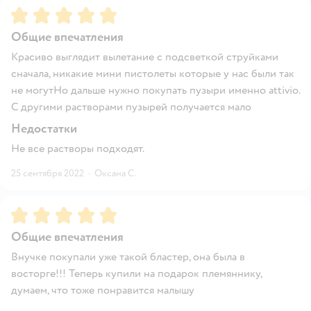
Рейтинг:
5
Общие впечатления
Красиво выглядит вылетание с подсветкой струйками
сначала, никакие мини пистолеты которые у нас были так
не могутНо дальше нужно покупать пузыри именно attivio.
С другими растворами пузырей получается мало
Недостатки
Не все растворы подходят.
25 сентября 2022
·
Оксана С.
Рейтинг:
5
Общие впечатления
Внучке покупали уже такой бластер, она была в
восторге!!! Теперь купили на подарок племяннику,
думаем, что тоже понравится малышу