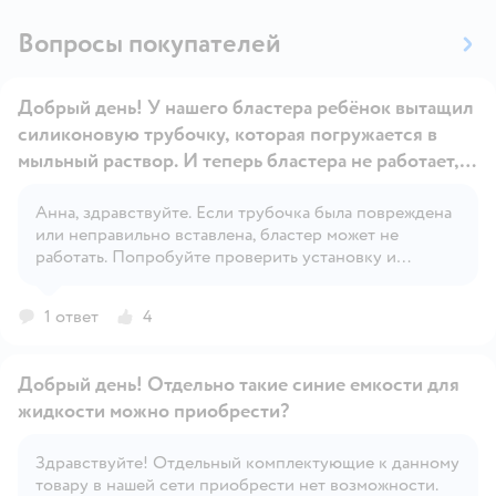
Вопросы покупателей
Добрый день! У нашего бластера ребёнок вытащил
силиконовую трубочку, которая погружается в
мыльный раствор. И теперь бластера не работает,
не всасывает, хотя трубочку вставили. Это как-то
чинится? А то бластера хватило на 1 вечер
Анна, здравствуйте. Если трубочка была повреждена
Открыть вопрос
или неправильно вставлена, бластер может не
работать. Попробуйте проверить установку и
очистить детали.
1 ответ
4
Добрый день! Отдельно такие синие емкости для
жидкости можно приобрести?
Здравствуйте! Отдельный комплектующие к данному
Открыть вопрос
товару в нашей сети приобрести нет возможности.