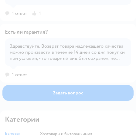
1 ответ
1
Есть ли гарантия?
Здравствуйте. Возврат товара надлежащего качества
можно произвести в течение 14 дней со дня покупки
Открыть вопрос
при условии, что товарный вид был сохранен, не
срезаны бирки и этикетки, а также, товар не
участвует в акции, где частичный возврат/обмен
1 ответ
запрещен. Обмен возможен в течении 30 дней на тех
же условиях.
Задать вопрос
Категории
Бытовая
Хозтовары и бытовая химия