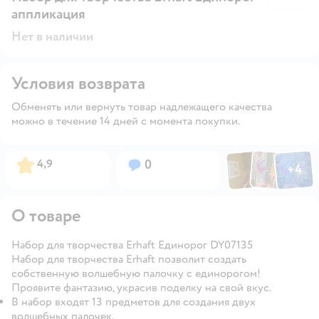
аппликация
Нет в наличии
Условия возврата
Обменять или вернуть товар надлежащего качества
можно в течение 14 дней с момента покупки.
Фото по
Фото пользовател
Фото пользо
Рейтинг:
Вопросов:
4,9
0
+
4
Открыть га
О товаре
Набор для творчества Erhaft Единорог DY07135
Набор для творчества Erhaft позволит создать
собственную волшебную палочку с единорогом!
Проявите фантазию, украсив поделку на свой вкус.
В набор входят 13 предметов для создания двух
волшебных палочек.