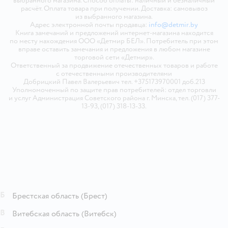
выбранного магазина. Способ оплаты: наличный и безналичный
расчёт. Оплата товара при получении. Доставка: самовывоз
из выбранного магазина.
Адрес электронной почты продавца:
info@detmir.by
Книга замечаний и предложений интернет-магазина находится
по месту нахождения ООО «Детмир БЕЛ». Потребитель при этом
вправе оставить замечания и предложения в любом магазине
торговой сети «Детмир».
Ответственный за продвижение отечественных товаров и работе
с отечественными производителями
Добрицкий Павел Валерьевич тел. +375173970001 доб.213
Уполномоченный по защите прав потребителей: отдел торговли
и услуг Администрация Советского района г. Минска, тел. (017) 377-
13-93, (017) 318-13-33.
Б
Брестская область
(Брест)
В
Витебская область
(Витебск)