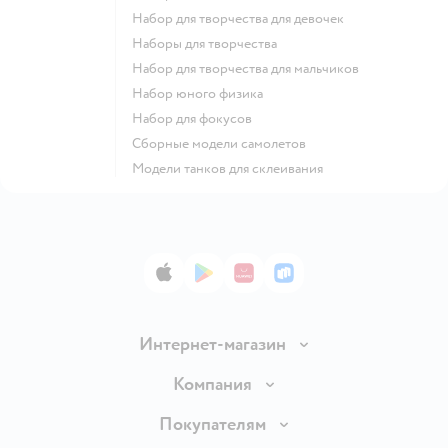
Набор для творчества для девочек
Наборы для творчества
Набор для творчества для мальчиков
Набор юного физика
Набор для фокусов
Сборные модели самолетов
Модели танков для склеивания
App Store
Google Play
AppGallery
RuStore
Интернет-магазин
Доставка и оплата
Компания
Обмен и возврат товара
Вакансии
Покупателям
Правила продажи