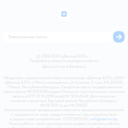
Подарочные карты
Политика конфиденциальности
Бонусные карты
Политика использования файлов cookie
ВКонтакте
Блог
Обратная связь
Магазины сети
Карта сайта
© 2026 ООО «Детмир БЕЛ»
•
Правовые условия пользования сайтом
Детский мир в
Беларуси
Общество с ограниченной ответственностью «Детмир БЕЛ» ( ООО
«Детмир БЕЛ» ). Место нахождения: ул. Кульман, 3, пом. 319, 220100,
г. Минск, Республика Беларусь. Свидетельство о государственной
регистрации № 0072500 выдано Минским горисполкомом, внесена
запись в ЕГР 01.10.2018 за рег.№ 193143448. Дата внесения
интернет-магазина в Торговый реестр Республики Беларусь:
09.09.2021 за рег.№ 518552.
Уполномоченный продавца рассматривать обращения покупателей
о нарушении их прав, предусмотренных законодательством
о защите прав потребителей: +375173970001,
info@detmir.by
.
Режим работы: заказ круглосуточно, выдача по режиму работы