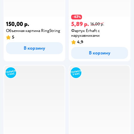
63
−
%
150,00 р.
5,89 р.
16,00 р.
Объемная картина RingString
Фартук Erhaft с
нарукавниками
5
4,9
В корзину
В корзину