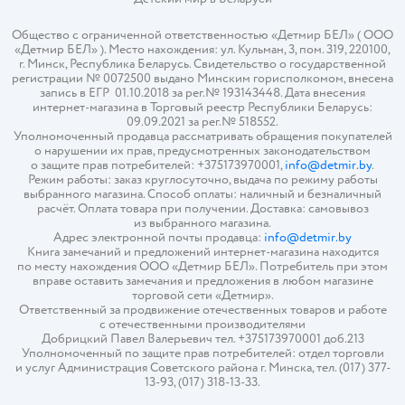
Общество с ограниченной ответственностью «Детмир БЕЛ» ( ООО
«Детмир БЕЛ» ). Место нахождения: ул. Кульман, 3, пом. 319, 220100,
г. Минск, Республика Беларусь. Свидетельство о государственной
регистрации № 0072500 выдано Минским горисполкомом, внесена
запись в ЕГР 01.10.2018 за рег.№ 193143448. Дата внесения
интернет-магазина в Торговый реестр Республики Беларусь:
09.09.2021 за рег.№ 518552.
Уполномоченный продавца рассматривать обращения покупателей
о нарушении их прав, предусмотренных законодательством
о защите прав потребителей: +375173970001,
info@detmir.by
.
Режим работы: заказ круглосуточно, выдача по режиму работы
выбранного магазина. Способ оплаты: наличный и безналичный
расчёт. Оплата товара при получении. Доставка: самовывоз
из выбранного магазина.
Адрес электронной почты продавца:
info@detmir.by
Книга замечаний и предложений интернет-магазина находится
по месту нахождения ООО «Детмир БЕЛ». Потребитель при этом
вправе оставить замечания и предложения в любом магазине
торговой сети «Детмир».
Ответственный за продвижение отечественных товаров и работе
с отечественными производителями
Добрицкий Павел Валерьевич тел. +375173970001 доб.213
Уполномоченный по защите прав потребителей: отдел торговли
и услуг Администрация Советского района г. Минска, тел. (017) 377-
13-93, (017) 318-13-33.