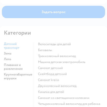
Задать вопрос
Категории
Детский
Велосипеды для детей
транспорт
Беговелы
Зима
Трехколесный велосипед
Лето
Машина детская электромобиль
Плавание и
Самокат детский
развлечения
Скейтборд детский
Крупногабаритные
игрушки
Самокат kreiss
Двухколесный велосипед
Качалка для детей
Самокат со светящимися колесами
Четырехколесный велосипед для ребенка