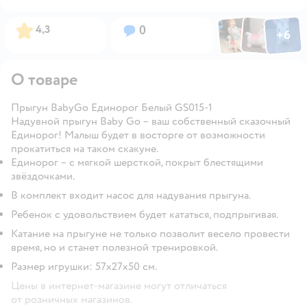
Фото по
Фото пользовател
Фото пользо
Рейтинг:
Вопросов:
4,3
0
+
6
Открыть га
О товаре
Прыгун BabyGo Единорог Белый GS015-1
Надувной прыгун Baby Gо – ваш собственный сказочный
Единорог! Малыш будет в восторге от возможности
прокатиться на таком скакуне.
Единорог – с мягкой шерсткой, покрыт блестящими
звёздочками.
В комплект входит насос для надувания прыгуна.
Ребенок с удовольствием будет кататься, подпрыгивая.
Катание на прыгуне не только позволит весело провести
время, но и станет полезной тренировкой.
Размер игрушки: 57x27x50 см.
Цены в интернет-магазине могут отличаться
от розничных магазинов.