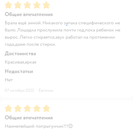
Рейтинг:
5
Общие впечатления
Брала ещё зимой. Никакого запаха специфического не
было. Лошадка прослужила почти год,пока ребенок не
вырос. Легко стирается,звук работал на протяжении
года,даже после стирки.
Достоинства
Красивая,яркая
Недостатки
Нет
07 октября 2022
·
Евгения
Рейтинг:
5
Общие впечатления
Наимелейший попрыгунчик!!!😊