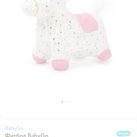
BabyGo
Фитбол BabyGo
B