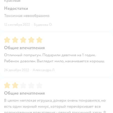
Красивая
Недостатки
Токсичная невообразимо
12 сентября 2022
·
Будякова О.
Рейтинг:
5
Общие впечатления
Отличный попрыгун. Подарили девпчке на 1 годик.
Ребенок доволен. Выглядит мило, накачивается хорошш.
26 декабря 2022
·
Александра Л.
Рейтинг:
2
Общие впечатления
В целом неплохая игрушка, дочери очень понравился, но
есть один жирный минус, который перечёркивает все
положительные впечатления - резкий токсичный запах. В