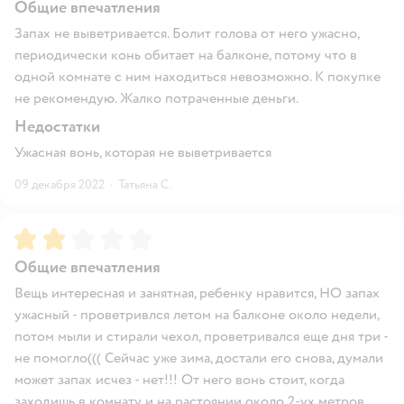
Общие впечатления
Запах не выветривается. Болит голова от него ужасно,
периодически конь обитает на балконе, потому что в
одной комнате с ним находиться невозможно. К покупке
не рекомендую. Жалко потраченные деньги.
Недостатки
Ужасная вонь, которая не выветривается
09 декабря 2022
·
Татьяна С.
Рейтинг:
2
Общие впечатления
Вещь интересная и занятная, ребенку нравится, НО запах
ужасный - проветривлся летом на балконе около недели,
потом мыли и стирали чехол, проветривался еще дня три -
не помогло((( Сейчас уже зима, достали его снова, думали
может запах исчез - нет!!! От него вонь стоит, когда
заходишь в комнату и на растоянии около 2-ух метров