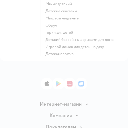
Мячик детский
Детские скакалки
Матрасы надувные
Обруч
Горки для детей
Детский бассейн с шариками для дома
Игровой домик для детей на дачу
Детская палатка
App Store
Google Play
AppGallery
RuStore
Интернет-магазин
Доставка и оплата
Компания
Обмен и возврат товара
Вакансии
Покупателям