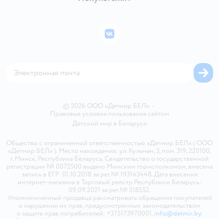
Правила продажи
Подарочные карты
Политика конфиденциальности
Бонусные карты
Политика использования файлов cookie
ВКонтакте
Блог
Обратная связь
Магазины сети
Карта сайта
© 2026 ООО «Детмир БЕЛ»
•
Правовые условия пользования сайтом
Детский мир в
Беларуси
Общество с ограниченной ответственностью «Детмир БЕЛ» ( ООО
«Детмир БЕЛ» ). Место нахождения: ул. Кульман, 3, пом. 319, 220100,
г. Минск, Республика Беларусь. Свидетельство о государственной
регистрации № 0072500 выдано Минским горисполкомом, внесена
запись в ЕГР 01.10.2018 за рег.№ 193143448. Дата внесения
интернет-магазина в Торговый реестр Республики Беларусь:
09.09.2021 за рег.№ 518552.
Уполномоченный продавца рассматривать обращения покупателей
о нарушении их прав, предусмотренных законодательством
о защите прав потребителей: +375173970001,
info@detmir.by
.