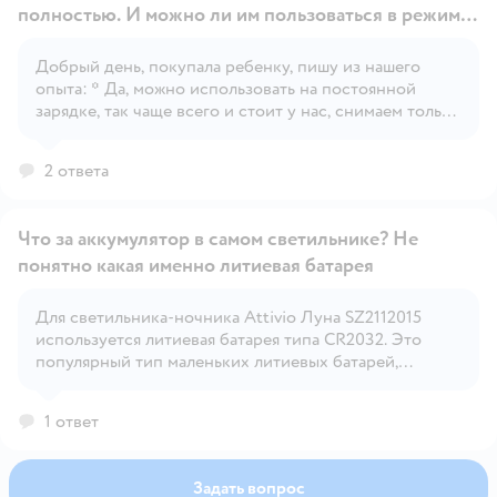
полностью. И можно ли им пользоваться в режиме
постоянной зарядки?
Добрый день, покупала ребенку, пишу из нашего
Открыть вопрос
опыта: * Да, можно использовать на постоянной
зарядке, так чаще всего и стоит у нас, снимаем только
если ребенок хочет забрать с собой в кровать * У
лампы можно прибавлять/убавлять яркость,
2 ответа
соответственно, с полной зарядкой на максимальной
яркости - 6 часов, на минимальной - около 10, может
чуть больше.
Что за аккумулятор в самом светильнике? Не
понятно какая именно литиевая батарея
Для светильника-ночника Attivio Луна SZ2112015
Открыть вопрос
используется литиевая батарея типа CR2032. Это
популярный тип маленьких литиевых батарей,
которые часто используются в таких устройствах
1 ответ
Задать вопрос