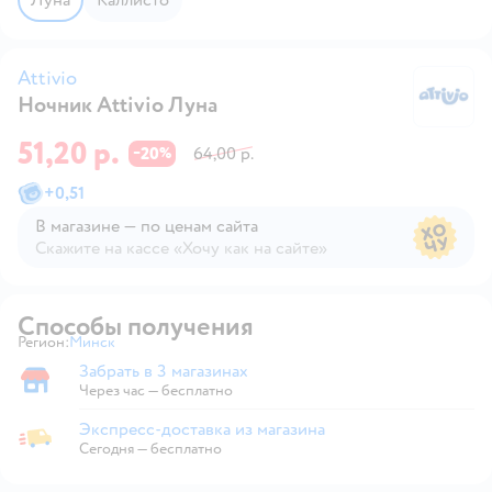
Attivio
Ночник Attivio Луна
At
51,20 р.
20
64,00 р.
−
%
+
0,51
В магазине — по ценам сайта
Скажите на кассе «Хочу как на сайте»
В магазине — по ценам сайта
Способы получения
Регион:
Минск
Выбор адреса доставки.
Забрать в 3 магазинах
Забрать в магазине
Через час — бесплатно
Экспресс-доставка из магазина
Экспресс-доставка из магазина
Сегодня
—
бесплатно