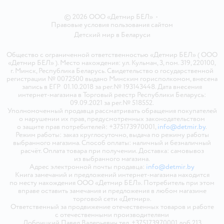
© 2026 ООО «Детмир БЕЛ»
•
Правовые условия пользования сайтом
Детский мир в
Беларуси
Общество с ограниченной ответственностью «Детмир БЕЛ» ( ООО
«Детмир БЕЛ» ). Место нахождения: ул. Кульман, 3, пом. 319, 220100,
г. Минск, Республика Беларусь. Свидетельство о государственной
регистрации № 0072500 выдано Минским горисполкомом, внесена
запись в ЕГР 01.10.2018 за рег.№ 193143448. Дата внесения
интернет-магазина в Торговый реестр Республики Беларусь:
09.09.2021 за рег.№ 518552.
Уполномоченный продавца рассматривать обращения покупателей
о нарушении их прав, предусмотренных законодательством
о защите прав потребителей: +375173970001,
info@detmir.by
.
Режим работы: заказ круглосуточно, выдача по режиму работы
выбранного магазина. Способ оплаты: наличный и безналичный
расчёт. Оплата товара при получении. Доставка: самовывоз
из выбранного магазина.
Адрес электронной почты продавца:
info@detmir.by
Книга замечаний и предложений интернет-магазина находится
по месту нахождения ООО «Детмир БЕЛ». Потребитель при этом
вправе оставить замечания и предложения в любом магазине
торговой сети «Детмир».
Ответственный за продвижение отечественных товаров и работе
с отечественными производителями
Добрицкий Павел Валерьевич тел. +375173970001 доб.213