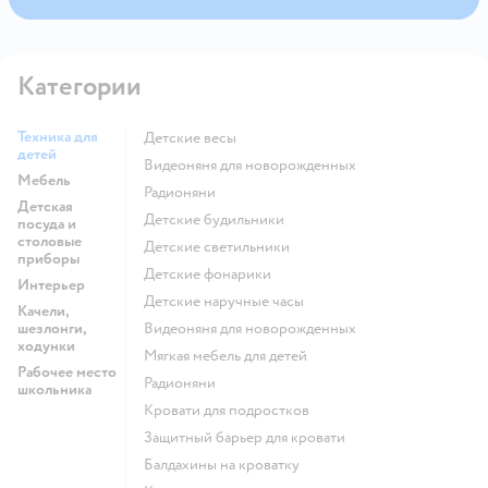
Категории
Техника для
Детские весы
детей
Видеоняня для новорожденных
Мебель
Радионяни
Детская
Детские будильники
посуда и
столовые
Детские светильники
приборы
Детские фонарики
Интерьер
Детские наручные часы
Качели,
шезлонги,
Видеоняня для новорожденных
ходунки
Мягкая мебель для детей
Рабочее место
Радионяни
школьника
Кровати для подростков
Защитный барьер для кровати
Балдахины на кроватку