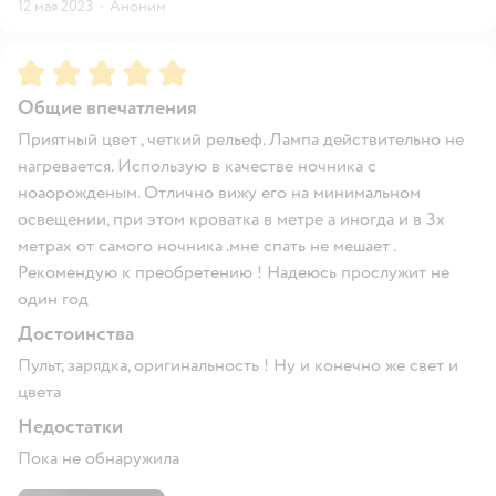
12 мая 2023
·
Аноним
Рейтинг:
5
Общие впечатления
Приятный цвет , четкий рельеф. Лампа действительно не
нагревается. Использую в качестве ночника с
ноаорожденым. Отлично вижу его на минимальном
освещении, при этом кроватка в метре а иногда и в 3х
метрах от самого ночника .мне спать не мешает .
Рекомендую к преобретению ! Надеюсь прослужит не
один год
Достоинства
Пульт, зарядка, оригинальность ! Ну и конечно же свет и
цвета
Недостатки
Пока не обнаружила