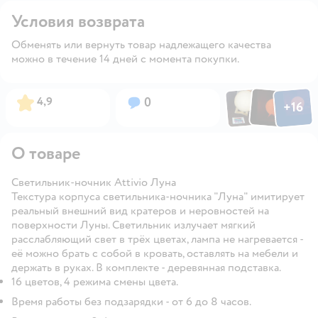
Условия возврата
Обменять или вернуть товар надлежащего качества
можно в течение 14 дней с момента покупки.
Фото по
Фото пользовател
Фото пользо
Рейтинг:
Вопросов:
4,9
0
+
16
Открыть га
О товаре
Светильник-ночник Attivio Луна
Текстура корпуса светильника-ночника "Луна" имитирует
реальный внешний вид кратеров и неровностей на
поверхности Луны. Светильник излучает мягкий
расслабляющий свет в трёх цветах, лампа не нагревается -
её можно брать с собой в кровать, оставлять на мебели и
держать в руках. В комплекте - деревянная подставка.
16 цветов, 4 режима смены цвета.
Время работы без подзарядки - от 6 до 8 часов.